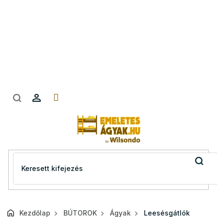
Ugrás
a
fő
tartalomhoz
Kezdőlap
BÚTOROK
Ágyak
Leesésgátlók