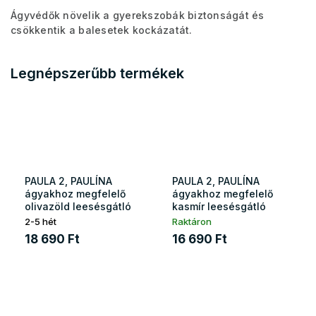
Ágyvédők növelik a gyerekszobák biztonságát és
csökkentik a balesetek kockázatát.
Legnépszerűbb termékek
PAULA 2, PAULÍNA
PAULA 2, PAULÍNA
ágyakhoz megfelelő
ágyakhoz megfelelő
olivazöld leesésgátló
kasmír leesésgátló
2-5 hét
Raktáron
18 690 Ft
16 690 Ft