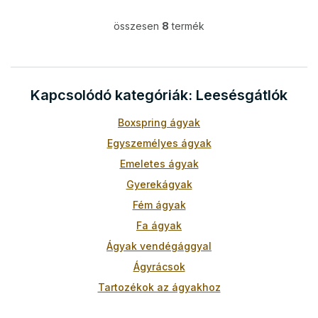
összesen
8
termék
L
i
s
t
a
Kapcsolódó kategóriák: Leesésgátlók
i
r
Boxspring ágyak
á
n
Egyszemélyes ágyak
y
Emeletes ágyak
í
t
Gyerekágyak
á
Fém ágyak
s
e
Fa ágyak
l
Ágyak vendégággyal
e
m
Ágyrácsok
e
i
Tartozékok az ágyakhoz