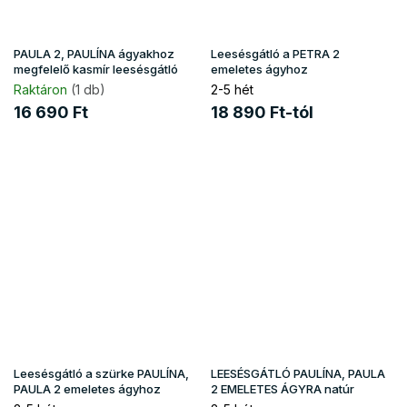
PAULA 2, PAULÍNA ágyakhoz
Leesésgátló a PETRA 2
megfelelő kasmír leesésgátló
emeletes ágyhoz
Raktáron
(1 db)
2-5 hét
16 690 Ft
18 890 Ft-tól
Leesésgátló a szürke PAULÍNA,
LEESÉSGÁTLÓ PAULÍNA, PAULA
PAULA 2 emeletes ágyhoz
2 EMELETES ÁGYRA natúr