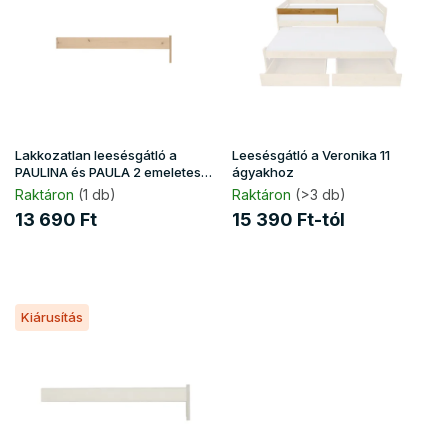
d
m
e
é
z
k
é
e
s
k
e
l
i
Lakkozatlan leesésgátló a
Leesésgátló a Veronika 11
s
PAULINA és PAULA 2 emeletes
ágyakhoz
ágyakhoz - natúr borovi
t
Raktáron
(1 db)
Raktáron
(>3 db)
á
13 690 Ft
15 390 Ft-tól
j
a
Kiárusítás