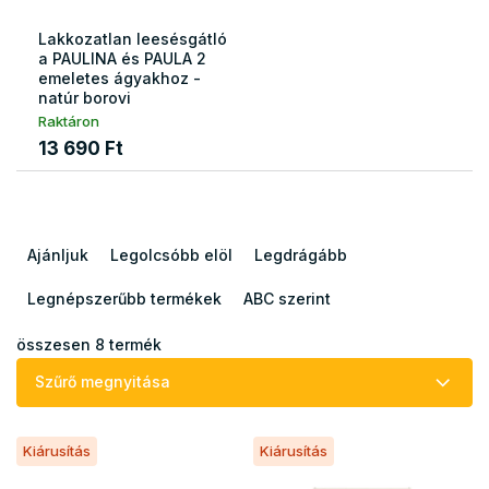
Lakkozatlan leesésgátló
a PAULINA és PAULA 2
emeletes ágyakhoz -
natúr borovi
Raktáron
13 690 Ft
T
e
Ajánljuk
Legolcsóbb elöl
Legdrágább
r
m
Legnépszerűbb termékek
ABC szerint
é
k
összesen
8
termék
e
Szűrő megnyitása
k
r
T
e
Kiárusítás
Kiárusítás
e
n
r