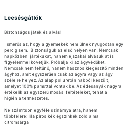
Leesésgátlók
Biztonságos játék és alvás!
Ismerős az, hogy a gyermekek nem ülnek nyugodtan egy
percig sem. Biztonságuk az első helyen van. Nemcsak
napközbeni jártékukat, hanem éjszakai alvásuk at is
figyelemmel követjük. Próbálja ki az ágyvédőket.
Nemcsak nem feltűnő, hanem hasznos kiegészítő minden
ágyhoz, amit egyszerűen csak az ágyra vagy az ágy
széleire helyez. Az alap poliuretán habból készült,
amelyet 100% pamuttal vontak be. Az édesanyák nagyra
értékelik az egyszerű mosási feltételeket, tehát a
higiénia természetes.
Ne számítson egyféle színárnyalatra, hanem
többfélére: lila piros kék égszínkék zöld alma
citromsárga