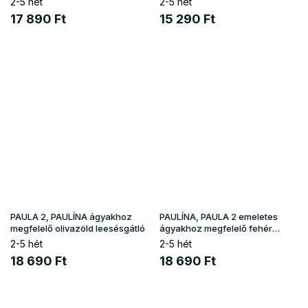
2-5 hét
2-5 hét
17 890 Ft
15 290 Ft
PAULA 2, PAULÍNA ágyakhoz
PAULÍNA, PAULA 2 emeletes
megfelelő olivazöld leesésgátló
ágyakhoz megfelelő fehér
leesésgátló
2-5 hét
2-5 hét
18 690 Ft
18 690 Ft