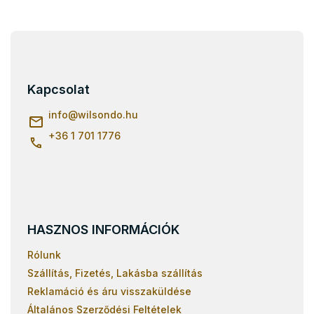
L
á
b
l
Kapcsolat
é
c
info
@
wilsondo.hu
+36 1 701 1776
HASZNOS INFORMÁCIÓK
Rólunk
Szállítás, Fizetés, Lakásba szállítás
Reklamáció és áru visszaküldése
Általános Szerződési Feltételek