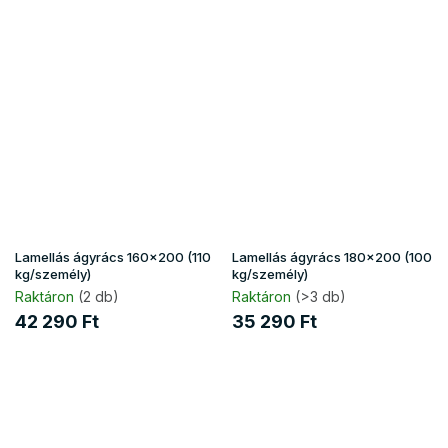
Lamellás ágyrács 160x200 (110
Lamellás ágyrács 180x200 (100
kg/személy)
kg/személy)
Raktáron
(2 db)
Raktáron
(>3 db)
42 290 Ft
35 290 Ft