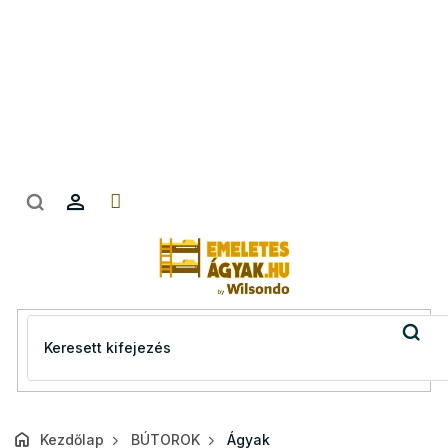
Ugrás
a
fő
tartalomhoz
Kezdőlap
BÚTOROK
Ágyak