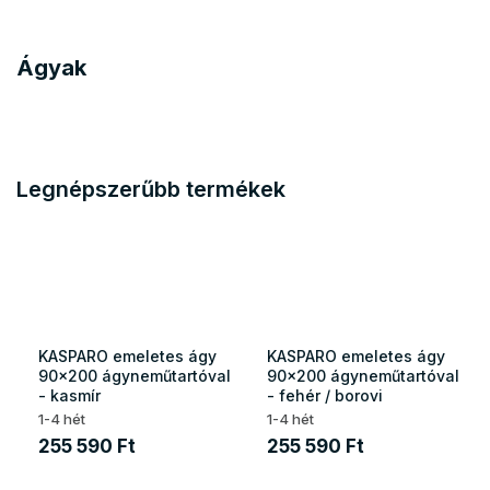
Ágyak
Legnépszerűbb termékek
KASPARO emeletes ágy
KASPARO emeletes ágy
90x200 ágyneműtartóval
90x200 ágyneműtartóval
- kasmír
- fehér / borovi
1-4 hét
1-4 hét
255 590 Ft
255 590 Ft