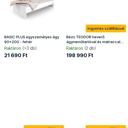
ingyenes szállítással
BASIC PLUS egyszemélyes ágy
Bézs TEODOR heverő
90x200 - fehér
ágyneműtartóval és matraccal
90x200
Raktáron
(>3 db)
Raktáron
(2 db)
21 690 Ft
198 990 Ft