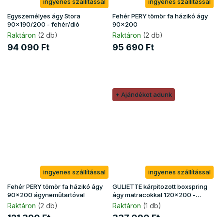
ingyenes szállítással
ingyenes szállítással
Egyszemélyes ágy Stora
Fehér PERY tömör fa házikó ágy
90x190/200 - fehér/dió
90x200
Raktáron
(2 db)
Raktáron
(2 db)
94 090 Ft
95 690 Ft
+ Ajándékot adunk
ingyenes szállítással
ingyenes szállítással
Fehér PERY tömör fa házikó ágy
GULIETTE kárpitozott boxspring
90x200 ágyneműtartóval
ágy matracokkal 120x200 -
fekete
Raktáron
(2 db)
Raktáron
(1 db)