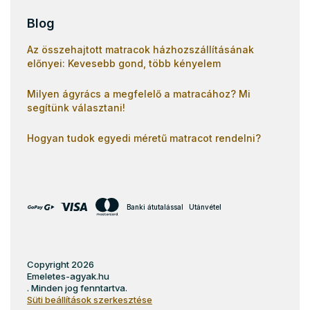
Blog
Az összehajtott matracok házhozszállításának
előnyei: Kevesebb gond, több kényelem
Milyen ágyrács a megfelelő a matracához? Mi
segítünk választani!
Hogyan tudok egyedi méretű matracot rendelni?
Banki átutalással
Utánvétel
Copyright 2026
Emeletes-agyak.hu
. Minden jog fenntartva.
Süti beállítások szerkesztése