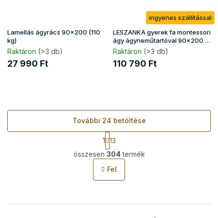
ingyenes szállítással
Lamellás ágyrács 90x200 (110
LESZANKA gyerek fa montessori
kg)
ágy ágyneműtartóval 90x200 -
fehér
Raktáron
(>3 db)
Raktáron
(>3 db)
27 990 Ft
110 790 Ft
További 24 betöltése
L
1
13
a
L
p
összesen
304
termék
i
o
s
z
Fel
t
á
s
a
i
r
á