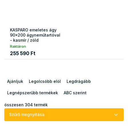
KASPARO emeletes ágy
90x200 ágyneműtartóval
- kasmír / zöld
Raktáron
255 590 Ft
T
e
Ajánljuk
Legolcsóbb elöl
Legdrágább
r
m
Legnépszerűbb termékek
ABC szerint
é
k
összesen
304
termék
e
Szűrő megnyitása
k
r