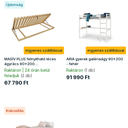
T
e
Újdonság
e
n
r
d
m
e
é
z
k
é
e
s
k
e
ingyenes szállítással
ingyenes szállítással
l
i
MASÍV PLUS felnyitható léces
ARIA gyerek galériaágy 90x200
s
ágyrács 90x200
- fehér
(130kg/fekhely)
t
Raktáron | 24 órán belül
Raktáron
(1 db)
feladjuk
(2 db)
á
91 990 Ft
j
67 790 Ft
a
Kiárusítás