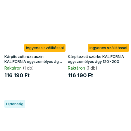
ingyenes szállítással
ingyenes szállítással
Kárpitozott rózsaszín
Kárpitozott szürke KALIFORNIA
KALIFORNIA egyszemélyes ágy
egyszemélyes ágy 120x200
120x200
Raktáron
(1 db)
Raktáron
(1 db)
116 190 Ft
116 190 Ft
Újdonság