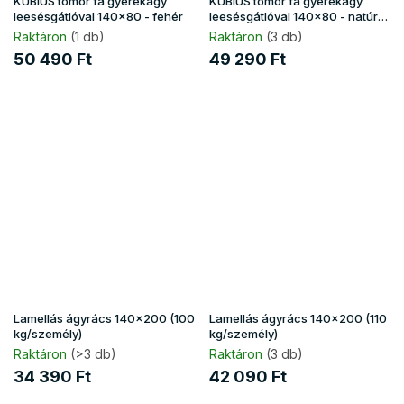
KUBIUS tömör fa gyerekágy
KUBIUS tömör fa gyerekágy
leesésgátlóval 140x80 - fehér
leesésgátlóval 140x80 - natúr
borovi
Raktáron
(1 db)
Raktáron
(3 db)
50 490 Ft
49 290 Ft
Lamellás ágyrács 140x200 (100
Lamellás ágyrács 140x200 (110
kg/személy)
kg/személy)
Raktáron
(>3 db)
Raktáron
(3 db)
34 390 Ft
42 090 Ft