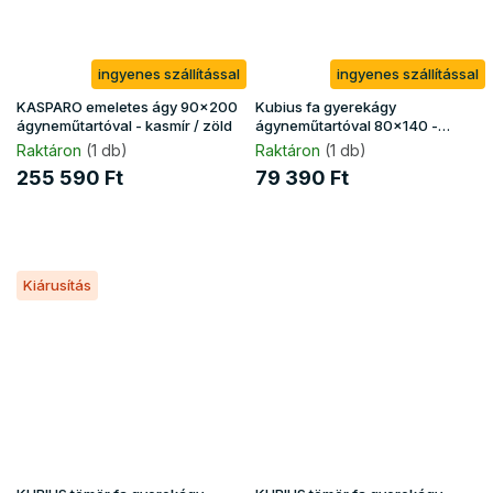
ingyenes szállítással
ingyenes szállítással
KASPARO emeletes ágy 90x200
Kubius fa gyerekágy
ágyneműtartóval - kasmír / zöld
ágyneműtartóval 80x140 -
fehér
Raktáron
(1 db)
Raktáron
(1 db)
255 590 Ft
79 390 Ft
Kiárusítás