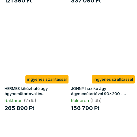
121 390 Ft
337 090 Ft
ingyenes szállítással
ingyenes szállítással
HERMES kihúzható ágy
JOHNY házikó ágy
ágyneműtartóval és
ágyneműtartóval 90x200 -
matracokkal 80x200 - szürke
fehér
Raktáron
(2 db)
Raktáron
(1 db)
265 890 Ft
156 790 Ft