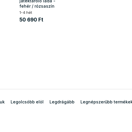
játéktároló láda -
fehér / rózsaszín
1-4 hét
50 690 Ft
juk
Legolcsóbb elöl
Legdrágább
Legnépszerűbb terméke