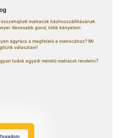
log
 összehajtott matracok házhozszállításának
őnyei: Kevesebb gond, több kényelem
lyen ágyrács a megfelelő a matracához? Mi
gítünk választani!
gyan tudok egyedi méretű matracot rendelni?
lfogadom