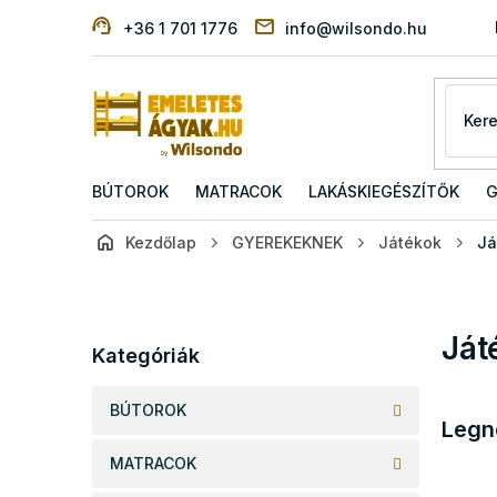
Ugrás
+36 1 701 1776
info@wilsondo.hu
a
fő
tartalomhoz
BÚTOROK
MATRACOK
LAKÁSKIEGÉSZÍTŐK
G
Kezdőlap
GYEREKEKNEK
Játékok
Já
O
l
d
Kategóriák
Ját
a
Kategóriák
átugrása
l
s
BÚTOROK
ó
Legn
p
MATRACOK
a
n