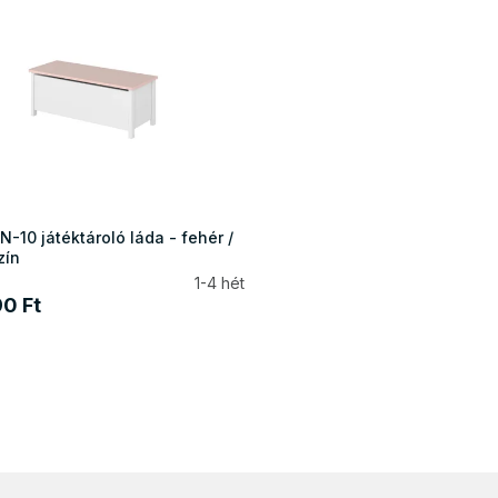
-10 játéktároló láda - fehér /
zín
1-4 hét
0 Ft
L
i
s
t