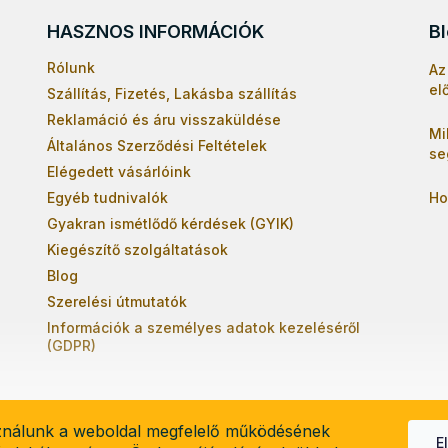
a
i
HASZNOS INFORMÁCIÓK
B
r
á
Rólunk
Az
n
el
Szállítás, Fizetés, Lakásba szállítás
y
í
Reklamáció és áru visszaküldése
t
Mi
Általános Szerződési Feltételek
á
se
s
Elégedett vásárlóink
e
Egyéb tudnivalók
Ho
l
Gyakran ismétlődő kérdések (GYIK)
e
m
Kiegészítő szolgáltatások
e
Blog
i
Szerelési útmutatók
Információk a személyes adatok kezeléséről
(GDPR)
ználunk a weboldal megfelelő működésének
E