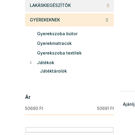
e
LAKÁSKIEGÉSZÍTŐK
l
GYEREKEKNEK
Gyerekszoba bútor
Gyerekmatracok
Gyerekszoba textilek
Játékok
Játéktárolók
T
Ár
e
Ajánl
50690
Ft
50691
Ft
r
m
T
é
e
k