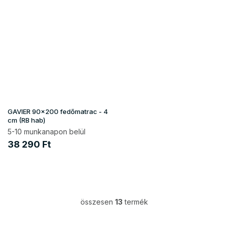
GAVIER 90x200 fedőmatrac - 4
cm (RB hab)
5-10 munkanapon belül
38 290 Ft
összesen
13
termék
L
i
s