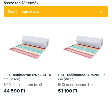
k
összesen
13
termék
e
Szűrő megnyitása
k
r
T
e
e
n
r
d
m
e
é
z
k
é
e
s
k
e
l
i
FRUT fedőmatrac 120x200 - 5
FRUT fedőmatrac 140x200 - 5
s
cm (Visco)
cm (Visco)
t
5-10 munkanapon belül
5-10 munkanapon belül
á
44 590 Ft
51 190 Ft
j
a