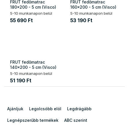
FRUT fedőmatrac
FRUT fedőmatrac
180x200 - 5 cm (Visco)
160x200 - 5 cm (Visco)
5-10 munkanapon belül
5-10 munkanapon belül
55 690 Ft
53 190 Ft
FRUT fedőmatrac
140x200 - 5 cm (Visco)
5-10 munkanapon belül
51 190 Ft
T
e
Ajánljuk
Legolcsóbb elöl
Legdrágább
r
m
Legnépszerűbb termékek
ABC szerint
é