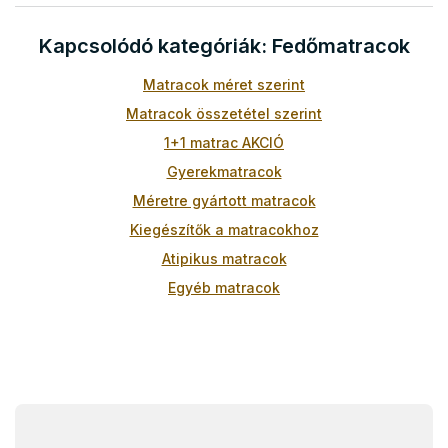
t
a
Kapcsolódó kategóriák: Fedőmatracok
i
r
Matracok méret szerint
á
n
Matracok összetétel szerint
y
1+1 matrac AKCIÓ
í
t
Gyerekmatracok
á
Méretre gyártott matracok
s
e
Kiegészítők a matracokhoz
l
Atipikus matracok
e
m
Egyéb matracok
e
i
L
á