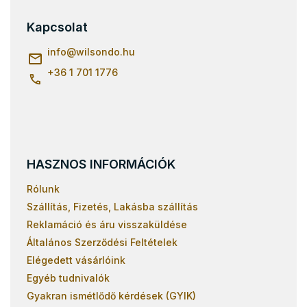
b
l
Kapcsolat
é
c
info
@
wilsondo.hu
+36 1 701 1776
HASZNOS INFORMÁCIÓK
Rólunk
Szállítás, Fizetés, Lakásba szállítás
Reklamáció és áru visszaküldése
Általános Szerződési Feltételek
Elégedett vásárlóink
Egyéb tudnivalók
Gyakran ismétlődő kérdések (GYIK)