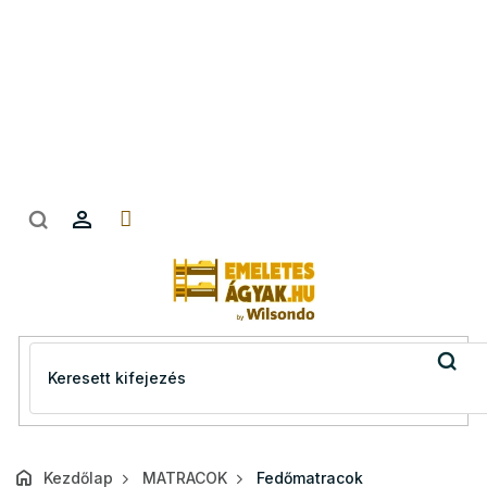
Ugrás
a
fő
tartalomhoz
Kezdőlap
MATRACOK
Fedőmatracok