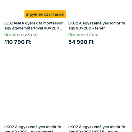
ingyenes szállítással
LESZANKA gyerek fa montessori
LK02 A egyszemélyes tömör fa
ágy ágyneműtartóval 90x200 -
ágy 90x200 - fehér
fehér
Raktáron
(>3 db)
Raktáron
(2 db)
110 790 Ft
54 990 Ft
LK02 A egyszemélyes tömör fa
LK02 A egyszemélyes tömör fa
ágy 90x200 - natúr borovi
ágy 90x200 LK01 B - natúr