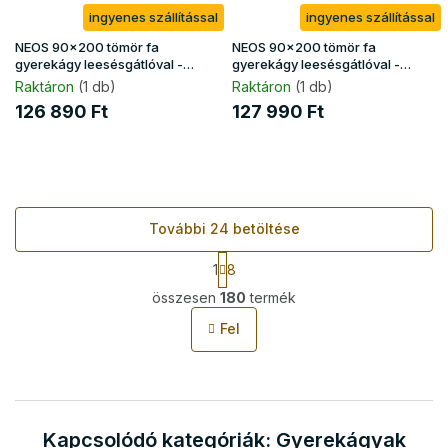
ingyenes szállítással
ingyenes szállítással
NEOS 90x200 tömör fa
NEOS 90x200 tömör fa
gyerekágy leesésgátlóval -
gyerekágy leesésgátlóval -
fehér
natúr
Raktáron
(1 db)
Raktáron
(1 db)
126 890 Ft
127 990 Ft
További 24 betöltése
L
1
8
a
L
p
összesen
180
termék
i
o
s
z
Fel
t
á
s
a
i
r
á
Kapcsolódó kategóriák: Gyerekágyak
n