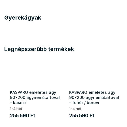
Gyerekágyak
Legnépszerűbb termékek
KASPARO emeletes ágy
KASPARO emeletes ágy
90x200 ágyneműtartóval
90x200 ágyneműtartóval
- kasmír
- fehér / borovi
1-4 hét
1-4 hét
255 590 Ft
255 590 Ft