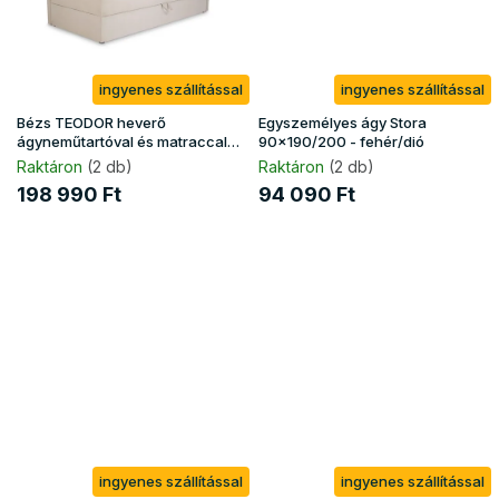
ingyenes szállítással
ingyenes szállítással
Bézs TEODOR heverő
Egyszemélyes ágy Stora
ágyneműtartóval és matraccal
90x190/200 - fehér/dió
90x200
Raktáron
(2 db)
Raktáron
(2 db)
198 990 Ft
94 090 Ft
ingyenes szállítással
ingyenes szállítással