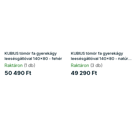
KUBIUS tömör fa gyerekágy
KUBIUS tömör fa gyerekágy
leesésgátlóval 140x80 - fehér
leesésgátlóval 140x80 - natúr
borovi
Raktáron
(1 db)
Raktáron
(3 db)
50 490 Ft
49 290 Ft