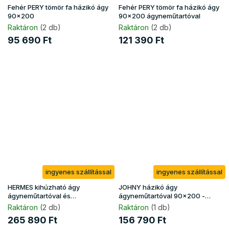
Fehér PERY tömör fa házikó ágy
Fehér PERY tömör fa házikó ágy
90x200
90x200 ágyneműtartóval
Raktáron
(2 db)
Raktáron
(2 db)
95 690 Ft
121 390 Ft
ingyenes szállítással
ingyenes szállítással
HERMES kihúzható ágy
JOHNY házikó ágy
ágyneműtartóval és
ágyneműtartóval 90x200 -
matracokkal 80x200 - szürke
fehér
Raktáron
(2 db)
Raktáron
(1 db)
265 890 Ft
156 790 Ft