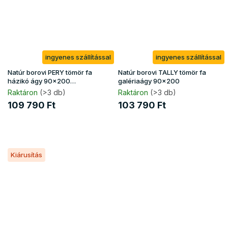
ingyenes szállítással
ingyenes szállítással
Natúr borovi PERY tömör fa
Natúr borovi TALLY tömör fa
házikó ágy 90x200
galériaágy 90x200
ágyneműtartóval
Raktáron
(>3 db)
Raktáron
(>3 db)
109 790 Ft
103 790 Ft
Kiárusítás