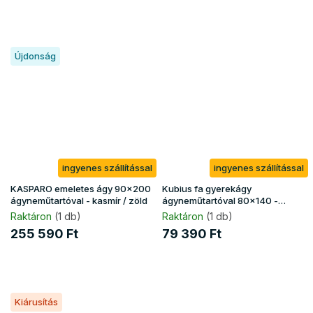
Újdonság
ingyenes szállítással
ingyenes szállítással
KASPARO emeletes ágy 90x200
Kubius fa gyerekágy
ágyneműtartóval - kasmír / zöld
ágyneműtartóval 80x140 -
fehér
Raktáron
(1 db)
Raktáron
(1 db)
255 590 Ft
79 390 Ft
Kiárusítás