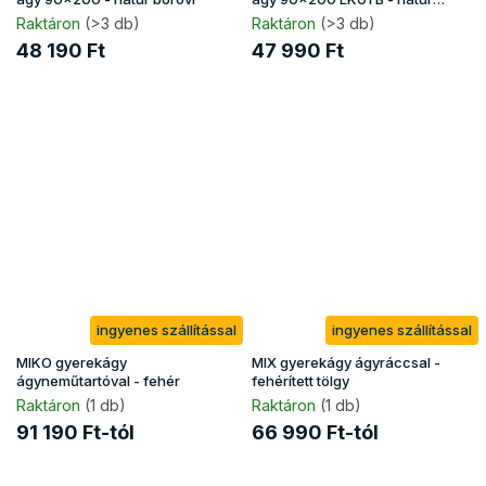
borovi
Raktáron
(>3 db)
Raktáron
(>3 db)
48 190 Ft
47 990 Ft
ingyenes szállítással
ingyenes szállítással
MIKO gyerekágy
MIX gyerekágy ágyráccsal -
ágyneműtartóval - fehér
fehérített tölgy
Raktáron
(1 db)
Raktáron
(1 db)
91 190 Ft-tól
66 990 Ft-tól