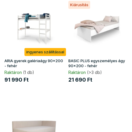
T
e
Kiárusítás
e
n
r
d
m
e
é
z
k
é
e
s
k
e
ingyenes szállítással
l
i
ARIA gyerek galériaágy 90x200
BASIC PLUS egyszemélyes ágy
s
- fehér
90x200 - fehér
t
Raktáron
(1 db)
Raktáron
(>3 db)
á
91 990 Ft
21 690 Ft
j
a