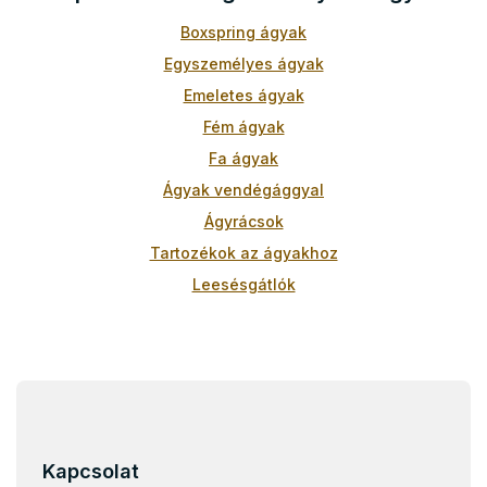
y
í
Boxspring ágyak
t
Egyszemélyes ágyak
á
s
Emeletes ágyak
e
Fém ágyak
l
e
Fa ágyak
m
Ágyak vendégággyal
e
i
Ágyrácsok
Tartozékok az ágyakhoz
Leesésgátlók
Gyerekágyak 90x200
Gyerekágyak 70x140
L
Gyerekágyak 80x160
á
Gyerekágyak 90x180
b
Gyerekágyak 80x180
l
Kapcsolat
é