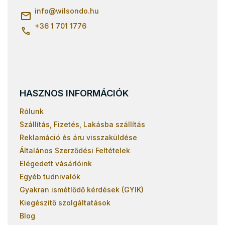
Gyerekágyak 90x190
c
info
@
wilsondo.hu
Gyerekágyak 80x190
+36 1 701 1776
HASZNOS INFORMÁCIÓK
Rólunk
Szállítás, Fizetés, Lakásba szállítás
Reklamáció és áru visszaküldése
Általános Szerződési Feltételek
Elégedett vásárlóink
Egyéb tudnivalók
Gyakran ismétlődő kérdések (GYIK)
Kiegészítő szolgáltatások
Blog