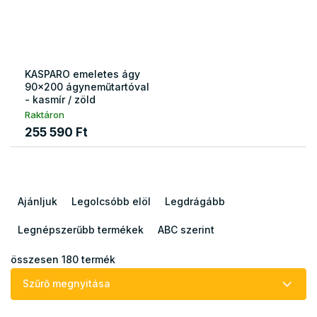
KASPARO emeletes ágy
90x200 ágyneműtartóval
- kasmír / zöld
Raktáron
255 590 Ft
T
e
Ajánljuk
Legolcsóbb elöl
Legdrágább
r
m
Legnépszerűbb termékek
ABC szerint
é
k
összesen
180
termék
e
Szűrő megnyitása
k
r