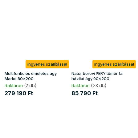
ingyenes szállítással
ingyenes szállítással
Multifunkciós emeletes ágy
Natúr borovi PERY tömör fa
Marko 80x200
házikó ágy 90x200
Raktáron
(2 db)
Raktáron
(>3 db)
279 190 Ft
85 790 Ft