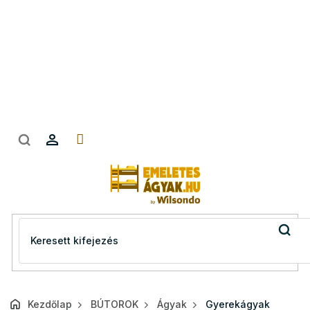
Ugrás
a
fő
tartalomhoz
Kezdőlap
BÚTOROK
Ágyak
Gyerekágyak