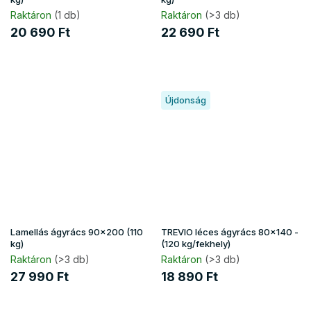
Raktáron
(1 db)
Raktáron
(>3 db)
20 690 Ft
22 690 Ft
Újdonság
Lamellás ágyrács 90x200 (110
TREVIO léces ágyrács 80x140 -
kg)
(120 kg/fekhely)
Raktáron
(>3 db)
Raktáron
(>3 db)
27 990 Ft
18 890 Ft