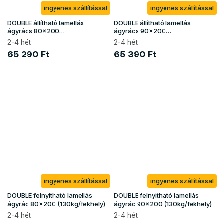
ingyenes szállítással
ingyenes szállítással
DOUBLE állítható lamellás
DOUBLE állítható lamellás
ágyrács 80x200
ágyrács 90x200
(130kg/fekhely)
(130kg/fekhely)
2-4 hét
2-4 hét
65 290 Ft
65 390 Ft
ingyenes szállítással
ingyenes szállítással
DOUBLE felnyitható lamellás
DOUBLE felnyitható lamellás
ágyrác 80x200 (130kg/fekhely)
ágyrác 90x200 (130kg/fekhely)
2-4 hét
2-4 hét