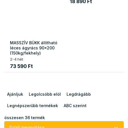
18 890 Ft
MASSZÍV BÜKK állítható
léces ágyrács 90x200
(150kg/fekhely)
2-4 hét
73 590 Ft
T
e
Ajánljuk
Legolcsóbb elöl
Legdrágább
r
m
Legnépszerűbb termékek
ABC szerint
é
k
összesen
36
termék
e
Szűrő megnyitása