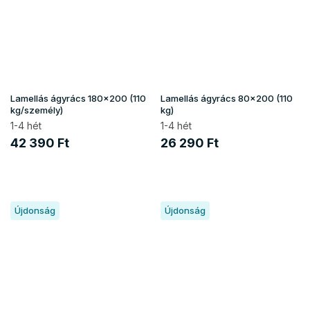
Lamellás ágyrács 180x200 (110
Lamellás ágyrács 80x200 (110
kg/személy)
kg)
1-4 hét
1-4 hét
42 390 Ft
26 290 Ft
Újdonság
Újdonság