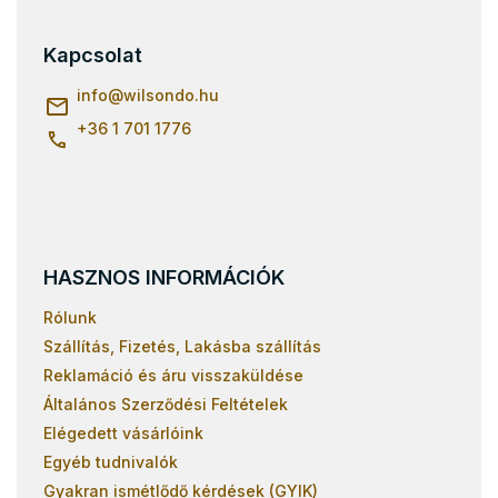
Ágyrácsok 160x200
b
Ágyrácsok 180x200
l
Kapcsolat
é
Ágyrácsok 70x140
c
info
@
wilsondo.hu
Ágyrácsok 80x160
+36 1 701 1776
Ágyrácsok 70x160
Ágyrácsok 90x180
Ágyrácsok 80x180
Ágyrácsok 80x170
Ágyrácsok 90x190
HASZNOS INFORMÁCIÓK
Rólunk
Szállítás, Fizetés, Lakásba szállítás
Reklamáció és áru visszaküldése
Általános Szerződési Feltételek
Elégedett vásárlóink
Egyéb tudnivalók
Gyakran ismétlődő kérdések (GYIK)