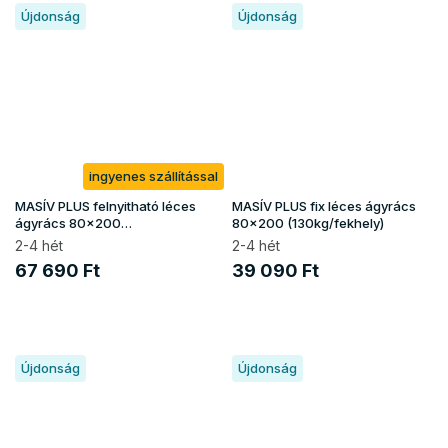
Újdonság
Újdonság
ingyenes szállítással
MASÍV PLUS felnyitható léces
MASÍV PLUS fix léces ágyrács
ágyrács 80x200
80x200 (130kg/fekhely)
(130kg/fekhely)
2-4 hét
2-4 hét
67 690 Ft
39 090 Ft
Újdonság
Újdonság