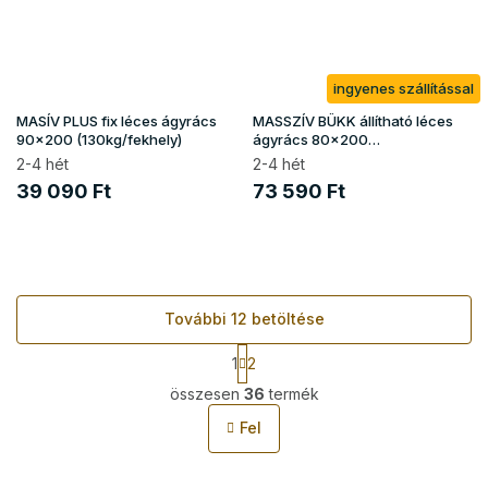
ingyenes szállítással
MASÍV PLUS fix léces ágyrács
MASSZÍV BÜKK állítható léces
90x200 (130kg/fekhely)
ágyrács 80x200
(150kg/fekhely)
2-4 hét
2-4 hét
39 090 Ft
73 590 Ft
További 12 betöltése
L
1
2
a
L
p
összesen
36
termék
i
o
s
z
Fel
t
á
s
a
i