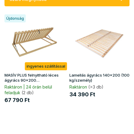
k
r
T
e
Újdonság
e
n
r
d
m
e
é
z
k
é
e
s
k
e
ingyenes szállítással
l
i
MASÍV PLUS felnyitható léces
Lamellás ágyrács 140x200 (100
s
ágyrács 90x200
kg/személy)
(130kg/fekhely)
t
Raktáron | 24 órán belül
Raktáron
(>3 db)
feladjuk
(2 db)
á
34 390 Ft
j
67 790 Ft
a