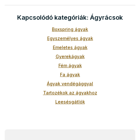
r
á
Kapcsolódó kategóriák: Ágyrácsok
n
y
í
Boxspring ágyak
t
Egyszemélyes ágyak
á
s
Emeletes ágyak
e
Gyerekágyak
l
e
Fém ágyak
m
Fa ágyak
e
i
Ágyak vendégággyal
Tartozékok az ágyakhoz
Leesésgátlók
Ágyrácsok 90x200
Ágyrácsok 120x200
L
Ágyrácsok 140x200
á