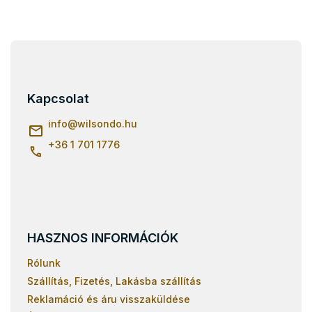
s
e
l
e
L
m
á
e
b
i
l
Kapcsolat
é
c
info
@
wilsondo.hu
+36 1 701 1776
HASZNOS INFORMÁCIÓK
Rólunk
Szállítás, Fizetés, Lakásba szállítás
Reklamáció és áru visszaküldése