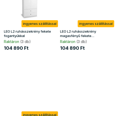
ingyenes szállítással
ingyenes szállítással
LEO L2 ruhásszekrény fekete
LEO L2 ruhásszekrény
fogantyúkkal
magasfényű fekete
fogantyúkkal
Raktáron
(3 db)
Raktáron
(3 db)
104 890 Ft
104 890 Ft
ingyenes szállítással