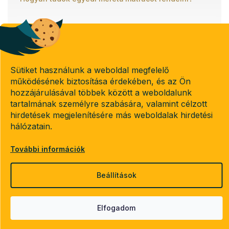
Banki átutalással
Utánvétel
Sütiket használunk a weboldal megfelelő
működésének biztosítása érdekében, és az Ön
hozzájárulásával többek között a weboldalunk
Copyright 2026
Emeletes-agyak.hu
tartalmának személyre szabására, valamint célzott
. Minden jog fenntartva.
hirdetések megjelenítésére más weboldalak hirdetési
Süti beállítások szerkesztése
hálózatain.
További információk
Shoptet készítette
Beállítások
Elfogadom