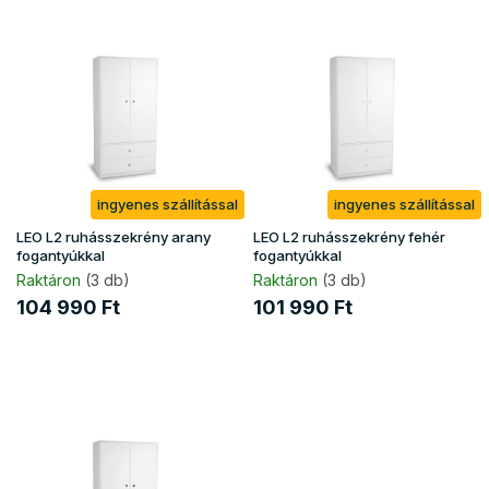
T
e
e
n
r
d
m
e
é
z
k
é
e
s
k
e
ingyenes szállítással
ingyenes szállítással
l
i
LEO L2 ruhásszekrény arany
LEO L2 ruhásszekrény fehér
s
fogantyúkkal
fogantyúkkal
t
Raktáron
(3 db)
Raktáron
(3 db)
á
104 990 Ft
101 990 Ft
j
a