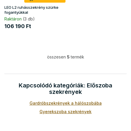
LEO L2 ruhásszekrény szürke
fogantyúkkal
Raktáron
(3 db)
106 190 Ft
összesen
5
termék
L
i
s
t
a
Kapcsolódó kategóriák: Előszoba
i
szekrények
r
á
Gardróbszekrények a hálószobába
n
y
Gyerekszoba szekrények
í
t
á