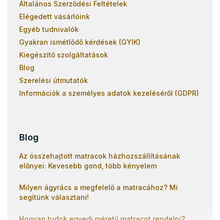
Általános Szerződési Feltételek
Elégedett vásárlóink
Egyéb tudnivalók
Gyakran ismétlődő kérdések (GYIK)
Kiegészítő szolgáltatások
Blog
Szerelési útmutatók
Információk a személyes adatok kezeléséről (GDPR)
Blog
Az összehajtott matracok házhozszállításának
előnyei: Kevesebb gond, több kényelem
Milyen ágyrács a megfelelő a matracához? Mi
segítünk választani!
Hogyan tudok egyedi méretű matracot rendelni?