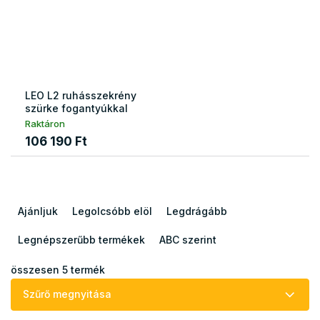
LEO L2 ruhásszekrény
szürke fogantyúkkal
Raktáron
106 190 Ft
T
e
Ajánljuk
Legolcsóbb elöl
Legdrágább
r
m
Legnépszerűbb termékek
ABC szerint
é
k
összesen
5
termék
e
Szűrő megnyitása
k
r