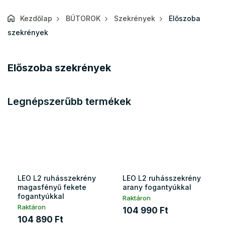
Kezdőlap
BÚTOROK
Szekrények
Előszoba
szekrények
Előszoba szekrények
Legnépszerűbb termékek
LEO L2 ruhásszekrény
LEO L2 ruhásszekrény
magasfényű fekete
arany fogantyúkkal
fogantyúkkal
Raktáron
Raktáron
104 990 Ft
104 890 Ft