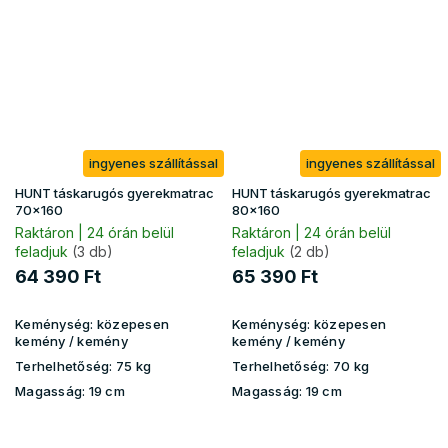
ingyenes szállítással
ingyenes szállítással
HUNT táskarugós gyerekmatrac
HUNT táskarugós gyerekmatrac
70x160
80x160
Raktáron | 24 órán belül
Raktáron | 24 órán belül
feladjuk
(3 db)
feladjuk
(2 db)
64 390 Ft
65 390 Ft
Keménység:
közepesen
Keménység:
közepesen
kemény / kemény
kemény / kemény
Terhelhetőség:
75 kg
Terhelhetőség:
70 kg
Magasság:
19 cm
Magasság:
19 cm