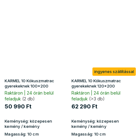
ingyenes szállítással
KARMEL 10 Kókuszmatrac
KARMEL 10 Kókuszmatrac
gyerekeknek 100x200
gyerekeknek 120x200
Raktáron | 24 órán belül
Raktáron | 24 órán belül
feladjuk
(2 db)
feladjuk
(>3 db)
50 990 Ft
62 290 Ft
Keménység:
közepesen
Keménység:
közepesen
kemény / kemény
kemény / kemény
Magasság:
10 cm
Magasság:
10 cm