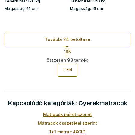
Teherbírás:
120 kg
Teherbírás:
120 kg
Magasság:
15 cm
Magasság:
15 cm
További 24 betöltése
L
1
5
a
L
p
összesen
98
termék
i
o
s
z
Fel
t
á
s
a
i
r
á
Kapcsolódó kategóriák: Gyerekmatracok
n
y
í
Matracok méret szerint
t
Matracok összetétel szerint
á
s
1+1 matrac AKCIÓ