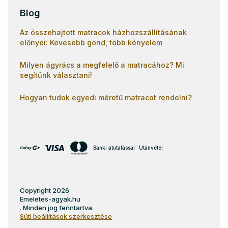
Blog
Az összehajtott matracok házhozszállításának
előnyei: Kevesebb gond, több kényelem
Milyen ágyrács a megfelelő a matracához? Mi
segítünk választani!
Hogyan tudok egyedi méretű matracot rendelni?
Banki átutalással
Utánvétel
Copyright 2026
Emeletes-agyak.hu
. Minden jog fenntartva.
Süti beállítások szerkesztése