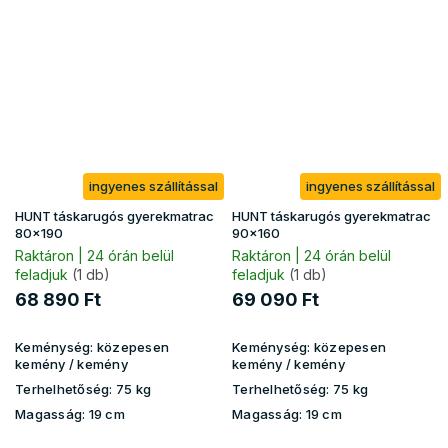
ingyenes szállítással
ingyenes szállítással
HUNT táskarugós gyerekmatrac
HUNT táskarugós gyerekmatrac
80x190
90x160
Raktáron | 24 órán belül
Raktáron | 24 órán belül
feladjuk
(1 db)
feladjuk
(1 db)
68 890 Ft
69 090 Ft
Keménység:
közepesen
Keménység:
közepesen
kemény / kemény
kemény / kemény
Terhelhetőség:
75 kg
Terhelhetőség:
75 kg
Magasság:
19 cm
Magasság:
19 cm