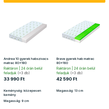
k
r
T
e
e
n
r
d
m
e
é
z
k
é
e
s
k
e
l
i
Andrea 10 gyerek habszivacs
Brave gyerek hab matrac
s
matrac 80x180
80x160
t
Raktáron | 24 órán belül
Raktáron | 24 órán belül
feladjuk
(>3 db)
feladjuk
(>3 db)
á
j
33 990 Ft
42 590 Ft
a
Keménység:
közepesen
Magasság:
13 cm
kemény
Magasság:
9 cm