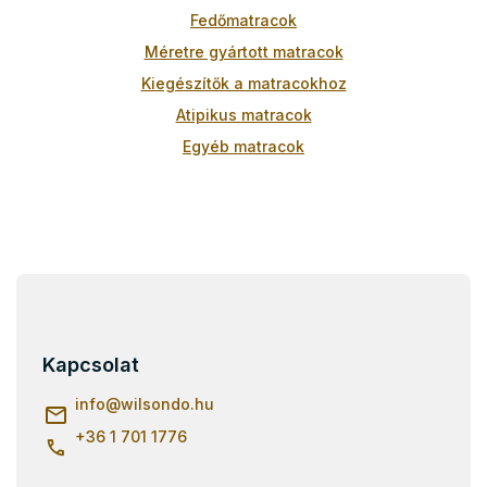
e
Fedőmatracok
l
e
Méretre gyártott matracok
m
Kiegészítők a matracokhoz
e
i
Atipikus matracok
Egyéb matracok
L
á
b
l
Kapcsolat
é
c
info
@
wilsondo.hu
+36 1 701 1776