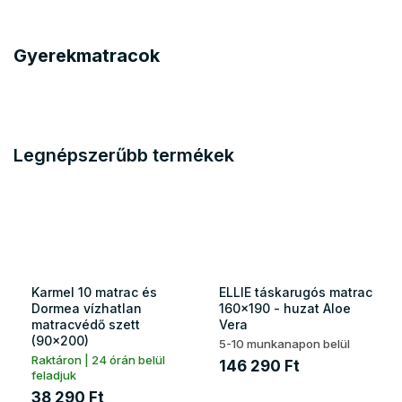
Gyerekmatracok
Legnépszerűbb termékek
Karmel 10 matrac és
ELLIE táskarugós matrac
Dormea vízhatlan
160x190 - huzat Aloe
matracvédő szett
Vera
(90x200)
5-10 munkanapon belül
Raktáron | 24 órán belül
146 290 Ft
feladjuk
38 290 Ft