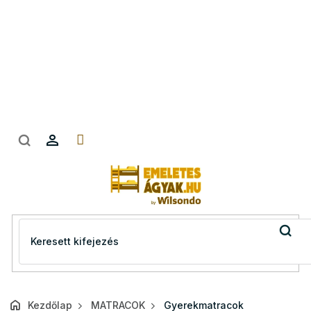
Ugrás
a
fő
tartalomhoz
Kezdőlap
MATRACOK
Gyerekmatracok