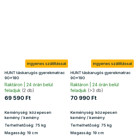
ingyenes szállítással
ingyenes szállítással
HUNT táskarugós gyerekmatrac
HUNT táskarugós gyerekmatrac
90x180
90x190
Raktáron | 24 órán belül
Raktáron | 24 órán belül
feladjuk
(2 db)
feladjuk
(>3 db)
69 590 Ft
70 990 Ft
Keménység:
közepesen
Keménység:
közepesen
kemény / kemény
kemény / kemény
Terhelhetőség:
75 kg
Terhelhetőség:
75 kg
Magasság:
19 cm
Magasság:
19 cm