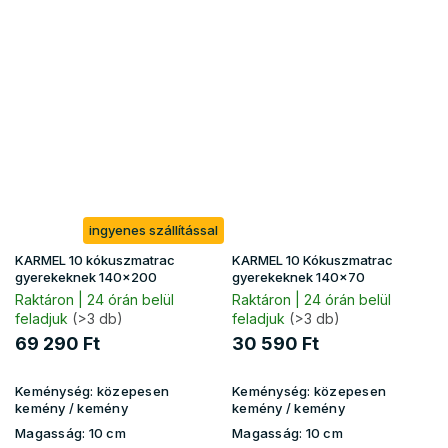
ingyenes szállítással
KARMEL 10 kókuszmatrac
KARMEL 10 Kókuszmatrac
gyerekeknek 140x200
gyerekeknek 140x70
Raktáron | 24 órán belül
Raktáron | 24 órán belül
feladjuk
(>3 db)
feladjuk
(>3 db)
69 290 Ft
30 590 Ft
Keménység:
közepesen
Keménység:
közepesen
kemény / kemény
kemény / kemény
Magasság:
10 cm
Magasság:
10 cm