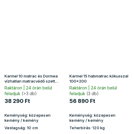
Karmel 10 matrac és Dormea
Karmel 15 habmatrac kókusszal
vízhatlan matracvédő szett
100x200
(90x200)
Raktáron | 24 órán belül
Raktáron | 24 órán belül
feladjuk
(>3 db)
feladjuk
(3 db)
38 290 Ft
56 890 Ft
Keménység:
közepesen
Keménység:
közepesen
kemény / kemény
kemény / kemény
Vastagság:
10 cm
Teherbírás:
120 kg