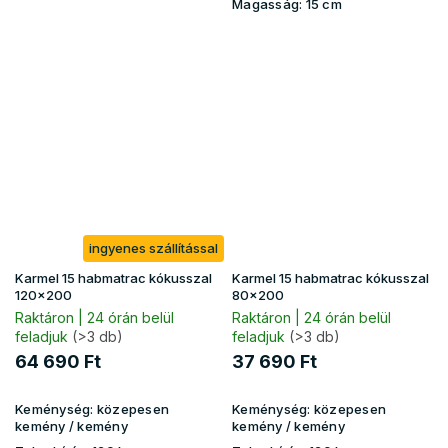
Magasság:
15 cm
ingyenes szállítással
Karmel 15 habmatrac kókusszal
Karmel 15 habmatrac kókusszal
120x200
80x200
Raktáron | 24 órán belül
Raktáron | 24 órán belül
feladjuk
(>3 db)
feladjuk
(>3 db)
64 690 Ft
37 690 Ft
Keménység:
közepesen
Keménység:
közepesen
kemény / kemény
kemény / kemény