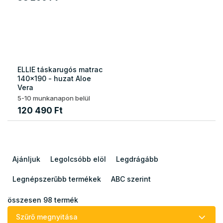
ELLIE táskarugós matrac
140x190 - huzat Aloe
Vera
5-10 munkanapon belül
120 490 Ft
T
e
Ajánljuk
Legolcsóbb elöl
Legdrágább
r
m
Legnépszerűbb termékek
ABC szerint
é
k
összesen
98
termék
e
Szűrő megnyitása