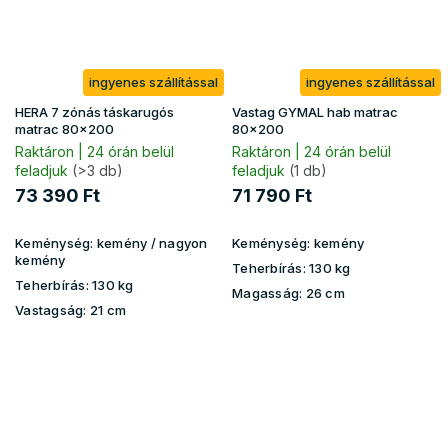
ingyenes szállítással
ingyenes szállítással
HERA 7 zónás táskarugós
Vastag GYMAL hab matrac
matrac 80x200
80x200
Raktáron | 24 órán belül
Raktáron | 24 órán belül
feladjuk
(>3 db)
feladjuk
(1 db)
73 390 Ft
71 790 Ft
Keménység:
kemény / nagyon
Keménység:
kemény
kemény
Teherbírás:
130 kg
Teherbírás:
130 kg
Magasság:
26 cm
Vastagság:
21 cm