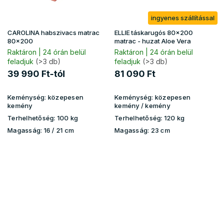
ingyenes szállítással
CAROLINA habszivacs matrac
ELLIE táskarugós 80x200
80x200
matrac - huzat Aloe Vera
Raktáron | 24 órán belül
Raktáron | 24 órán belül
feladjuk
(>3 db)
feladjuk
(>3 db)
39 990 Ft-tól
81 090 Ft
Keménység:
közepesen
Keménység:
közepesen
kemény
kemény / kemény
Terhelhetőség:
100 kg
Terhelhetőség:
120 kg
Magasság:
16 / 21 cm
Magasság:
23 cm