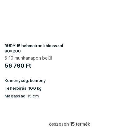
RUDY 15 habmatrac kókusszal
80x200
5-10 munkanapon belül
56 790 Ft
Keménység:
kemény
Teherbírás:
100 kg
Magasság:
15 cm
összesen
15
termék
L
i
s