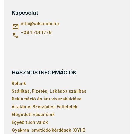
b
l
Kapcsolat
é
c
info
@
wilsondo.hu
+36 1 701 1776
HASZNOS INFORMÁCIÓK
Rólunk
Szállítás, Fizetés, Lakásba szállítás
Reklamáció és áru visszaküldése
Általános Szerződési Feltételek
Elégedett vásárlóink
Egyéb tudnivalók
Gyakran ismétlődő kérdések (GYIK)