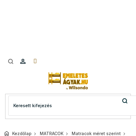
Ugrás
a
fő
tartalomhoz
Kezdőlap
MATRACOK
Matracok méret szerint