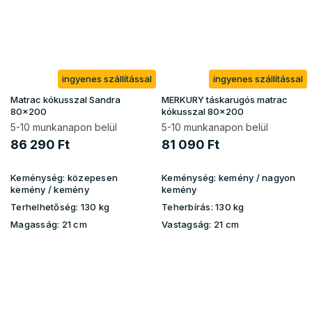
ingyenes szállítással
ingyenes szállítással
Matrac kókusszal Sandra
MERKURY táskarugós matrac
80x200
kókusszal 80x200
5-10 munkanapon belül
5-10 munkanapon belül
86 290 Ft
81 090 Ft
Keménység:
közepesen
Keménység:
kemény / nagyon
kemény / kemény
kemény
Terhelhetőség:
130 kg
Teherbírás:
130 kg
Magasság:
21 cm
Vastagság:
21 cm