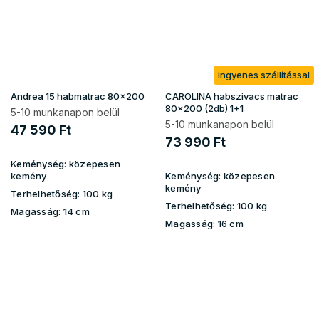
ingyenes szállítással
Andrea 15 habmatrac 80x200
CAROLINA habszivacs matrac
80x200 (2db) 1+1
5-10 munkanapon belül
5-10 munkanapon belül
47 590 Ft
73 990 Ft
Keménység:
közepesen
kemény
Keménység:
közepesen
kemény
Terhelhetőség:
100 kg
Terhelhetőség:
100 kg
Magasság:
14 cm
Magasság:
16 cm