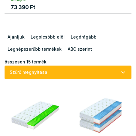
73 390 Ft
T
e
Ajánljuk
Legolcsóbb elöl
Legdrágább
r
m
Legnépszerűbb termékek
ABC szerint
é
k
összesen
15
termék
e
Szűrő megnyitása
k
r
T
e
e
n
r
d
m
e
é
z
k
é
e
s
k