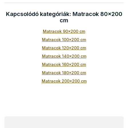
t
a
Kapcsolódó kategóriák: Matracok 80x200
i
cm
r
á
Matracok 90x200 cm
n
y
Matracok 100x200 cm
í
t
Matracok 120x200 cm
á
Matracok 140x200 cm
s
e
Matracok 160x200 cm
l
Matracok 180x200 cm
e
m
Matracok 200x200 cm
e
i
L
á