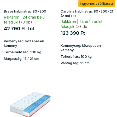
e
ingyenes szállítással
l
i
Brave habmatrac 80x200
Carolina habmatrac 80x200x21
s
(2 db) 1+1
Raktáron | 24 órán belül
t
Raktáron | 24 órán belül
feladjuk
(>3 db)
feladjuk
(>3 db)
á
42 790 Ft-tól
j
123 390 Ft
a
Keménység:
közepesen
kemény
Keménység:
közepesen
kemény
Terhelhetőség:
100 kg
Teherbírás:
100 kg
Magasság:
13 / 21 cm
Vastagság:
21 cm