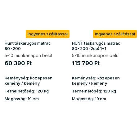
ingyenes szállítással
ingyenes szállítással
Hunt táskarugós matrac
HUNT táskarugós matrac
80x200
80x200 (2db) 1+1
5-10 munkanapon belül
5-10 munkanapon belül
60 390 Ft
115 790 Ft
Keménység:
közepesen
Keménység:
közepesen
kemény
/ kemény
kemény / kemény
Terhelhetőség:
120 kg
Terhelhetőség:
120 kg
Magasság:
19 cm
Magasság:
19 cm