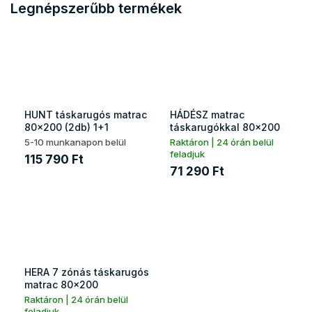
Legnépszerűbb termékek
HUNT táskarugós matrac
HÁDÉSZ matrac
80x200 (2db) 1+1
táskarugókkal 80x200
5-10 munkanapon belül
Raktáron | 24 órán belül
feladjuk
115 790 Ft
71 290 Ft
HERA 7 zónás táskarugós
matrac 80x200
Raktáron | 24 órán belül
feladjuk