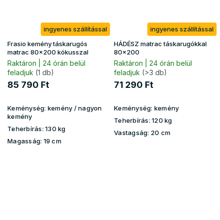
ingyenes szállítással
ingyenes szállítással
Frasio kemény táskarugós
HÁDÉSZ matrac táskarugókkal
matrac 80x200 kókusszal
80x200
Raktáron | 24 órán belül
Raktáron | 24 órán belül
feladjuk
(1 db)
feladjuk
(>3 db)
85 790 Ft
71 290 Ft
Keménység:
kemény / nagyon
Keménység:
kemény
kemény
Teherbírás:
120 kg
Teherbírás:
130 kg
Vastagság:
20 cm
Magasság:
19 cm