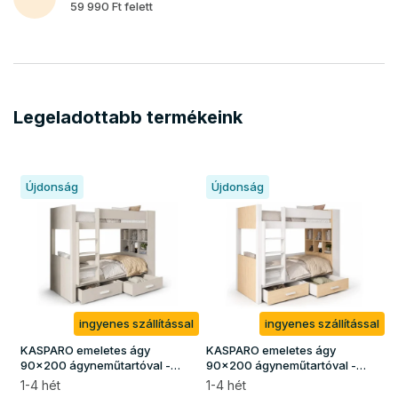
a
59 990 Ft felett
g
y
a
k
Legeladottabb termékeink
.
h
u
Újdonság
Újdonság
w
e
b
á
r
u
ingyenes szállítással
ingyenes szállítással
h
KASPARO emeletes ágy
KASPARO emeletes ágy
90x200 ágyneműtartóval -
90x200 ágyneműtartóval -
á
kasmír
fehér / borovi
1-4 hét
1-4 hét