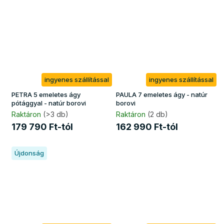
ingyenes szállítással
ingyenes szállítással
PETRA 5 emeletes ágy
PAULA 7 emeletes ágy - natúr
pótággyal - natúr borovi
borovi
Raktáron
(>3 db)
Raktáron
(2 db)
179 790 Ft-tól
162 990 Ft-tól
Újdonság