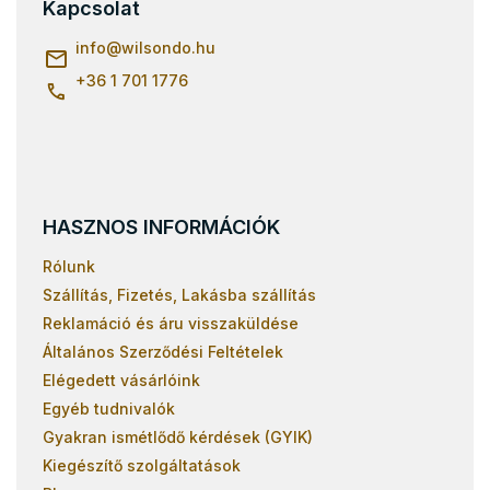
Kapcsolat
é
c
info
@
wilsondo.hu
+36 1 701 1776
HASZNOS INFORMÁCIÓK
Rólunk
Szállítás, Fizetés, Lakásba szállítás
Reklamáció és áru visszaküldése
Általános Szerződési Feltételek
Elégedett vásárlóink
Egyéb tudnivalók
Gyakran ismétlődő kérdések (GYIK)
Kiegészítő szolgáltatások