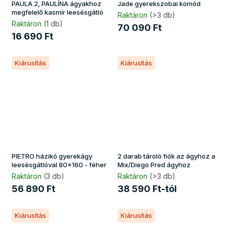
PAULA 2, PAULÍNA ágyakhoz
Jade gyerekszobai komód
megfelelő kasmír leesésgátló
Raktáron
(>3 db)
Raktáron
(1 db)
70 090 Ft
16 690 Ft
Kiárusítás
Kiárusítás
PIETRO házikó gyerekágy
2 darab tároló fiók az ágyhoz a
leesésgátlóval 80x160 - féher
Mix/Diego Pred ágyhoz
Raktáron
(3 db)
Raktáron
(>3 db)
56 890 Ft
38 590 Ft-tól
Kiárusítás
Kiárusítás