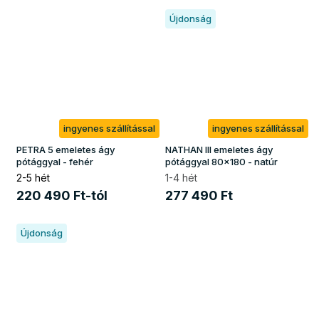
Újdonság
ingyenes szállítással
ingyenes szállítással
PETRA 5 emeletes ágy
NATHAN III emeletes ágy
pótággyal - fehér
pótággyal 80x180 - natúr
2-5 hét
1-4 hét
220 490 Ft-tól
277 490 Ft
Újdonság