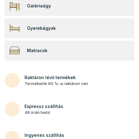
l
Galériaágy
n
i
Ö
Gyerekágyak
n
t
Matracok
a
z
E
Raktáron lévő termékek
m
Termékeink 90 %-a raktáron van
e
l
e
Expressz szállítás
48 órán belül
t
e
s
Ingyenes szállítás