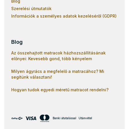
Blog
Szerelési útmutatók
Információk a személyes adatok kezeléséről (GDPR)
Blog
Az összehajtott matracok házhozszállításának
előnyei: Kevesebb gond, több kényelem
Milyen ágyrács a megfelelő a matracához? Mi
segítünk választani!
Hogyan tudok egyedi méretű matracot rendelni?
Banki átutalással
Utánvétel