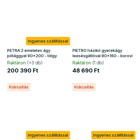
ingyenes szállítással
PETRA 2 emeletes ágy
PIETRO házikó gyerekágy
pótággyal 90x200 - tölgy
leesésgátlóval 80x160 - borovi
Raktáron
(>3 db)
Raktáron
(1 db)
200 390 Ft
48 690 Ft
Kiárusítás
Kiárusítás
ingyenes szállítással
ingyenes szállítással