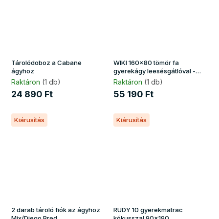
Tárolódoboz a Cabane
WIKI 160x80 tömör fa
ágyhoz
gyerekágy leesésgátlóval -
fehér
Raktáron
(1 db)
Raktáron
(1 db)
24 890 Ft
55 190 Ft
Kiárusítás
Kiárusítás
2 darab tároló fiók az ágyhoz
RUDY 10 gyerekmatrac
Mix/Diego Pred
kókusszal 90x190