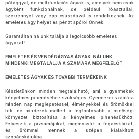
pótággyal, de multifunkciós ágyak is, amelyek nem csak
ágyként funkcionálnak, de például íróasztallal,
szekrénnyel vagy épp csúszdával is rendelkeznek.
Az
emeletes ágy helyet és pénzt spórol Önnek.
Garantáltan nálunk találja a legolcsóbb emeletes
ágyakat!
EMELETES ÉS VENDÉGÁGYAS ÁGYAK. NÁLUNK
MINDENKI MEGTALÁLJA A SZÁMÁRA MEGFELELŐT
EMELETES ÁGYAK ÉS TOVÁBBI TERMÉKEINK
Készletünkön minden megtalálható, ami a gyermekek
kényelmes pihenéséhez szükséges. Gyermekei számára
minden nap meglepetéssel, élményekkel és örömökkel
teli, de mindezek mellett a legfontosabb a minőségi
környezet biztosítása a kényelmes pihenésükhöz.
Felveszik a pizsamájukat, megmossák a fogacskáikat,
és örömmel mennek a szépen kialakított
szobácskájukba.