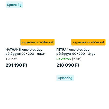
Újdonság
ingyenes szállítással
ingyenes szállítással
NATHAN III emeletes ágy
PETRA 1 emeletes ágy
pótággyal 90x200 - natúr
pótággyal 90x200 - tölgy
1-4 hét
Raktáron
(2 db)
291 190 Ft
218 090 Ft
Újdonság