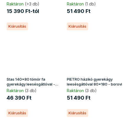
Raktáron
(>3 db)
Raktáron
(1 db)
15 390 Ft-tól
51 490 Ft
Kiárusítás
Kiárusítás
Stas 140x80 tömör fa
PIETRO házikó gyerekágy
gyerekágy leesésgátlóval -
leesésgátlóval 80x180 - borovi
natúr borovi
Raktáron
(3 db)
Raktáron
(3 db)
46 390 Ft
51 490 Ft
Kiárusítás
Kiárusítás