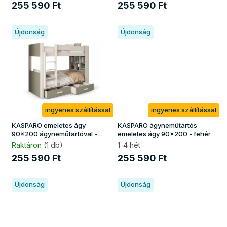
z
255 590 Ft
255 590 Ft
u
n
Újdonság
Újdonság
k
b
a
n
!
ingyenes szállítással
ingyenes szállítással
KASPARO emeletes ágy
KASPARO ágyneműtartós
90x200 ágyneműtartóval -
emeletes ágy 90x200 - fehér
kasmír / zöld
Raktáron
(1 db)
1-4 hét
255 590 Ft
255 590 Ft
Újdonság
Újdonság