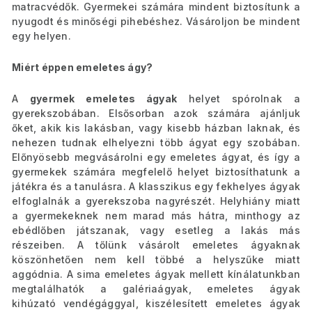
matracvédők. Gyermekei számára mindent biztosítunk a
nyugodt és minőségi pihebéshez. Vásároljon be mindent
egy helyen.
Miért éppen emeletes ágy?
A
gyermek emeletes ágyak
helyet spórolnak a
gyerekszobában. Elsősorban azok számára ajánljuk
őket, akik kis lakásban, vagy kisebb házban laknak, és
nehezen tudnak elhelyezni több ágyat egy szobában.
Előnyösebb megvásárolni egy emeletes ágyat, és így a
gyermekek számára megfelelő helyet biztosíthatunk a
játékra és a tanulásra. A klasszikus egy fekhelyes ágyak
elfoglalnák a gyerekszoba nagyrészét. Helyhiány miatt
a gyermekeknek nem marad más hátra, minthogy az
ebédlőben játszanak, vagy esetleg a lakás más
részeiben.
A tőlünk vásárolt emeletes ágyaknak
köszönhetően nem kell többé a helyszűke miatt
aggódnia.
A sima emeletes ágyak mellett kínálatunkban
megtalálhatók a galériaágyak, emeletes ágyak
kihúzató
vendégággyal
, kiszélesített emeletes ágyak