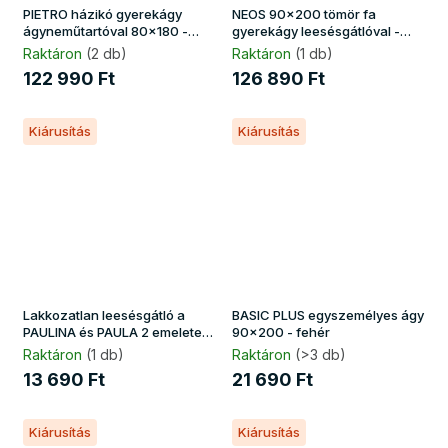
PIETRO házikó gyerekágy
NEOS 90x200 tömör fa
ágyneműtartóval 80x180 -
gyerekágy leesésgátlóval -
fehér
fehér
Raktáron
(2 db)
Raktáron
(1 db)
122 990 Ft
126 890 Ft
Kiárusítás
Kiárusítás
Lakkozatlan leesésgátló a
BASIC PLUS egyszemélyes ágy
PAULINA és PAULA 2 emeletes
90x200 - fehér
ágyakhoz - natúr borovi
Raktáron
(1 db)
Raktáron
(>3 db)
13 690 Ft
21 690 Ft
Kiárusítás
Kiárusítás