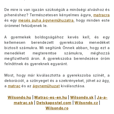
De mire is van igazán szükségük a minőségi alváshoz és
pihenéshez? Természetesen kényelmes ágyra,
matracra
és egy
mesés puha ágyneműhuzatra
, hogy minden este
örömmel feküdjenek le.
A gyermekek boldogságához kevés kell, és egy
kellemesen berendezett gyerekszoba menedéket
biztosít számukra. Mi segítünk Önnek abban, hogy ezt a
menedéket megteremtse számukra, méghozzá
megfizethető áron. A gyerekszoba berendezése öröm
felnőttnek és gyereknek egyaránt.
Most, hogy már kiválasztotta a gyerekszoba színét, a
dekorációt, a szőnyeget és a szekrényeket, jöhet az ágy,
a
matrac
és az
ágyneműhuzat
kiválasztása.
Wilsondo.hu
|
Matrac-es-en.hu
|
Wilsondo.sk
|
Ja-a-
matrac.sk
|
Detskapostel.com
|
Wilsondo.cz
|
Wilsondo.ro