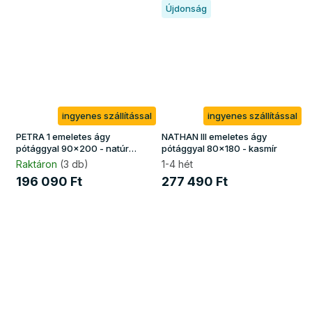
Újdonság
ingyenes szállítással
ingyenes szállítással
PETRA 1 emeletes ágy
NATHAN III emeletes ágy
pótággyal 90x200 - natúr
pótággyal 80x180 - kasmír
borovi
Raktáron
(3 db)
1-4 hét
196 090 Ft
277 490 Ft