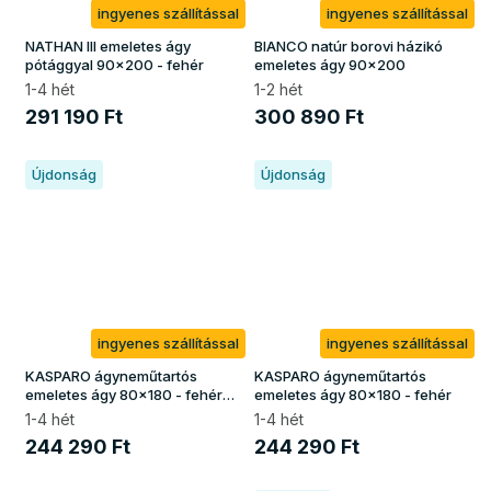
ingyenes szállítással
ingyenes szállítással
NATHAN III emeletes ágy
BIANCO natúr borovi házikó
pótággyal 90x200 - fehér
emeletes ágy 90x200
1-4 hét
1-2 hét
291 190 Ft
300 890 Ft
Újdonság
Újdonság
ingyenes szállítással
ingyenes szállítással
KASPARO ágyneműtartós
KASPARO ágyneműtartós
emeletes ágy 80x180 - fehér /
emeletes ágy 80x180 - fehér
borovi
1-4 hét
1-4 hét
244 290 Ft
244 290 Ft