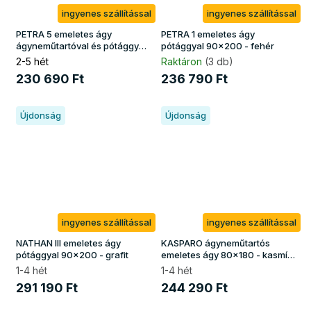
ingyenes szállítással
ingyenes szállítással
PETRA 5 emeletes ágy
PETRA 1 emeletes ágy
ágyneműtartóval és pótággyal
pótággyal 90x200 - fehér
90x200 - kasmír
2-5 hét
Raktáron
(3 db)
230 690 Ft
236 790 Ft
Újdonság
Újdonság
ingyenes szállítással
ingyenes szállítással
NATHAN III emeletes ágy
KASPARO ágyneműtartós
pótággyal 90x200 - grafit
emeletes ágy 80x180 - kasmír
/ zöld
1-4 hét
1-4 hét
291 190 Ft
244 290 Ft