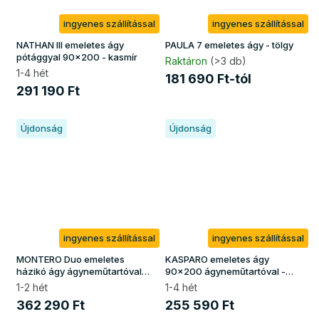
ingyenes szállítással
ingyenes szállítással
NATHAN III emeletes ágy
PAULA 7 emeletes ágy - tölgy
pótággyal 90x200 - kasmír
Raktáron
(>3 db)
1-4 hét
181 690 Ft-tól
291 190 Ft
Újdonság
Újdonság
ingyenes szállítással
ingyenes szállítással
MONTERO Duo emeletes
KASPARO emeletes ágy
házikó ágy ágyneműtartóval
90x200 ágyneműtartóval -
90x190 - natúr borovi
fehér / borovi
1-2 hét
1-4 hét
362 290 Ft
255 590 Ft