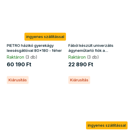
ingyenes szállítással
PIETRO házikó gyerekágy
Fából készült univerzális
leesésgátlóval 80x180 - féher
ágyneműtartó fiók a
gyerekágyakhoz 138x55 -
Raktáron
(3 db)
Raktáron
(3 db)
fehér
60 190 Ft
22 890 Ft
Kiárusítás
Kiárusítás
ingyenes szállítással