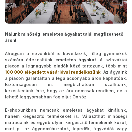
Nálunk minőségi emeletes ágyakat talál megfizethető
áron!
Ahogyan a nevünkből is következik, főleg gyermekek
számára értékesítünk
emeletes ágyakat.
A szlovákiai
piacon a legnagyobb eladók közé tartozunk, több mint
100 000 elégedett vásárlóval rendelkezünk
.
Az ágyaink
a piacon garantáltan a legalacsonyabb áron kaphatóak.
Biztonságosan és megbízhatóan szállítunk,
kezeskedünk érte, hogy az áru nemcsak rendben, de a
lehető leggyorsabban fog eljut Önhöz.
E-shopunkban nemcsak emeletes ágyakat kínálunk,
hanem kiegészítő termékeket is. Választhat minőségi
matracaink és egyéb olyan kiegészítő termékeink közül,
mint pl. az ágyneműhuzatok, lepedők, ágyvédők vagy