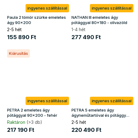
ingyenes szállítással
ingyenes szállítással
Paula 2 tömör szürke emeletes
NATHAN III emeletes ágy
ágy 90x200
pótággyal 80x180 - olívazöld
2-5 hét
1-4 hét
155 890 Ft
277 490 Ft
Kiárusítás
ingyenes szállítással
ingyenes szállítással
PETRA 2 emeletes ágy
PETRA 5 emeletes ágy
pótággyal 90x200 - fehér
ágyneműtartóval és pótággyal
80x180 - olivazöld
Raktáron
(>3 db)
2-5 hét
217 190 Ft
220 490 Ft