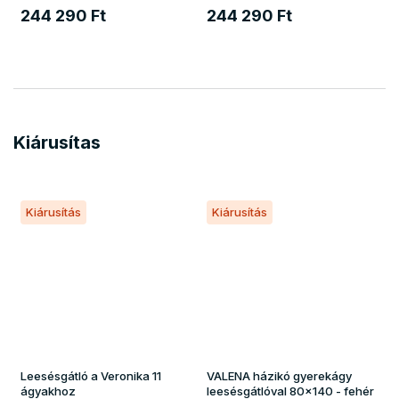
244 290 Ft
244 290 Ft
Kiárusítas
Kiárusítás
Kiárusítás
Leesésgátló a Veronika 11
VALENA házikó gyerekágy
ágyakhoz
leesésgátlóval 80x140 - fehér