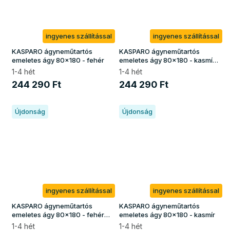
ingyenes szállítással
ingyenes szállítással
KASPARO ágyneműtartós
KASPARO ágyneműtartós
emeletes ágy 80x180 - fehér
emeletes ágy 80x180 - kasmír
/ zöld
1-4 hét
1-4 hét
244 290 Ft
244 290 Ft
Újdonság
Újdonság
ingyenes szállítással
ingyenes szállítással
KASPARO ágyneműtartós
KASPARO ágyneműtartós
emeletes ágy 80x180 - fehér /
emeletes ágy 80x180 - kasmír
borovi
1-4 hét
1-4 hét