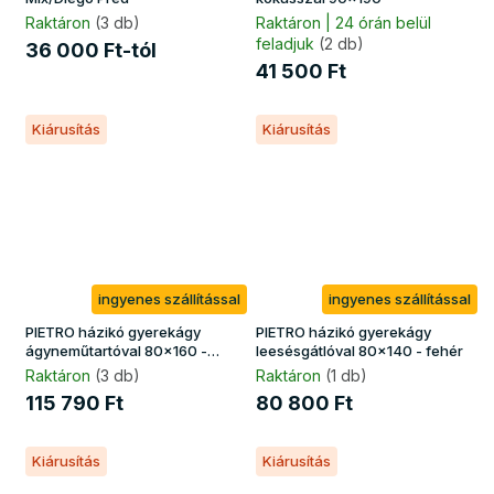
Raktáron
(3 db)
Raktáron | 24 órán belül
feladjuk
(2 db)
36 000 Ft-tól
41 500 Ft
Kiárusítás
Kiárusítás
ingyenes szállítással
ingyenes szállítással
PIETRO házikó gyerekágy
PIETRO házikó gyerekágy
ágyneműtartóval 80x160 -
leesésgátlóval 80x140 - fehér
fehér
Raktáron
(3 db)
Raktáron
(1 db)
115 790 Ft
80 800 Ft
Kiárusítás
Kiárusítás