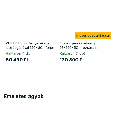
ingyenes szállítással
KUBIUS tömör fa gyerekágy
Suzie gyerekszekrény
leesésgátlóval 140x80 - fehér
93x190x50 – rózsaszín
Raktáron
(1 db)
Raktáron
(1 db)
50 490 Ft
130 890 Ft
Emeletes ágyak