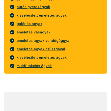
autós gyerekágyak
kiszélesített emeletes ágyak
galériás ágyak
emeletes vaságyak
emeletes ágyak vendégággyal
emeletes ágyak csúszdával
kiszélesített emeletes ágyak
multifunkciós ágyak
L
á
b
l