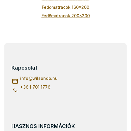
e
m
Fedőmatracok 160x200
e
Fedőmatracok 200x200
i
L
á
b
l
Kapcsolat
é
c
info
@
wilsondo.hu
+36 1 701 1776
HASZNOS INFORMÁCIÓK