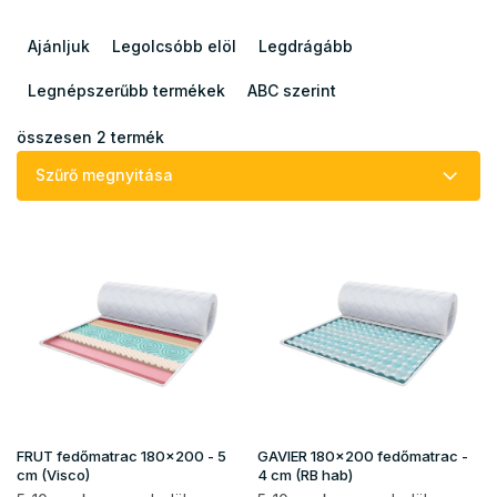
T
e
Ajánljuk
Legolcsóbb elöl
Legdrágább
r
m
Legnépszerűbb termékek
ABC szerint
é
k
összesen
2
termék
e
Szűrő megnyitása
k
r
T
e
e
n
r
d
m
e
é
z
k
é
e
s
k
e
l
i
FRUT fedőmatrac 180x200 - 5
GAVIER 180x200 fedőmatrac -
s
cm (Visco)
4 cm (RB hab)