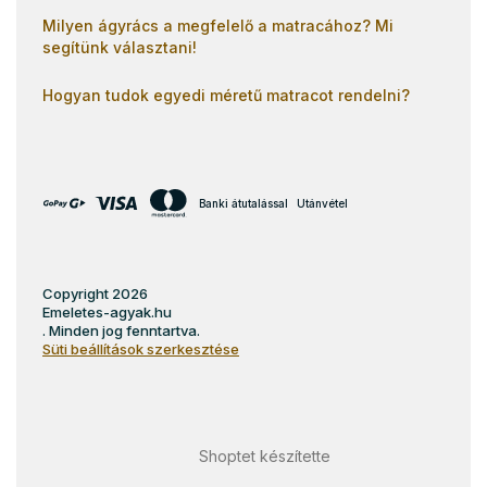
Milyen ágyrács a megfelelő a matracához? Mi
segítünk választani!
Hogyan tudok egyedi méretű matracot rendelni?
Banki átutalással
Utánvétel
Copyright 2026
Emeletes-agyak.hu
. Minden jog fenntartva.
Süti beállítások szerkesztése
Shoptet készítette