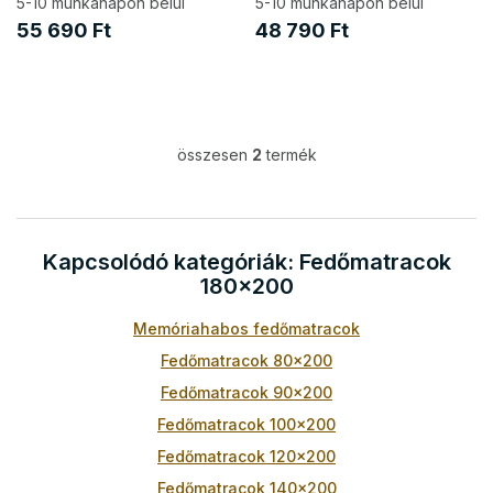
t
5-10 munkanapon belül
5-10 munkanapon belül
á
55 690 Ft
48 790 Ft
j
a
összesen
2
termék
L
i
s
t
a
Kapcsolódó kategóriák: Fedőmatracok
i
180x200
r
á
Memóriahabos fedőmatracok
n
y
Fedőmatracok 80x200
í
t
Fedőmatracok 90x200
á
Fedőmatracok 100x200
s
e
Fedőmatracok 120x200
l
Fedőmatracok 140x200