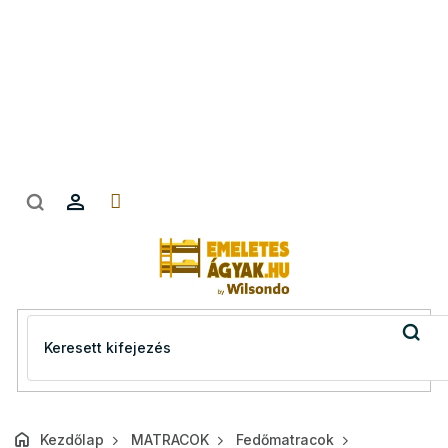
Ugrás
a
fő
tartalomhoz
Kezdőlap
MATRACOK
Fedőmatracok