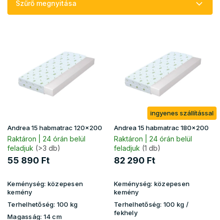
Szűrő megnyitása
k
r
T
e
e
n
r
d
m
e
é
z
k
é
e
s
k
e
ingyenes szállítással
l
i
Andrea 15 habmatrac 120x200
Andrea 15 habmatrac 180x200
s
Raktáron | 24 órán belül
Raktáron | 24 órán belül
t
feladjuk
(>3 db)
feladjuk
(1 db)
á
55 890 Ft
82 290 Ft
j
a
Keménység:
közepesen
Keménység:
közepesen
kemény
kemény
Terhelhetőség:
100 kg
Terhelhetőség:
100 kg​​​​ /
fekhely
Magasság:
14 cm