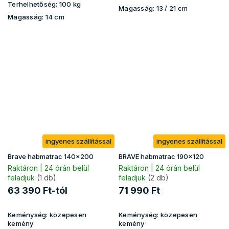
Terhelhetőség:
100 kg
Magasság:
13 / 21 cm
Magasság:
14 cm
ingyenes szállítással
ingyenes szállítással
Brave habmatrac 140x200
BRAVE habmatrac 190x120
Raktáron | 24 órán belül
Raktáron | 24 órán belül
feladjuk
(1 db)
feladjuk
(2 db)
63 390 Ft-tól
71 990 Ft
Keménység:
közepesen
Keménység:
közepesen
kemény
kemény