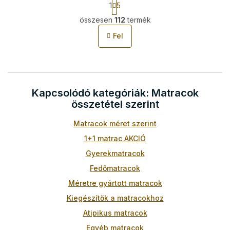
1
5
a
L
p
összesen
112
termék
i
o
s
z
Fel
t
á
s
a
i
r
á
Kapcsolódó kategóriák: Matracok
n
y
összetétel szerint
í
t
Matracok méret szerint
á
1+1 matrac AKCIÓ
s
e
Gyerekmatracok
l
Fedőmatracok
e
m
Méretre gyártott matracok
e
Kiegészítők a matracokhoz
i
Atipikus matracok
Egyéb matracok