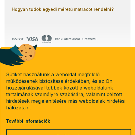
Hogyan tudok egyedi méretű matracot rendelni?
Banki átutalással
Utánvétel
Copyright 2026
Emeletes-agyak.hu
Sütiket használunk a weboldal megfelelő
. Minden jog fenntartva.
Süti beállítások szerkesztése
működésének biztosítása érdekében, és az Ön
hozzájárulásával többek között a weboldalunk
tartalmának személyre szabására, valamint célzott
hirdetések megjelenítésére más weboldalak hirdetési
hálózatain.
Shoptet készítette
További információk