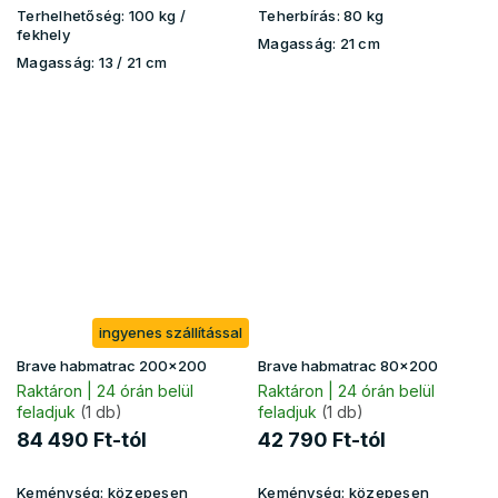
Terhelhetőség:
100 kg​​​​ /
Teherbírás:
80 kg
fekhely
Magasság:
21 cm
Magasság:
13 / 21 cm
ingyenes szállítással
Brave habmatrac 200x200
Brave habmatrac 80x200
Raktáron | 24 órán belül
Raktáron | 24 órán belül
feladjuk
(1 db)
feladjuk
(1 db)
84 490 Ft-tól
42 790 Ft-tól
Keménység:
közepesen
Keménység:
közepesen