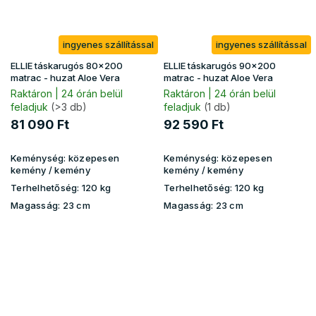
ingyenes szállítással
ingyenes szállítással
ELLIE táskarugós 80x200
ELLIE táskarugós 90x200
matrac - huzat Aloe Vera
matrac - huzat Aloe Vera
Raktáron | 24 órán belül
Raktáron | 24 órán belül
feladjuk
(>3 db)
feladjuk
(1 db)
81 090 Ft
92 590 Ft
Keménység:
közepesen
Keménység:
közepesen
kemény / kemény
kemény / kemény
Terhelhetőség:
120 kg
Terhelhetőség:
120 kg
Magasság:
23 cm
Magasság:
23 cm