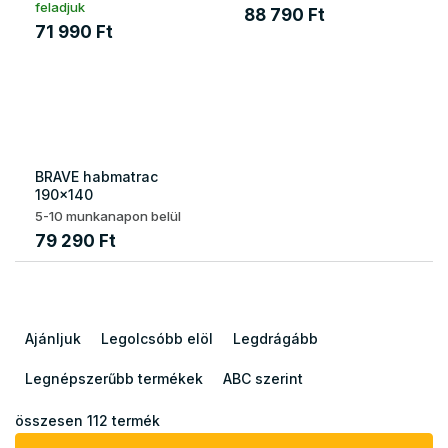
feladjuk
88 790 Ft
71 990 Ft
BRAVE habmatrac
190x140
5-10 munkanapon belül
79 290 Ft
T
e
Ajánljuk
Legolcsóbb elöl
Legdrágább
r
m
Legnépszerűbb termékek
ABC szerint
é
k
összesen
112
termék
e