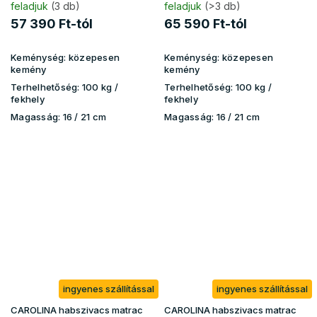
feladjuk
(3 db)
feladjuk
(>3 db)
57 390 Ft-tól
65 590 Ft-tól
Keménység:
közepesen
Keménység:
közepesen
kemény
kemény
Terhelhetőség:
100 kg​​​​ /
Terhelhetőség:
100 kg ​​​​/
fekhely
fekhely
Magasság:
16 / 21 cm
Magasság:
16 / 21 cm
ingyenes szállítással
ingyenes szállítással
CAROLINA habszivacs matrac
CAROLINA habszivacs matrac