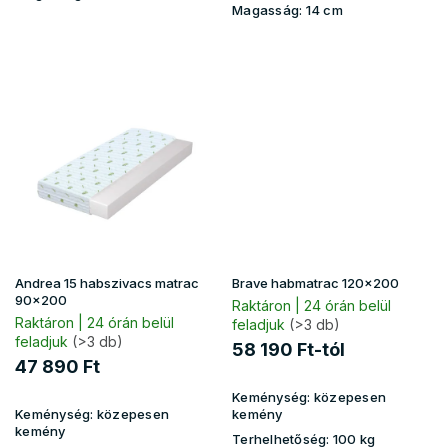
Magasság:
14 cm
Andrea 15 habszivacs matrac
Brave habmatrac 120x200
90x200
Raktáron | 24 órán belül
Raktáron | 24 órán belül
feladjuk
(>3 db)
feladjuk
(>3 db)
58 190 Ft-tól
47 890 Ft
Keménység:
közepesen
Keménység:
közepesen
kemény
kemény
Terhelhetőség:
100 kg