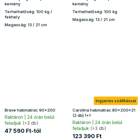
kemény
kemény
Terhelhetőség:
100 kg ​​​​/
Terhelhetőség:
100 kg
fekhely
Magasság:
13 / 21 cm
Magasság:
13 / 21 cm
ingyenes szállítással
Brave habmatrac 90x200
Carolina habmatrac 80x200x21
(2 db) 1+1
Raktáron | 24 órán belül
Raktáron | 24 órán belül
feladjuk
(>3 db)
feladjuk
(>3 db)
47 590 Ft-tól
123 390 Ft