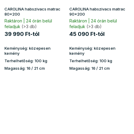
CAROLINA habszivacs matrac
CAROLINA habszivacs matrac
80x200
90x200
Raktáron | 24 órán belül
Raktáron | 24 órán belül
feladjuk
(>3 db)
feladjuk
(>3 db)
39 990 Ft-tól
45 090 Ft-tól
Keménység:
közepesen
Keménység:
közepesen
kemény
kemény
Terhelhetőség:
100 kg
Terhelhetőség:
100 kg
Magasság:
16 / 21 cm
Magasság:
16 / 21 cm