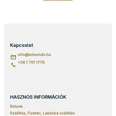
L
á
b
l
Kapcsolat
é
c
info
@
wilsondo.hu
+36 1 701 1776
HASZNOS INFORMÁCIÓK
Rólunk
Szállítás, Fizetés, Lakásba szállítás