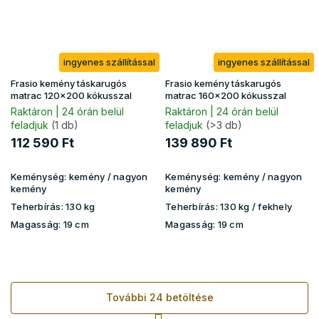
ingyenes szállítással
ingyenes szállítással
Frasio kemény táskarugós
Frasio kemény táskarugós
matrac 120x200 kókusszal
matrac 160x200 kókusszal
Raktáron | 24 órán belül
Raktáron | 24 órán belül
feladjuk
(1 db)
feladjuk
(>3 db)
112 590 Ft
139 890 Ft
Keménység:
kemény / nagyon
Keménység:
kemény / nagyon
kemény
kemény
Teherbírás:
130 kg
Teherbírás:
130 kg​​​​ / fekhely
Magasság:
19 cm
Magasság:
19 cm
További 24 betöltése
L