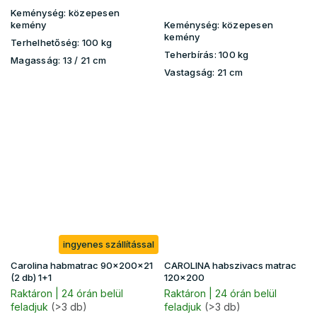
Keménység:
közepesen
kemény
Keménység:
közepesen
kemény
Terhelhetőség:
100 kg
Teherbírás:
100 kg
Magasság:
13 / 21 cm
Vastagság:
21 cm
ingyenes szállítással
Carolina habmatrac 90x200x21
CAROLINA habszivacs matrac
(2 db) 1+1
120x200
Raktáron | 24 órán belül
Raktáron | 24 órán belül
feladjuk
(>3 db)
feladjuk
(>3 db)