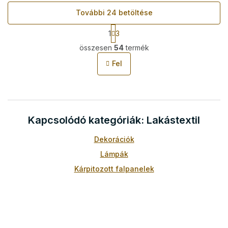
További 24 betöltése
L
1
3
a
L
p
összesen
54
termék
i
o
s
z
Fel
t
á
s
a
i
r
á
Kapcsolódó kategóriák: Lakástextil
n
y
í
Dekorációk
t
Lámpák
á
s
Kárpitozott falpanelek
e
l
e
m
e
i