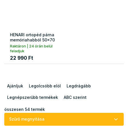
HENARI ortopéd párna
memóriahabból 50x70
Raktáron | 24 órán belül
feladjuk
22 990 Ft
T
e
Ajánljuk
Legolcsóbb elöl
Legdrágább
r
m
Legnépszerűbb termékek
ABC szerint
é
k
összesen
54
termék
e
Szűrő megnyitása
k