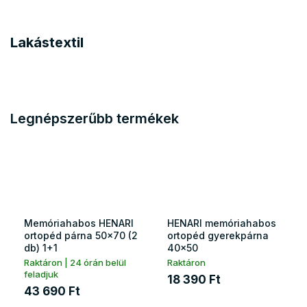
Lakástextil
Legnépszerűbb termékek
Memóriahabos HENARI
HENARI memóriahabos
ortopéd párna 50x70 (2
ortopéd gyerekpárna
db) 1+1
40x50
Raktáron | 24 órán belül
Raktáron
feladjuk
18 390 Ft
43 690 Ft