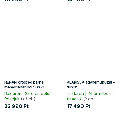
HENARI ortopéd párna
KLARISSA ágyneműhuzat -
memóriahabból 50x70
türkiz
Raktáron | 24 órán belül
Raktáron | 24 órán belül
feladjuk
(>3 db)
feladjuk
(2 db)
22 990 Ft
17 490 Ft