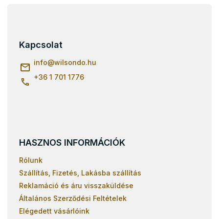
L
á
b
l
Kapcsolat
é
c
info
@
wilsondo.hu
+36 1 701 1776
HASZNOS INFORMÁCIÓK
Rólunk
Szállítás, Fizetés, Lakásba szállítás
Reklamáció és áru visszaküldése
Általános Szerződési Feltételek
Elégedett vásárlóink