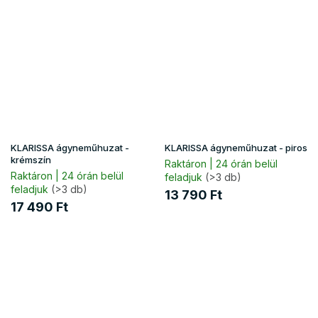
KLARISSA ágyneműhuzat -
KLARISSA ágyneműhuzat - piros
krémszín
Raktáron | 24 órán belül
Raktáron | 24 órán belül
feladjuk
(>3 db)
feladjuk
(>3 db)
13 790 Ft
17 490 Ft