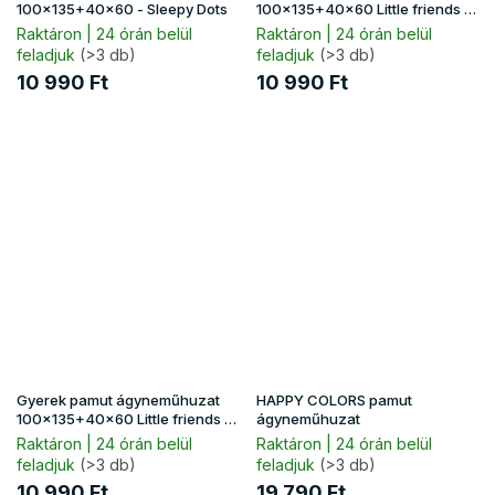
100x135+40x60 - Sleepy Dots
100x135+40x60 Little friends -
kék
Raktáron | 24 órán belül
Raktáron | 24 órán belül
feladjuk
(>3 db)
feladjuk
(>3 db)
10 990 Ft
10 990 Ft
Gyerek pamut ágyneműhuzat
HAPPY COLORS pamut
100x135+40x60 Little friends -
ágyneműhuzat
zöld
Raktáron | 24 órán belül
Raktáron | 24 órán belül
feladjuk
(>3 db)
feladjuk
(>3 db)
10 990 Ft
19 790 Ft