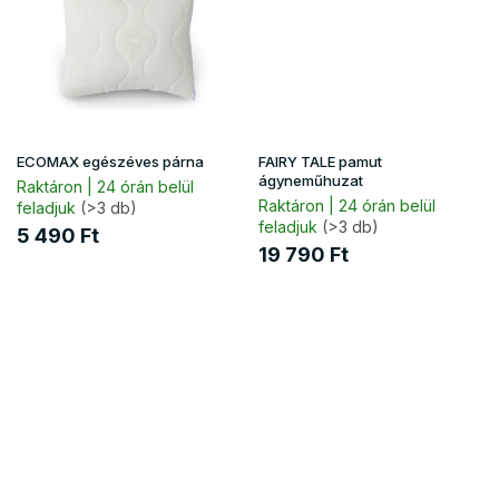
ECOMAX egészéves párna
FAIRY TALE pamut
ágyneműhuzat
Raktáron | 24 órán belül
Raktáron | 24 órán belül
feladjuk
(>3 db)
feladjuk
(>3 db)
5 490 Ft
19 790 Ft