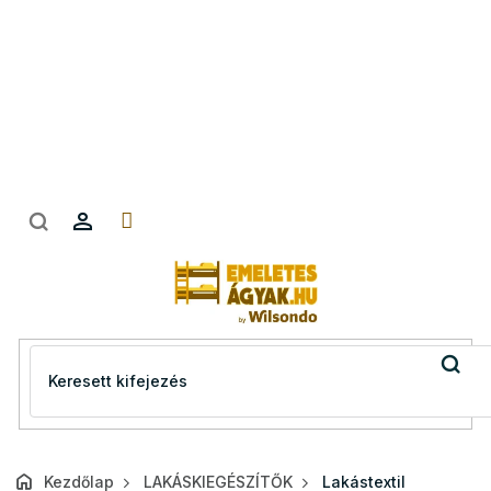
Ugrás
a
fő
tartalomhoz
Kezdőlap
LAKÁSKIEGÉSZÍTŐK
Lakástextil