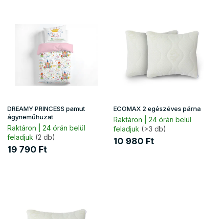
r
T
e
e
n
r
d
m
e
é
z
k
é
e
s
k
e
l
i
DREAMY PRINCESS pamut
ECOMAX 2 egészéves párna
s
ágyneműhuzat
Raktáron | 24 órán belül
t
Raktáron | 24 órán belül
feladjuk
(>3 db)
feladjuk
(2 db)
á
10 980 Ft
j
19 790 Ft
a