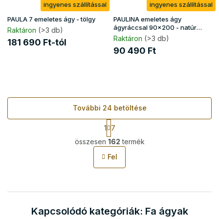
ingyenes szállítással
ingyenes szállítással
PAULA 7 emeletes ágy - tölgy
PAULINA emeletes ágy
ágyráccsal 90x200 - natúr
Raktáron
(>3 db)
kezeletlen
Raktáron
(>3 db)
181 690 Ft-tól
90 490 Ft
További 24 betöltése
L
1
7
a
L
p
összesen
162
termék
i
o
s
z
Fel
t
á
s
a
i
r
á
Kapcsolódó kategóriák: Fa ágyak
n