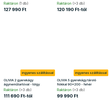
natúr
Raktáron
(1 db)
Raktáron
(>3 db)
127 990 Ft
120 190 Ft-tól
ingyenes szállítással
ingyenes szállítással
OLIVIA 2 gyerekágy
OLIVIA 5 gyerekágy tároló
ágyneműtartóval - tölgy
fiókkal 90x200 - fehér
Raktáron
(>3 db)
Raktáron
(>3 db)
111 690 Ft-tól
99 990 Ft