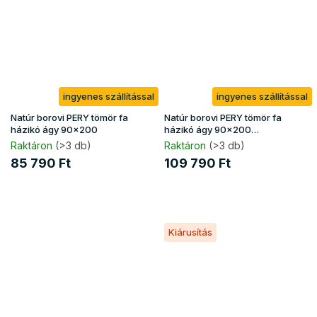
ingyenes szállítással
ingyenes szállítással
Natúr borovi PERY tömör fa
Natúr borovi PERY tömör fa
házikó ágy 90x200
házikó ágy 90x200
ágyneműtartóval
Raktáron
(>3 db)
Raktáron
(>3 db)
85 790 Ft
109 790 Ft
Kiárusítás