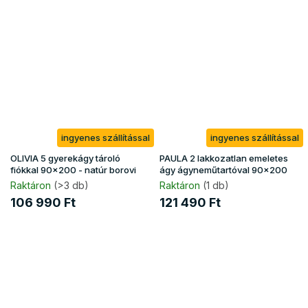
ingyenes szállítással
ingyenes szállítással
OLIVIA 5 gyerekágy tároló
PAULA 2 lakkozatlan emeletes
fiókkal 90x200 - natúr borovi
ágy ágyneműtartóval 90x200
Raktáron
(>3 db)
Raktáron
(1 db)
106 990 Ft
121 490 Ft