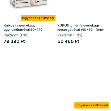
ingyenes szállítással
Kubius fa gyerekágy
KUBIUS tömör fa gyerekágy
ágyneműtartóval 80x140 -
leesésgátlóval 140x80 - fehér
fehér
Raktáron
(1 db)
Raktáron
(1 db)
79 390 Ft
50 490 Ft
ingyenes szállítással