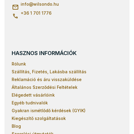
c
info
@
wilsondo.hu
+36 1 701 1776
HASZNOS INFORMÁCIÓK
Rólunk
Szállítás, Fizetés, Lakásba szállítás
Reklamáció és áru visszaküldése
Általános Szerződési Feltételek
Elégedett vásárlóink
Egyéb tudnivalók
Gyakran ismétlődő kérdések (GYIK)
Kiegészítő szolgáltatások
Blog
Szerelési útmutatók