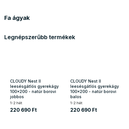
Fa ágyak
Legnépszerűbb termékek
CLOUDY Nest II
CLOUDY Nest II
leesésgátlós gyerekágy
leesésgátlós gyerekágy
100x200 - natúr borovi
100x200 - natúr borovi
jobbos
balos
1-2 hét
1-2 hét
220 690 Ft
220 690 Ft