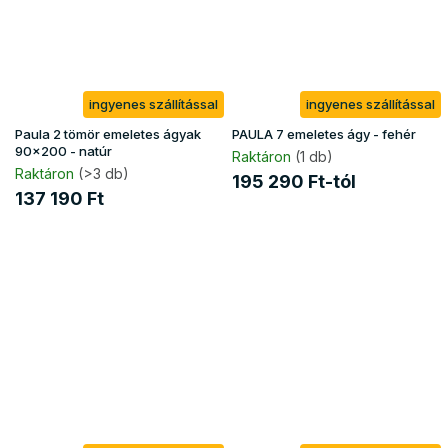
ingyenes szállítással
ingyenes szállítással
Paula 2 tömör emeletes ágyak
PAULA 7 emeletes ágy - fehér
90x200 - natúr
Raktáron
(1 db)
Raktáron
(>3 db)
195 290 Ft-tól
137 190 Ft