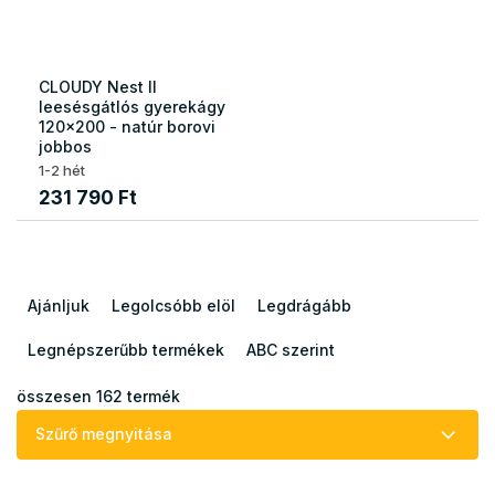
CLOUDY Nest II
leesésgátlós gyerekágy
120x200 - natúr borovi
jobbos
1-2 hét
231 790 Ft
T
e
Ajánljuk
Legolcsóbb elöl
Legdrágább
r
m
Legnépszerűbb termékek
ABC szerint
é
k
összesen
162
termék
e
Szűrő megnyitása
k
r
T