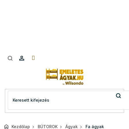
Ugrás
a
fő
tartalomhoz
Kezdőlap
BÚTOROK
Ágyak
Fa ágyak