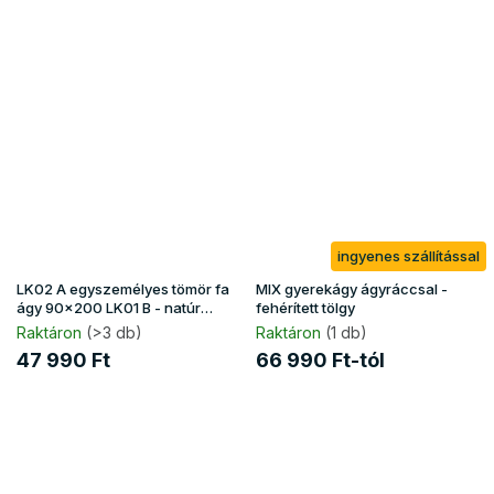
ingyenes szállítással
LK02 A egyszemélyes tömör fa
MIX gyerekágy ágyráccsal -
ágy 90x200 LK01 B - natúr
fehérített tölgy
borovi
Raktáron
(>3 db)
Raktáron
(1 db)
47 990 Ft
66 990 Ft-tól