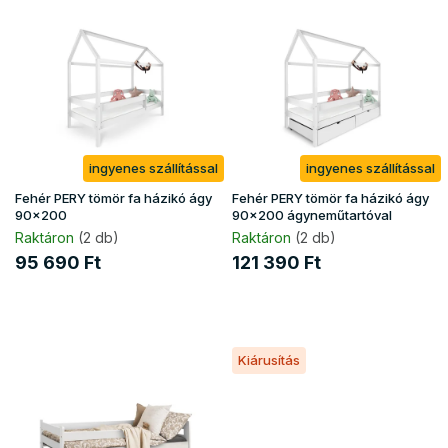
e
e
n
r
d
m
e
é
z
k
é
e
s
k
e
ingyenes szállítással
ingyenes szállítással
l
i
Fehér PERY tömör fa házikó ágy
Fehér PERY tömör fa házikó ágy
s
90x200
90x200 ágyneműtartóval
t
Raktáron
(2 db)
Raktáron
(2 db)
á
95 690 Ft
121 390 Ft
j
a
Kiárusítás