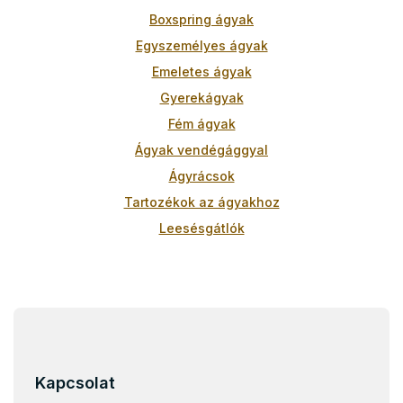
y
í
Boxspring ágyak
t
Egyszemélyes ágyak
á
s
Emeletes ágyak
e
Gyerekágyak
l
e
Fém ágyak
m
Ágyak vendégággyal
e
i
Ágyrácsok
Tartozékok az ágyakhoz
Leesésgátlók
L
á
b
l
Kapcsolat
é