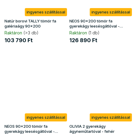
ingyenes szállítással
ingyenes szállítással
Natúr borovi TALLY tömör fa
NEOS 90x200 tömör fa
galériaágy 90x200
gyerekágy leesésgátlóval -
fehér
Raktáron
(>3 db)
Raktáron
(1 db)
103 790 Ft
126 890 Ft
ingyenes szállítással
ingyenes szállítással
NEOS 90x200 tömör fa
OLIVIA 2 gyerekágy
gyerekágy leesésgátlóval -
ágyneműtartóval - fehér