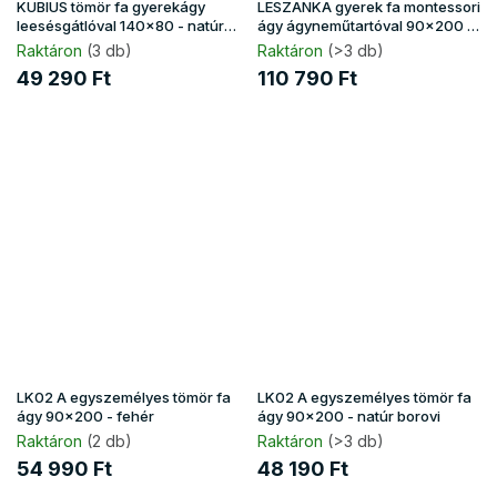
KUBIUS tömör fa gyerekágy
LESZANKA gyerek fa montessori
leesésgátlóval 140x80 - natúr
ágy ágyneműtartóval 90x200 -
borovi
fehér
Raktáron
(3 db)
Raktáron
(>3 db)
49 290 Ft
110 790 Ft
LK02 A egyszemélyes tömör fa
LK02 A egyszemélyes tömör fa
ágy 90x200 - fehér
ágy 90x200 - natúr borovi
Raktáron
(2 db)
Raktáron
(>3 db)
54 990 Ft
48 190 Ft