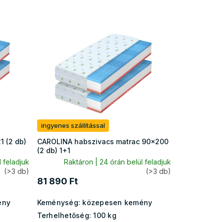
ingyenes szállítással
1 (2 db)
CAROLINA habszivacs matrac 90x200
(2 db) 1+1
 feladjuk
Raktáron | 24 órán belül feladjuk
(>3 db)
(>3 db)
81 890 Ft
ény
Keménység:
közepesen kemény
Terhelhetőség:
100 kg