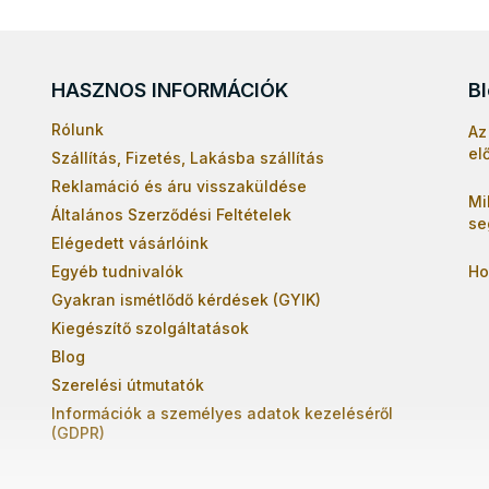
l
e
m
e
HASZNOS INFORMÁCIÓK
B
i
Rólunk
Az
el
Szállítás, Fizetés, Lakásba szállítás
Reklamáció és áru visszaküldése
Mi
Általános Szerződési Feltételek
se
Elégedett vásárlóink
Egyéb tudnivalók
Ho
Gyakran ismétlődő kérdések (GYIK)
Kiegészítő szolgáltatások
Blog
Szerelési útmutatók
Információk a személyes adatok kezeléséről
(GDPR)