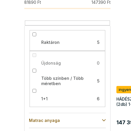
81890
Ft
147390
Ft
Raktáron
5
Újdonság
0
Több színben / Több
5
méretben
ingyen
1+1
6
HÁDÉSZ
(2db) 1
Matrac anyaga
147 3