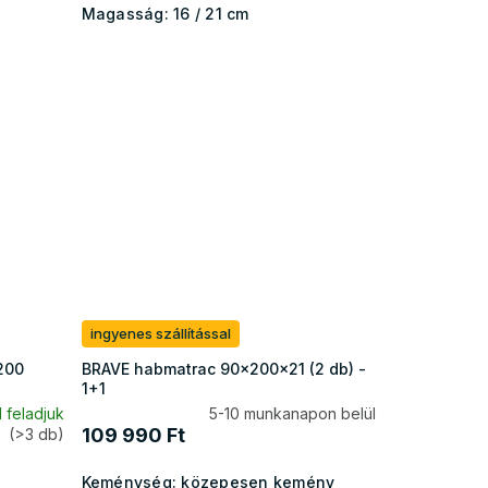
Magasság:
16 / 21 cm
ingyenes szállítással
200
BRAVE habmatrac 90x200x21 (2 db) -
1+1
 feladjuk
5-10 munkanapon belül
109 990 Ft
(>3 db)
Keménység:
közepesen kemény