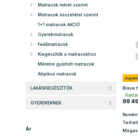
m
Matracok méret szerint
e
T
é
l
Matracok összetétel szerint
e
k
r
e
1+1 matracok AKCIÓ
m
k
Gyerekmatracok
é
r
k
e
Fedőmatracok
e
n
Kiegészítők a matracokhoz
k
d
l
e
Méretre gyártott matracok
i
z
Atipikus matracok
s
é
ingyen
t
s
LAKÁSKIEGÉSZÍTŐK
Brave 
á
e
Raktár
j
89 49
GYEREKEKNEK
a
Kemén
Terhel
Ár
Magas