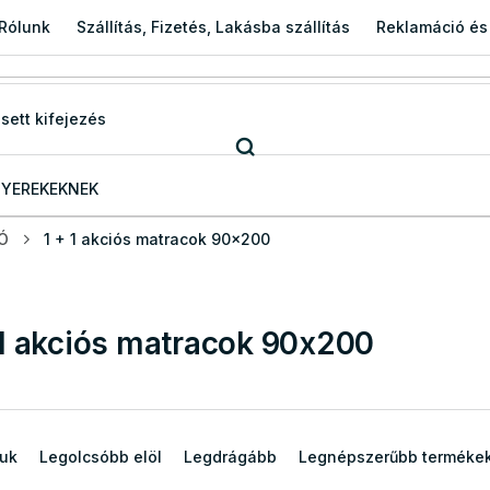
Rólunk
Szállítás, Fizetés, Lakásba szállítás
Reklamáció és
YEREKEKNEK
IÓ
1 + 1 akciós matracok 90x200
 1 akciós matracok 90x200
juk
Legolcsóbb elöl
Legdrágább
Legnépszerűbb terméke