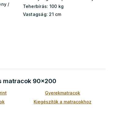
ny /
Teherbírás:
100 kg
Vastagság:
21 cm
ós matracok 90x200
int
Gyerekmatracok
cok
Kiegészítők a matracokhoz