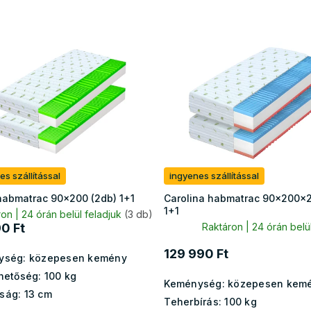
es szállítással
ingyenes szállítással
habmatrac 90x200 (2db) 1+1
Carolina habmatrac 90x200x2
1+1
on | 24 órán belül feladjuk
(3 db)
0 Ft
Raktáron | 24 órán belül
129 990 Ft
ység:
közepesen kemény
hetőség:
100 kg
Keménység:
közepesen kem
ság:
13 cm
Teherbírás:
100 kg