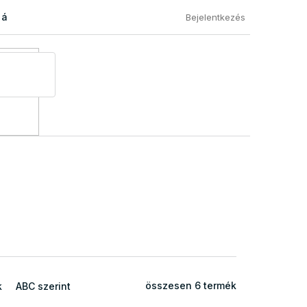
 áru visszaküldése
Általános Szerződési Feltételek
Eléged
Bejelentkezés
összesen
6
termék
k
ABC szerint