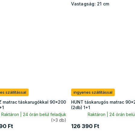
Vastagság:
21 cm
es szállítással
ingyenes szállítással
 matrac táskarugókkal 90x200
HUNT táskarugós matrac 90x
+1
(2db) 1+1
Raktáron | 24 órán belül feladjuk
Raktáron | 24 órán belül
(>3 db)
90 Ft
126 390 Ft