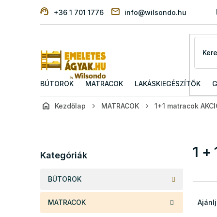
Ugrás
+36 1 701 1776
info@wilsondo.hu
a
fő
tartalomhoz
BÚTOROK
MATRACOK
LAKÁSKIEGÉSZÍTŐK
G
Kezdőlap
MATRACOK
1+1 matracok AKC
O
l
d
Kategóriák
1 +
a
Kategóriák
átugrása
l
s
BÚTOROK
ó
T
p
e
MATRACOK
Ajánl
a
r
n