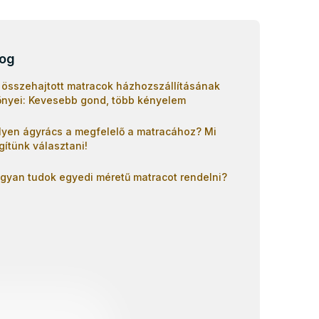
log
 összehajtott matracok házhozszállításának
őnyei: Kevesebb gond, több kényelem
lyen ágyrács a megfelelő a matracához? Mi
gítünk választani!
gyan tudok egyedi méretű matracot rendelni?