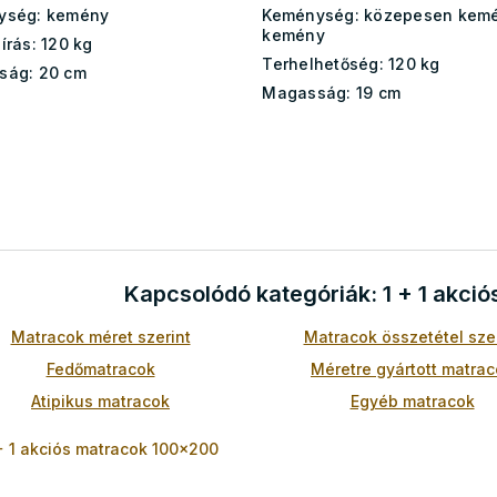
ység:
kemény
Keménység:
közepesen kemé
kemény
írás:
120 kg
Terhelhetőség:
120 kg
ság:
20 cm
Magasság:
19 cm
L
i
s
t
a
Kapcsolódó kategóriák: 1 + 1 akci
i
r
Matracok méret szerint
Matracok összetétel szer
á
n
Fedőmatracok
Méretre gyártott matra
y
í
Atipikus matracok
Egyéb matracok
t
á
+ 1 akciós matracok 100x200
s
e