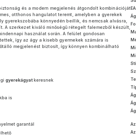
Sú
EA
biztonság és a modern megjelenés átgondolt kombinációját
lemes, otthonos hangulatot teremt, amelyben a gyerekek
Ág
y gyerekszobába könnyedén beillik, és nemcsak alvásra,
Fo
t. A szerkezet kiváló minőségű rétegelt falemezből készült,
Ma
mindennapi használat során. A felület gondosan
Mé
tettek, így az ágy a kisebb gyermekek számára is
időtálló megjelenést biztosít, így könnyen kombinálható
Mi
Mi
St
Sz
Te
égi
gyerekágyat
keresnek
Tí
Ág
kba is
Ág
Ág
Az
yelmet garantál
Az
elhető