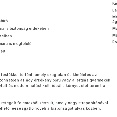
Ki
Lá
M
abíró
ág
Ma
mális biztonság érdekében
Ma
itelben
Pó
mára is megfelelő
ért
festékkel történt, amely szagtalan és kíméletes az
zönhetően az ágy érzékeny bőrű vagy allergiás gyermekek
sztult és modern hatást kelt, ideális környezetet teremt a
 rétegelt falemezből készült, amely nagy strapabírásával
vehető
leesésgátló
növeli a biztonságot alvás közben.