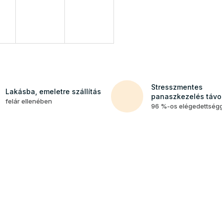
Stresszmentes
Lakásba, emeletre szállítás
panaszkezelés távol
felár ellenében
96 %-os elégedettség