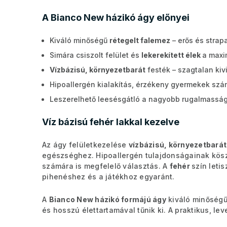
A Bianco New házikó ágy előnyei
Kiváló minőségű
rétegelt falemez
– erős és strap
Simára csiszolt felület és
lekerekített élek
a maxi
Vízbázisú, környezetbarát
festék – szagtalan kiv
Hipoallergén kialakítás, érzékeny gyermekek szá
Leszerelhető leesésgátló a nagyobb rugalmasság
Víz bázisú fehér lakkal kezelve
Az ágy felületkezelése
vízbázisú, környezetbarát
egészséghez. Hipoallergén tulajdonságainak kös
számára is megfelelő választás. A
fehér
szín leti
pihenéshez és a játékhoz egyaránt.
A
Bianco New házikó formájú ágy
kiváló minőségű
és hosszú élettartamával tűnik ki. A praktikus, le