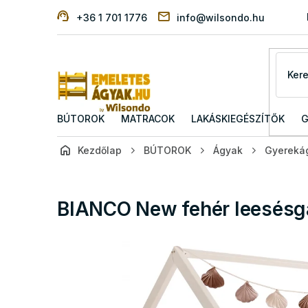
Ugrás
+36 1 701 1776
info@wilsondo.hu
a
fő
tartalomhoz
BÚTOROK
MATRACOK
LAKÁSKIEGÉSZÍTŐK
G
Kezdőlap
BÚTOROK
Ágyak
Gyereká
BIANCO New fehér leesésg