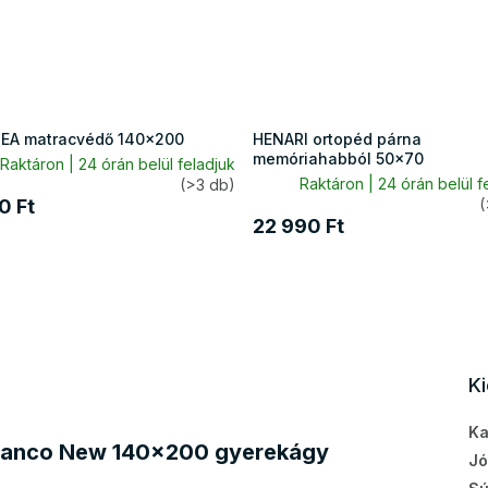
A matracvédő 140x200
HENARI ortopéd párna
memóriahabból 50x70
Raktáron | 24 órán belül feladjuk
Raktáron | 24 órán belül f
(>3 db)
0 Ft
(
22 990 Ft
K
Ka
 Bianco New 140x200 gyerekágy
Jó