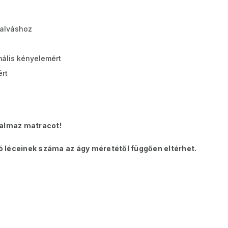
alváshoz
ális kényelemért
rt
talmaz matracot!
ló léceinek száma az ágy méretétől függően eltérhet.