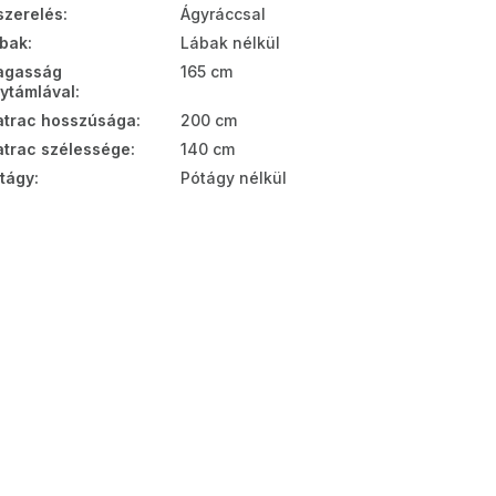
szerelés
:
Ágyráccsal
bak
:
Lábak nélkül
agasság
165 cm
ytámlával
:
trac hosszúsága
:
200 cm
trac szélessége
:
140 cm
tágy
:
Pótágy nélkül