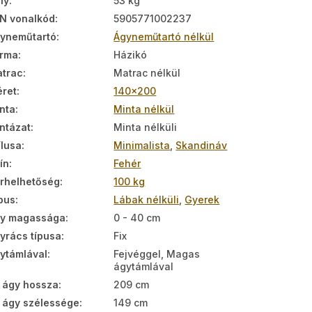
ly
:
53 kg
N vonalkód
:
5905771002237
yneműtartó
:
Ágyneműtartó nélkül
rma
:
Házikó
trac
:
Matrac nélkül
ret
:
140x200
nta
:
Minta nélkül
ntázat
:
Minta nélküli
ílusa
:
Minimalista
,
Skandináv
ín
:
Fehér
rhelhetőség
:
100 kg
pus
:
Lábak nélküli
,
Gyerek
y magassága
:
0 - 40 cm
yrács típusa
:
Fix
ytámlával
:
Fejvéggel, Magas
ágytámlával
 ágy hossza
:
209 cm
 ágy szélessége
:
149 cm