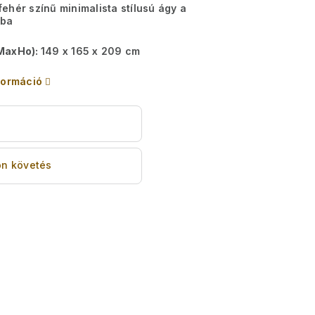
ehér színű minimalista stílusú ágy a
ába
MaxHo):
149 x 165 x 209 cm
formáció
s
n követés