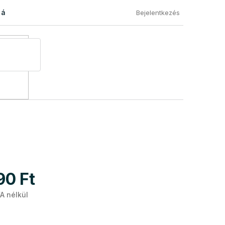
 áru visszaküldése
Általános Szerződési Feltételek
Eléged
Bejelentkezés
90 Ft
A nélkül
Egységár: