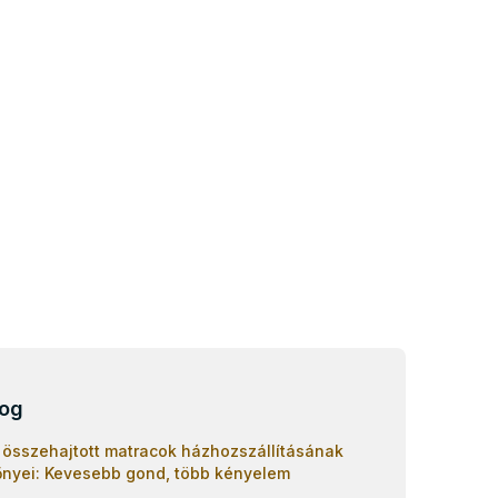
log
 összehajtott matracok házhozszállításának
őnyei: Kevesebb gond, több kényelem