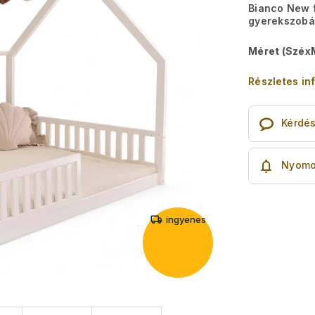
Bianco New f
gyerekszob
Méret (Széx
Részletes in
Kérdé
Nyomo
ingyenes