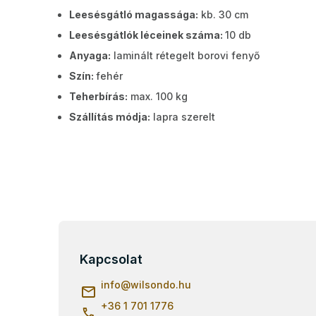
Leesésgátló magassága:
kb. 30 cm
Leesésgátlók léceinek száma:
10 db
Anyaga:
laminált rétegelt borovi fenyő
Szín:
fehér
Teherbírás:
max. 100 kg
Szállítás módja:
lapra szerelt
L
á
b
Kapcsolat
l
info
@
wilsondo.hu
é
c
+36 1 701 1776