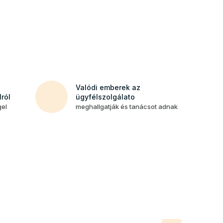
Valódi emberek az
ról
ügyfélszolgálato
gel
meghallgatják és tanácsot adnak