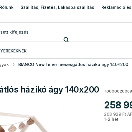
Rólunk
Szállítás, Fizetés, Lakásba szállítás
Reklamáció és
YEREKEKNEK
gyak
BIANCO New fehér leesésgátlós házikó ágy 140x200
átlós házikó ágy 140x200
10000020068
258 9
203 929 Ft ÁF
1-2 hét