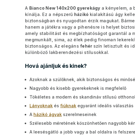
A
Bianco New 140x200 gyerekágy
a kényelem, a 
kínálja. Ez a népszerű
házikó
kialakítású ágy kel
biztonságban és nyugodtan érzik magukat. Bármel
hanem a játékra vagy a pihenésre is helyet biztosí
amely stabilitást és megbízhatóságot garantál a 
megmunkált, sima, az élek pedig finoman lekerekí
biztonságos. Az elegáns
fehér
szín letisztult és 
különböző lakberendezési stílusokkal.
Hová ajánljuk és kinek?
Azoknak a szülőknek, akik biztonságos és minős
Nagyobb és kisebb gyerekeknek is megfelelő
Tökéletes a modern és skandináv stílusú otthono
Lányoknak
és
fiúknak
egyaránt ideális választás
A
házikó ágyak
szerelmeseinek
Szélesebb méretének köszönhetően nagyobb kén
A leesésgátló a jobb vagy a bal oldalra is felszer