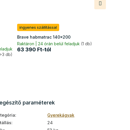
Következő
termék
ingyenes szállítással
Brave habmatrac 140x200
Raktáron | 24 órán belül feladjuk
(1 db)
eladjuk
63 390 Ft-tól
>3 db)
iegészítő paraméterek
tegória
:
Gyerekágyak
tállás
:
24