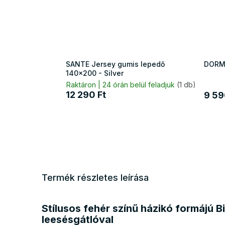
SANTE Jersey gumis lepedő
DORME
140x200 - Silver
Raktáron | 24 órán belül feladjuk
(1 db)
12 290 Ft
9 59
Termék részletes leírása
Stílusos fehér színű házikó formájú
leesésgátlóval