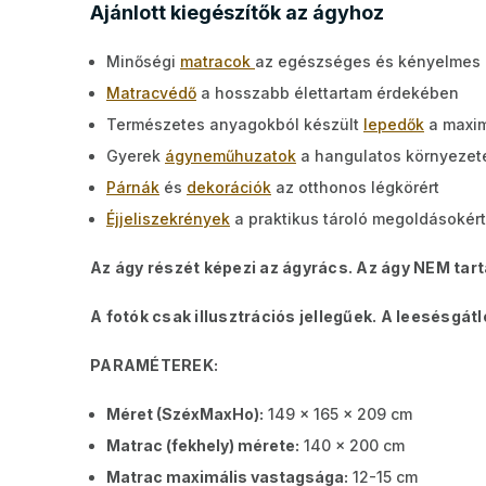
Ajánlott kiegészítők az ágyhoz
Minőségi
matracok
az egészséges és kényelmes 
Matracvédő
a hosszabb élettartam érdekében
Természetes anyagokból készült
lepedők
a maxim
Gyerek
ágyneműhuzatok
a hangulatos környezeté
Párnák
és
dekorációk
az otthonos légkörért
Éjjeliszekrények
a praktikus tároló megoldásokért
Az ágy részét képezi az ágyrács. Az ágy NEM tar
A fotók csak illusztrációs jellegűek. A leesésgát
PARAMÉTEREK:
Méret (SzéxMaxHo):
149 x 165 x 209 cm
Matrac (fekhely) mérete:
140 x 200 cm
Matrac maximális vastagsága:
12-15 cm