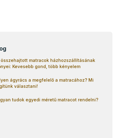
log
 összehajtott matracok házhozszállításának
őnyei: Kevesebb gond, több kényelem
lyen ágyrács a megfelelő a matracához? Mi
gítünk választani!
gyan tudok egyedi méretű matracot rendelni?