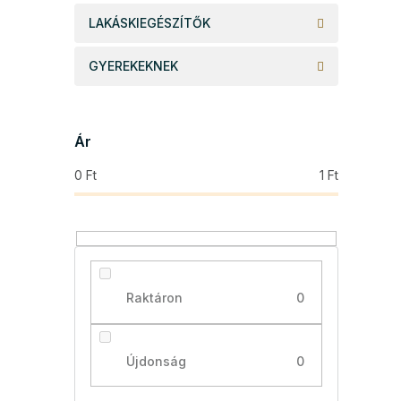
LAKÁSKIEGÉSZÍTŐK
GYEREKEKNEK
Ár
0
Ft
1
Ft
Raktáron
0
Újdonság
0