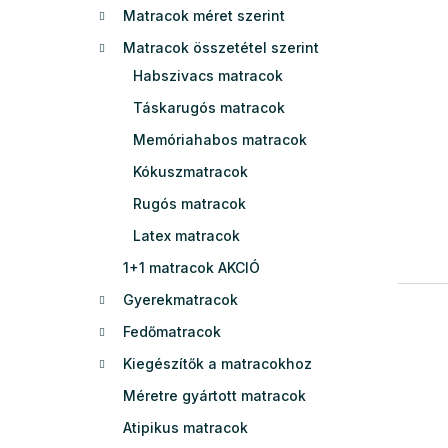
Matracok méret szerint
e
l
Matracok összetétel szerint
Habszivacs matracok
Táskarugós matracok
Memóriahabos matracok
Kókuszmatracok
Rugós matracok
Latex matracok
1+1 matracok AKCIÓ
Gyerekmatracok
Fedőmatracok
Kiegészítők a matracokhoz
Méretre gyártott matracok
Atipikus matracok