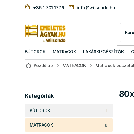
Ugrás
+36 1 701 1776
info@wilsondo.hu
a
fő
tartalomhoz
BÚTOROK
MATRACOK
LAKÁSKIEGÉSZÍTŐK
G
Kezdőlap
MATRACOK
Matracok összetét
O
l
d
Kategóriák
80
a
Kategóriák
átugrása
l
s
BÚTOROK
ó
p
MATRACOK
a
n