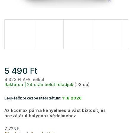
5 490 Ft
4 323 Ft ÁFA nélkül
Eg
Raktáron | 24 órán belül feladjuk
(>3 db)
Legkésőbbi kézbesítési dátum:
11.8.2026
Az Ecomax párna kényelmes alvást biztosít, és
hozzájárul bolygónk védelméhez
7 728 Ft