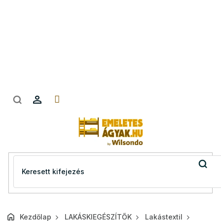
Ugrás
a
fő
tartalomhoz
Kezdőlap
LAKÁSKIEGÉSZÍTŐK
Lakástextil