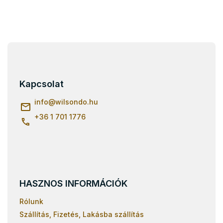
L
á
b
l
Kapcsolat
é
c
info
@
wilsondo.hu
+36 1 701 1776
HASZNOS INFORMÁCIÓK
Rólunk
Szállítás, Fizetés, Lakásba szállítás