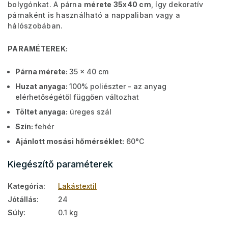
bolygónkat. A párna
mérete 35x40 cm
, így dekoratív
párnaként is használható a nappaliban vagy a
hálószobában.
PARAMÉTEREK:
Párna mérete:
35 x 40 cm
Huzat anyaga:
100% poliészter - az anyag
elérhetőségétől függően változhat
Töltet anyaga:
üreges szál
Szín:
fehér
Ajánlott mosási hőmérséklet:
60°C
Kiegészítő paraméterek
Kategória
:
Lakástextil
Jótállás
:
24
Súly
:
0.1 kg