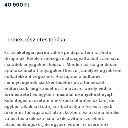
40 990 Ft
Termék részletes leírása
Ez az
ökológiai párna
valódi példája a fenntartható
dizájnnak. Kiváló minőségű matracgyártásból származó
maradék anyagokból készült. Minden párna gondosan
újrahasznosított anyagokból készül, amelyek egyébként
hulladékként végeznék. Hozzájárul a hulladék
mennyiségének csökkentéséhez és a természeti
erőforrások megőrzéséhez. Innováció, amely
védi a
természetet
és egyben
maximális kényelmet nyújt
.
Különleges összetételének köszönhetően szilárd, de
egyben alkalmazkodó, ami biztosítja a fej és a nyak
tökéletes támogatását alvás közben. Ez a párna ideális
választás azok számára, akik javítani szeretnék
alvásminőségüket, de egyben védeni is szeretnék