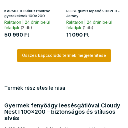
KARMEL 10 Kókuszmatrac
REESE gumis lepedő 90x200 -
gyerekeknek 100x200
Jersey
Raktáron | 24 órán belül
Raktáron | 24 órán belül
feladjuk
(2 db)
feladjuk
(1 db)
50 990 Ft
11 090 Ft
Összes kapcsolódó termék megjelenítése
Termék részletes leírása
Gyermek fenyőágy leesésgátlóval Cloudy
Nest I 100x200 – biztonságos és stílusos
alvás