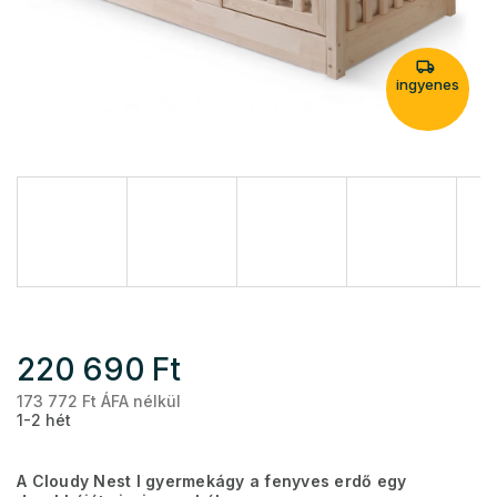
ingyenes
220 690 Ft
173 772 Ft ÁFA nélkül
Eg
1-2 hét
A Cloudy Nest I gyermekágy a fenyves erdő egy