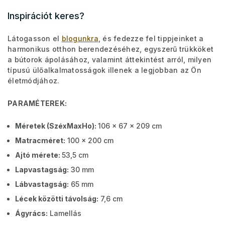
Inspirációt keres?
Látogasson el
blogunkra
, és fedezze fel tippjeinket a
harmonikus otthon berendezéséhez, egyszerű trükköket
a bútorok ápolásához, valamint áttekintést arról, milyen
típusú ülőalkalmatosságok illenek a legjobban az Ön
életmódjához.
PARAMÉTEREK:
Méretek (SzéxMaxHo):
106 x 67 x 209 cm
Matracméret:
100 x 200 cm
Ajtó mérete:
53,5 cm
Lapvastagság:
30 mm
Lábvastagság:
65 mm
Lécek közötti távolság:
7,6 cm
Ágyrács:
Lamellás