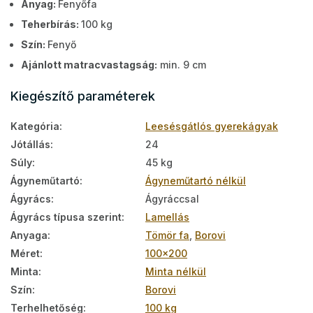
Anyag:
Fenyőfa
Teherbírás:
100 kg
Szín:
Fenyő
Ajánlott matracvastagság:
min. 9 cm
Kiegészítő paraméterek
Kategória
:
Leesésgátlós gyerekágyak
Jótállás
:
24
Súly
:
45 kg
Ágyneműtartó
:
Ágyneműtartó nélkül
Ágyrács
:
Ágyráccsal
Ágyrács típusa szerint
:
Lamellás
Anyaga
:
Tömör fa
,
Borovi
Méret
:
100x200
Minta
:
Minta nélkül
Szín
:
Borovi
Terhelhetőség
:
100 kg