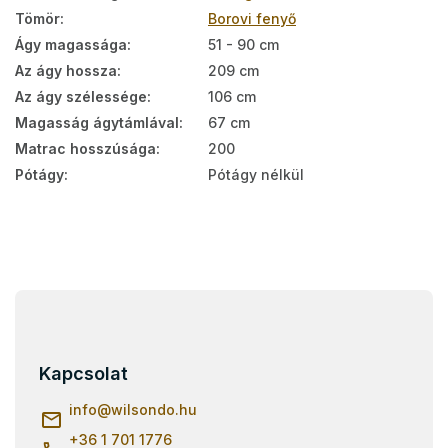
Tömör
:
Borovi fenyő
Ágy magassága
:
51 - 90 cm
Az ágy hossza
:
209 cm
Az ágy szélessége
:
106 cm
Magasság ágytámlával
:
67 cm
Matrac hosszúsága
:
200
Pótágy
:
Pótágy nélkül
L
á
b
l
Kapcsolat
é
c
info
@
wilsondo.hu
+36 1 701 1776