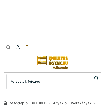
Ugrás
a
fő
tartalomhoz
Kezdőlap
BÚTOROK
Ágyak
Gyerekágyak