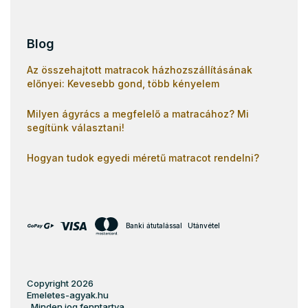
Blog
Az összehajtott matracok házhozszállításának
előnyei: Kevesebb gond, több kényelem
Milyen ágyrács a megfelelő a matracához? Mi
segítünk választani!
Hogyan tudok egyedi méretű matracot rendelni?
Banki átutalással
Utánvétel
Copyright 2026
Emeletes-agyak.hu
. Minden jog fenntartva.