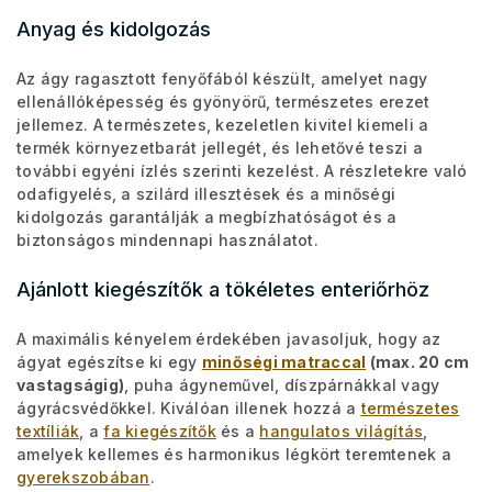
Anyag és kidolgozás
Az ágy ragasztott fenyőfából készült, amelyet nagy
ellenállóképesség és gyönyörű, természetes erezet
jellemez. A természetes, kezeletlen kivitel kiemeli a
termék környezetbarát jellegét, és lehetővé teszi a
további egyéni ízlés szerinti kezelést. A részletekre való
odafigyelés, a szilárd illesztések és a minőségi
kidolgozás garantálják a megbízhatóságot és a
biztonságos mindennapi használatot.
Ajánlott kiegészítők a tökéletes enteriőrhöz
A maximális kényelem érdekében javasoljuk, hogy az
ágyat egészítse ki egy
minőségi matraccal
(max. 20 cm
vastagságig)
, puha ágyneművel, díszpárnákkal vagy
ágyrácsvédőkkel. Kiválóan illenek hozzá a
természetes
textíliák
, a
fa kiegészítők
és a
hangulatos világítás
,
amelyek kellemes és harmonikus légkört teremtenek a
gyerekszobában
.