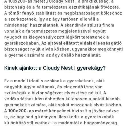
A 100x200-as méretű Cloudy Nest I a praktikusság, a
biztonság és a fa természetes esztétikájának ötvözete.
A
tömör fenyő
stabilitást és megbízhatóságot kölcsönöz
a szerkezetnek, így az ágy tartósan ellenáll a
mindennapi használatnak. A skandináv stílusú finom
vonalak a fa természetes megjelenésével együtt
nyugodt és kiegyensúlyozott légkört teremtenek a
gyerekszobában. Az
ajtóval ellátott oldalsó leesésgátló
biztonságot nyújt alvás közben, ugyanakkor megkönnyíti
a gyermek számára az ágy önálló használatát.
Kinek ajánlott a Cloudy Nest I gyerekágy?
Ez a modell ideális azoknak a gyerekeknek, akik
nagyobb ágyra váltanak, és elegendő térre van
szükségük a biztonságérzet elvesztése nélkül. A
védőkorlátnak köszönhetően különösen ajánlott kisebb
gyermekek számára, akik sokat mozognak alvás közben.
A
100x200-as méret
kényelmet biztosít a jövőre nézve
is, az ágy pedig könnyen illeszkedik a gyerekszobák
különböző stílusaihoz – a moderntől a hagyományosig.