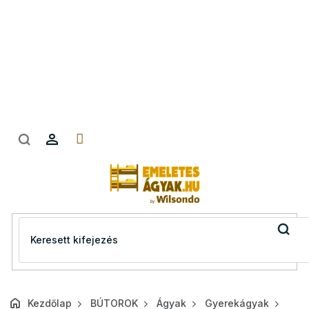
Ugrás
a
fő
tartalomhoz
Kezdőlap
BÚTOROK
Ágyak
Gyerekágyak