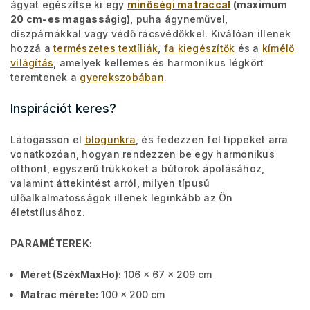
ágyat egészítse ki egy
minőségi matraccal
(maximum
20 cm-es magasságig)
, puha ágyneművel,
díszpárnákkal vagy védő rácsvédőkkel. Kiválóan illenek
hozzá a
természetes textíliák
,
fa kiegészítők
és a
kímélő
világítás
, amelyek kellemes és harmonikus légkört
teremtenek a
gyerekszobában
.
Inspirációt keres?
Látogasson el
blogunkra
, és fedezzen fel tippeket arra
vonatkozóan, hogyan rendezzen be egy harmonikus
otthont, egyszerű trükköket a bútorok ápolásához,
valamint áttekintést arról, milyen típusú
ülőalkalmatosságok illenek leginkább az Ön
életstílusához.
PARAMÉTEREK:
Méret (SzéxMaxHo):
106 x 67 x 209 cm
Matrac mérete:
100 x 200 cm