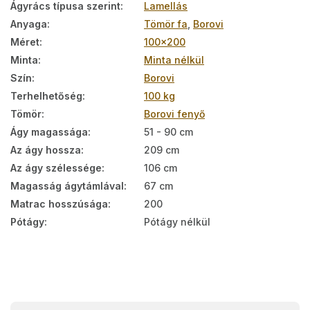
Ágyrács típusa szerint
:
Lamellás
Anyaga
:
Tömör fa
,
Borovi
Méret
:
100x200
Minta
:
Minta nélkül
Szín
:
Borovi
Terhelhetőség
:
100 kg
Tömör
:
Borovi fenyő
Ágy magassága
:
51 - 90 cm
Az ágy hossza
:
209 cm
Az ágy szélessége
:
106 cm
Magasság ágytámlával
:
67 cm
Matrac hosszúsága
:
200
Pótágy
:
Pótágy nélkül
L