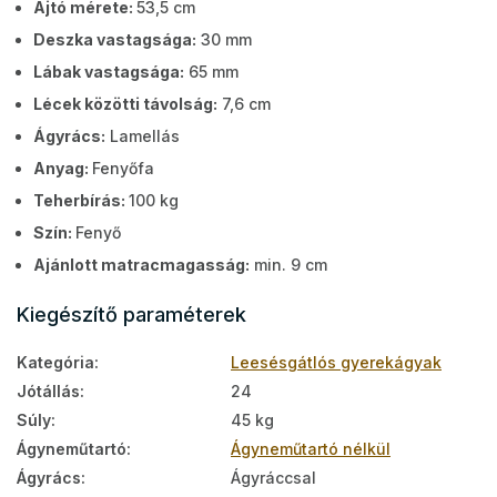
Ajtó mérete:
53,5 cm
Deszka vastagsága:
30 mm
Lábak vastagsága:
65 mm
Lécek közötti távolság:
7,6 cm
Ágyrács:
Lamellás
Anyag:
Fenyőfa
Teherbírás:
100 kg
Szín:
Fenyő
Ajánlott matracmagasság:
min. 9 cm
Kiegészítő paraméterek
Kategória
:
Leesésgátlós gyerekágyak
Jótállás
:
24
Súly
:
45 kg
Ágyneműtartó
:
Ágyneműtartó nélkül
Ágyrács
:
Ágyráccsal