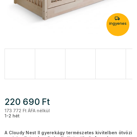
ingyenes
220 690 Ft
173 772 Ft ÁFA nélkül
Eg
1-2 hét
A Cloudy Nest II gyerekágy természetes kivitelben ötvözi