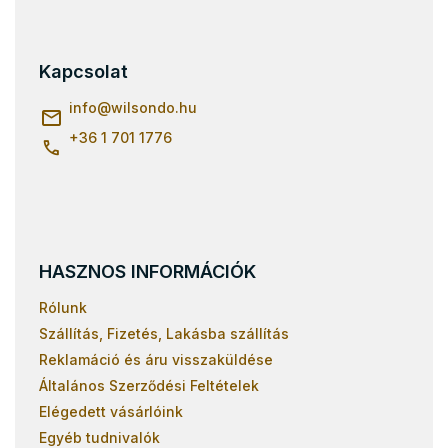
á
b
l
Kapcsolat
é
c
info
@
wilsondo.hu
+36 1 701 1776
HASZNOS INFORMÁCIÓK
Rólunk
Szállítás, Fizetés, Lakásba szállítás
Reklamáció és áru visszaküldése
Általános Szerződési Feltételek
Elégedett vásárlóink
Egyéb tudnivalók