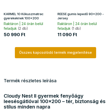
KARMEL 10 Kókuszmatrac
REESE gumis lepedő 90x200 -
gyerekeknek 100x200
Jersey
Raktáron | 24 órán belül
Raktáron | 24 órán belül
feladjuk
(2 db)
feladjuk
(1 db)
50 990 Ft
11 090 Ft
Összes kapcsolódó termék megjelenítése
Termék részletes leírása
Cloudy Nest II gyermek fenyőágy
leesésgátlóval 100x200 – tér, biztonság és
stílus minden napra