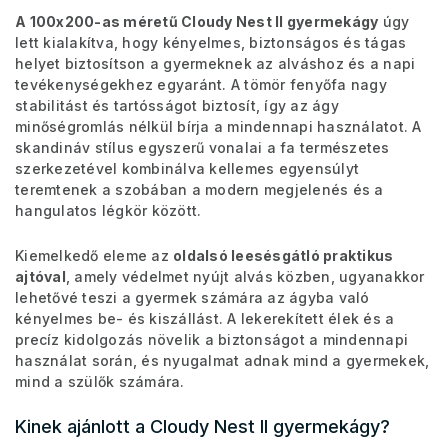
A 100x200-as méretű Cloudy Nest II gyermekágy
úgy
lett kialakítva, hogy kényelmes, biztonságos és tágas
helyet biztosítson a gyermeknek az alváshoz és a napi
tevékenységekhez egyaránt. A tömör fenyőfa nagy
stabilitást és tartósságot biztosít, így az ágy
minőségromlás nélkül bírja a mindennapi használatot. A
skandináv stílus egyszerű vonalai a fa természetes
szerkezetével kombinálva kellemes egyensúlyt
teremtenek a szobában a modern megjelenés és a
hangulatos légkör között.
Kiemelkedő eleme az
oldalsó leesésgátló praktikus
ajtóval
, amely védelmet nyújt alvás közben, ugyanakkor
lehetővé teszi a gyermek számára az ágyba való
kényelmes be- és kiszállást. A lekerekített élek és a
precíz kidolgozás növelik a biztonságot a mindennapi
használat során, és nyugalmat adnak mind a gyermekek,
mind a szülők számára.
Kinek ajánlott a Cloudy Nest II gyermekágy?