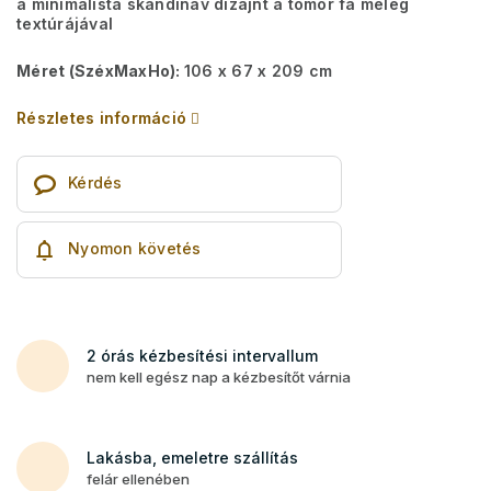
a minimalista skandináv dizájnt a tömör fa meleg
textúrájával
Méret (SzéxMaxHo):
106 x 67 x 209 cm
Részletes információ
Kérdés
Nyomon követés
2 órás kézbesítési intervallum
nem kell egész nap a kézbesítőt várnia
Lakásba, emeletre szállítás
felár ellenében