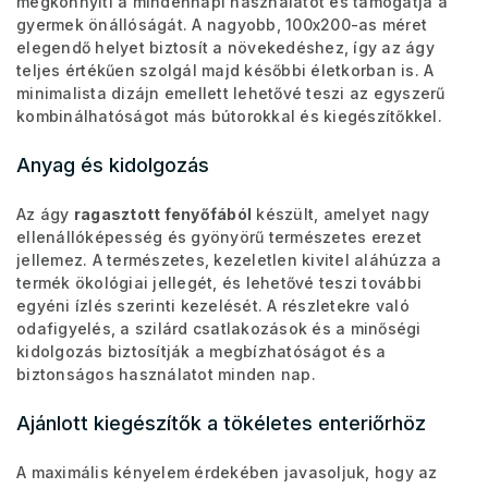
megkönnyíti a mindennapi használatot és támogatja a
gyermek önállóságát. A nagyobb, 100x200-as méret
elegendő helyet biztosít a növekedéshez, így az ágy
teljes értékűen szolgál majd későbbi életkorban is. A
minimalista dizájn emellett lehetővé teszi az egyszerű
kombinálhatóságot más bútorokkal és kiegészítőkkel.
Anyag és kidolgozás
Az ágy
ragasztott fenyőfából
készült, amelyet nagy
ellenállóképesség és gyönyörű természetes erezet
jellemez. A természetes, kezeletlen kivitel aláhúzza a
termék ökológiai jellegét, és lehetővé teszi további
egyéni ízlés szerinti kezelését. A részletekre való
odafigyelés, a szilárd csatlakozások és a minőségi
kidolgozás biztosítják a megbízhatóságot és a
biztonságos használatot minden nap.
Ajánlott kiegészítők a tökéletes enteriőrhöz
A maximális kényelem érdekében javasoljuk, hogy az