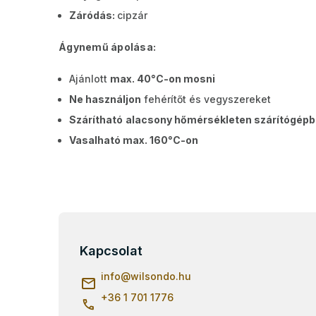
Záródás:
cipzár
Ágynemű ápolása:
Ajánlott
max. 40°C-on mosni
Ne használjon
fehérítőt és vegyszereket
Szárítható
alacsony hőmérsékleten szárítógép
Vasalható max. 160°C-on
L
á
b
Kapcsolat
l
info
@
wilsondo.hu
é
c
+36 1 701 1776