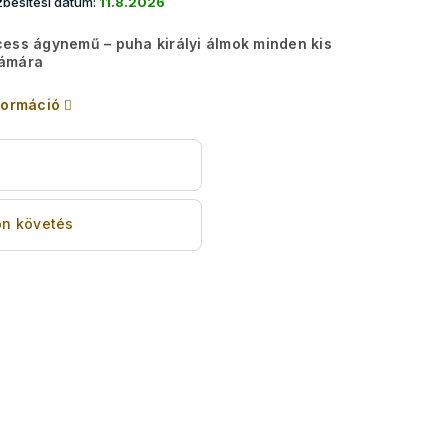
besítési dátum:
11.8.2026
ess ágynemű – puha királyi álmok minden kis
ámára
formáció
s
n követés