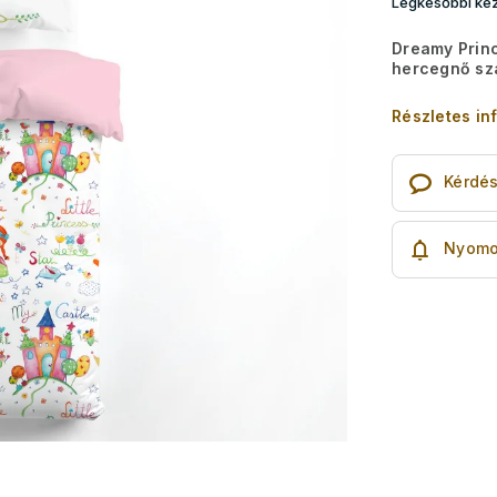
Legkésőbbi kéz
Dreamy Princ
hercegnő sz
Részletes in
Kérdé
Nyomo