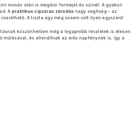
öri mosás után is megőrzi formáját és színét. A gyakori
rad. A
praktikus cipzáras záródás
nagy segítség – az
serélhető. A tiszta ágy még sosem volt ilyen egyszerű!
tatásnak köszönhetően még a legapróbb részletek is élesen
dő múlásával, és ellenállnak az erős napfénynek is, így a