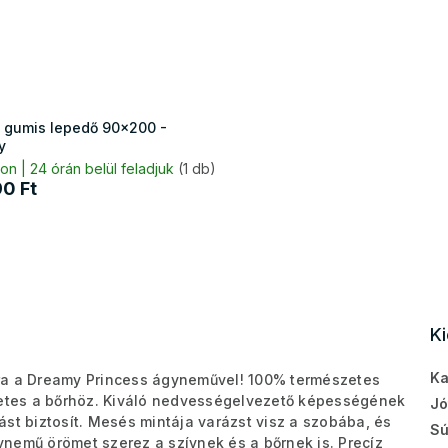
 gumis lepedő 90x200 -
y
on | 24 órán belül feladjuk
(1 db)
90 Ft
K
Ka
ra a Dreamy Princess ágyneművel! 100% természetes
életes a bőrhöz. Kiváló nedvességelvezető képességének
Jó
st biztosít. Mesés mintája varázst visz a szobába, és
Sú
gynemű örömet szerez a szívnek és a bőrnek is. Precíz