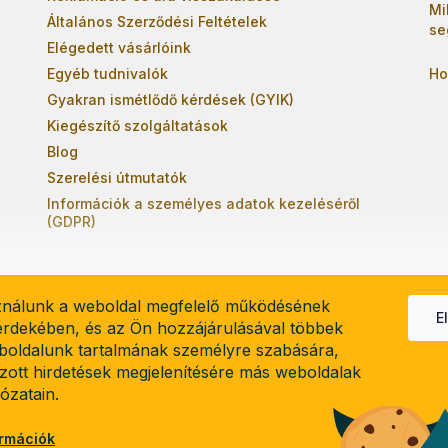
Mi
Általános Szerződési Feltételek
se
Elégedett vásárlóink
Egyéb tudnivalók
Ho
Gyakran ismétlődő kérdések (GYIK)
Kiegészítő szolgáltatások
Blog
Szerelési útmutatók
Információk a személyes adatok kezeléséről
(GDPR)
ználunk a weboldal megfelelő működésének
E
 érdekében, és az Ön hozzájárulásával többek
boldalunk tartalmának személyre szabására,
el
lzott hirdetések megjelenítésére más weboldalak
lózatain.
ormációk