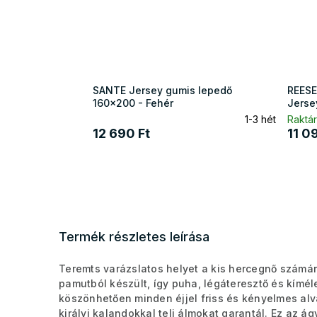
SANTE Jersey gumis lepedő
REESE
160x200 - Fehér
Jerse
1-3 hét
Raktár
12 690 Ft
11 0
Termék részletes leírása
Teremts varázslatos helyet a kis hercegnő számá
pamutból készült, így puha, légáteresztő és kím
köszönhetően minden éjjel friss és kényelmes alvá
királyi kalandokkal teli álmokat garantál. Ez az á