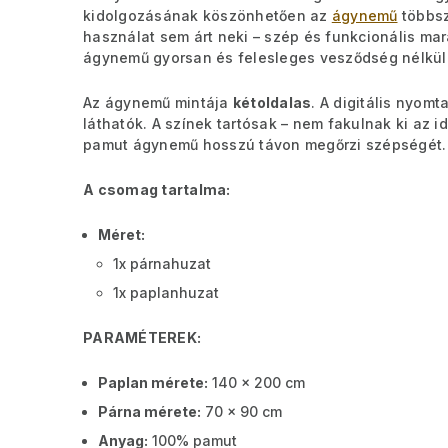
kidolgozásának köszönhetően az
ágynemű
többsz
használat sem árt neki – szép és funkcionális ma
ágynemű gyorsan és felesleges vesződség nélkül c
Az ágynemű mintája
kétoldalas
. A digitális nyom
láthatók. A színek tartósak – nem fakulnak ki az i
pamut ágynemű hosszú távon megőrzi szépségét.
A csomag tartalma:
Méret:
1x párnahuzat
1x paplanhuzat
PARAMÉTEREK:
Paplan mérete:
140 x 200 cm
Párna mérete:
70 x 90 cm
Anyag:
100% pamut