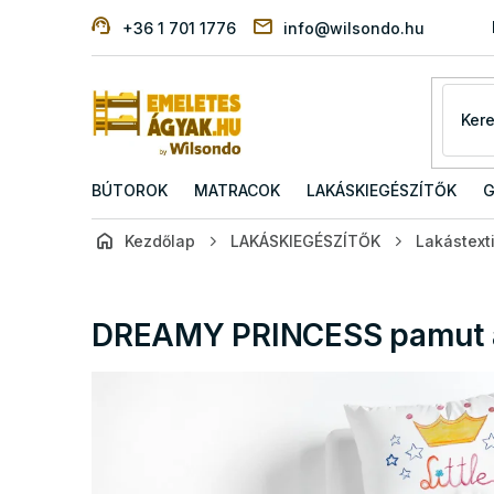
Ugrás
+36 1 701 1776
info@wilsondo.hu
a
fő
tartalomhoz
BÚTOROK
MATRACOK
LAKÁSKIEGÉSZÍTŐK
G
Kezdőlap
LAKÁSKIEGÉSZÍTŐK
Lakástexti
DREAMY PRINCESS pamut 