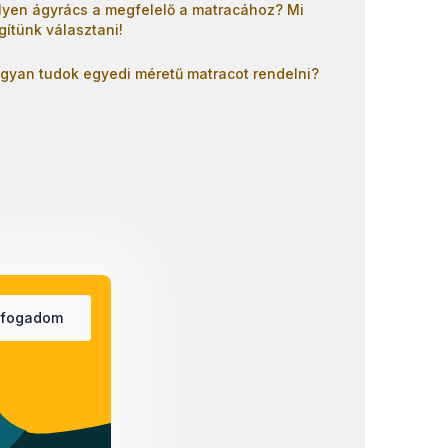
lyen ágyrács a megfelelő a matracához? Mi
gítünk választani!
gyan tudok egyedi méretű matracot rendelni?
lfogadom