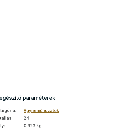
iegészítő paraméterek
tegória
:
Ágyneműhuzatok
tállás
:
24
ly
:
0.923 kg