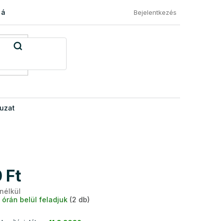
 áru visszaküldése
Általános Szerződési Feltételek
Eléged
Bejelentkezés
uzat
 Ft
 nélkül
Egységár:
 órán belül feladjuk
(2 db)