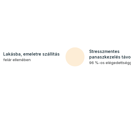
Stresszmentes
Lakásba, emeletre szállítás
panaszkezelés távol
felár ellenében
96 %-os elégedettség