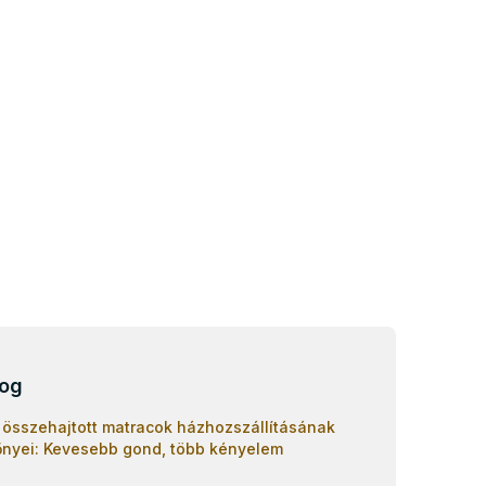
log
 összehajtott matracok házhozszállításának
őnyei: Kevesebb gond, több kényelem