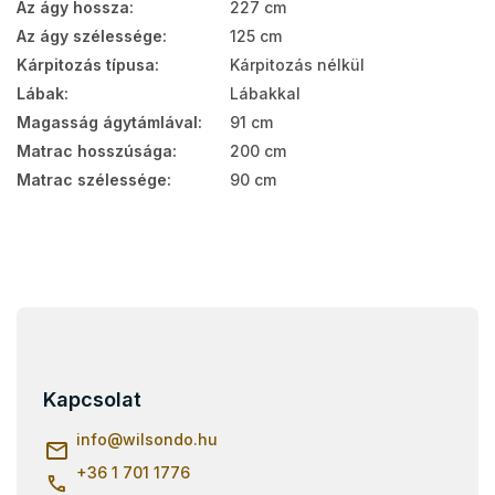
Az ágy hossza
:
227 cm
Az ágy szélessége
:
125 cm
Kárpitozás típusa
:
Kárpitozás nélkül
Lábak
:
Lábakkal
Magasság ágytámlával
:
91 cm
Matrac hosszúsága
:
200 cm
Matrac szélessége
:
90 cm
L
á
b
l
Kapcsolat
é
c
info
@
wilsondo.hu
+36 1 701 1776