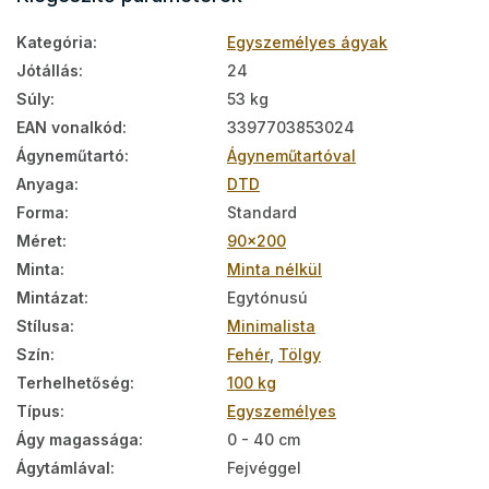
Kategória
:
Egyszemélyes ágyak
Jótállás
:
24
Súly
:
53 kg
EAN vonalkód
:
3397703853024
Ágyneműtartó
:
Ágyneműtartóval
Anyaga
:
DTD
Forma
:
Standard
Méret
:
90x200
Minta
:
Minta nélkül
Mintázat
:
Egytónusú
Stílusa
:
Minimalista
Szín
:
Fehér
,
Tölgy
Terhelhetőség
:
100 kg
Típus
:
Egyszemélyes
Ágy magassága
:
0 - 40 cm
Ágytámlával
:
Fejvéggel