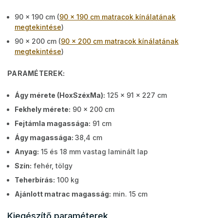
90 x 190 cm (
90 x 190 cm matracok kínálatának
megtekintése
)
90 x 200 cm (
90 x 200 cm matracok kínálatának
megtekintése
)
PARAMÉTEREK:
Ágy mérete (HoxSzéxMa):
125 x 91 x 227 cm
Fekhely mérete:
90 x 200 cm
Fejtámla magassága:
91 cm
Ágy magassága:
38,4 cm
Anyag:
15 és 18 mm vastag laminált lap
Szín:
fehér, tölgy
Teherbírás:
100 kg
Ajánlott matrac magasság:
min. 15 cm
Kiegészítő paraméterek