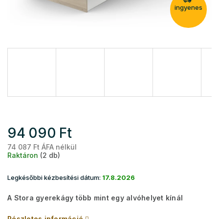
ingyenes
94 090 Ft
74 087 Ft ÁFA nélkül
Eg
Raktáron
(2 db)
Legkésőbbi kézbesítési dátum:
17.8.2026
A Stora gyerekágy több mint egy alvóhelyet kínál
Részletes információ