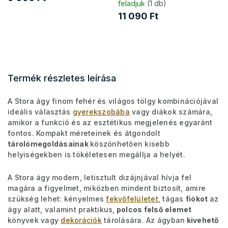
feladjuk
(1 db)
11 090 Ft
Termék részletes leírása
A Stora ágy finom fehér és világos tölgy kombinációjával
ideális választás
gyerekszobába
vagy diákok számára,
amikor a funkció és az esztétikus megjelenés egyaránt
fontos. Kompakt méreteinek és átgondolt
tárolómegoldásainak
köszönhetően kisebb
helyiségekben is tökéletesen megállja a helyét.
A Stora ágy modern, letisztult dizájnjával hívja fel
magára a figyelmet, miközben mindent biztosít, amire
szükség lehet: kényelmes
fekvőfelületet
, tágas
fiókot
az
ágy alatt, valamint praktikus,
polcos felső elemet
könyvek vagy
dekorációk
tárolására. Az ágyban
kivehető