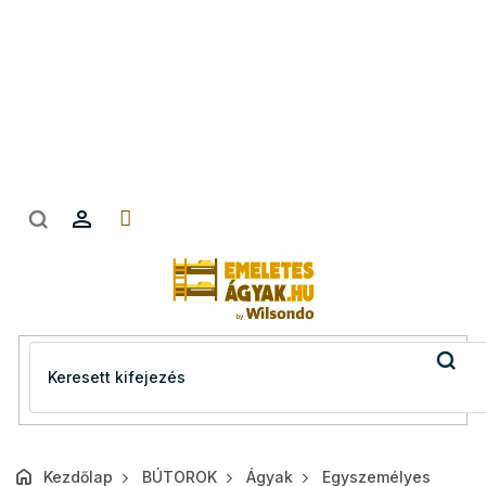
Ugrás
a
fő
tartalomhoz
Kezdőlap
BÚTOROK
Ágyak
Egyszemélyes