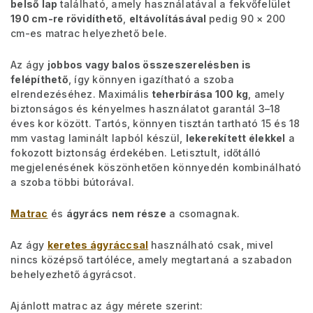
belső lap
található, amely használatával a fekvőfelület
190 cm-re rövidíthető
,
eltávolításával
pedig 90 × 200
cm-es matrac helyezhető bele.
Az ágy
jobbos vagy balos összeszerelésben is
felépíthető
, így könnyen igazítható a szoba
elrendezéséhez. Maximális
teherbírása 100 kg
, amely
biztonságos és kényelmes használatot garantál 3–18
éves kor között. Tartós, könnyen tisztán tartható 15 és 18
mm vastag laminált lapból készül,
lekerekített élekkel
a
fokozott biztonság érdekében. Letisztult, időtálló
megjelenésének köszönhetően könnyedén kombinálható
a szoba többi bútorával.
Matrac
és
ágyrács
nem része
a csomagnak.
Az ágy
keretes ágyráccsal
használható csak, mivel
nincs középső tartóléce, amely megtartaná a szabadon
behelyezhető ágyrácsot.
Ajánlott matrac az ágy mérete szerint: