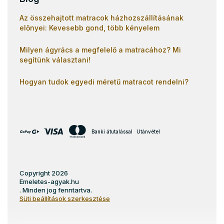
Az összehajtott matracok házhozszállításának
előnyei: Kevesebb gond, több kényelem
Milyen ágyrács a megfelelő a matracához? Mi
segítünk választani!
Hogyan tudok egyedi méretű matracot rendelni?
Banki átutalással
Utánvétel
Copyright 2026
Emeletes-agyak.hu
. Minden jog fenntartva.
Süti beállítások szerkesztése