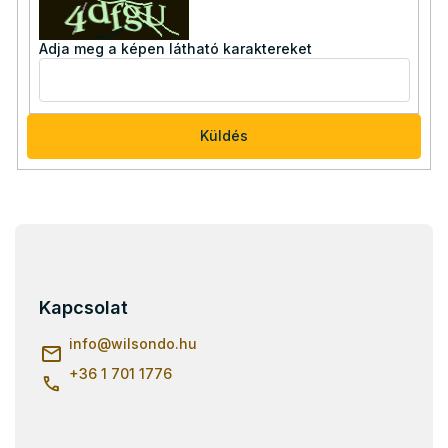
Adja meg a képen látható karaktereket
Küldés
L
á
b
l
Kapcsolat
é
c
info
@
wilsondo.hu
+36 1 701 1776