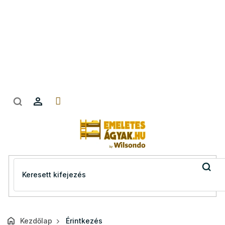
Ugrás
a
fő
tartalomhoz
Kezdőlap
Érintkezés