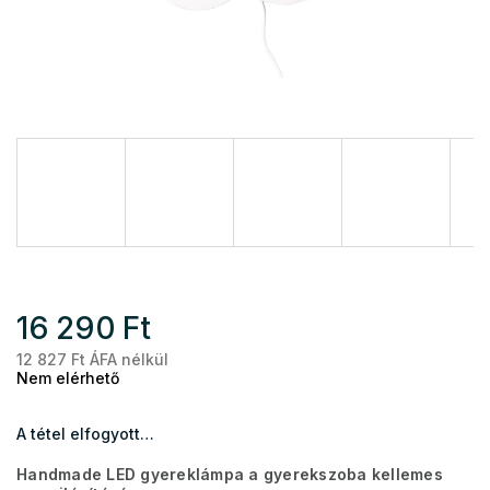
16 290 Ft
12 827 Ft ÁFA nélkül
Eg
Nem elérhető
A tétel elfogyott…
Handmade LED gyereklámpa a gyerekszoba kellemes