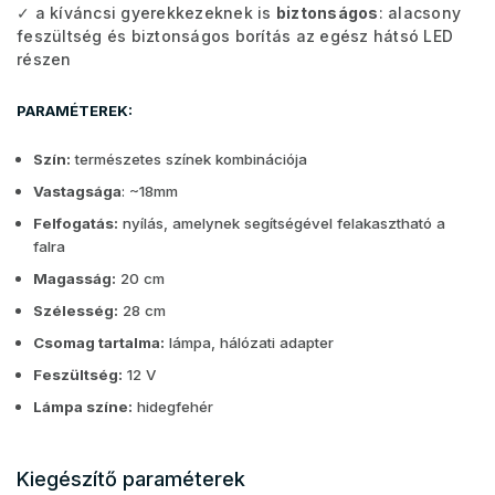
✓ a kíváncsi gyerekkezeknek is
biztonságos
: alacsony
feszültség és biztonságos borítás az egész hátsó LED
részen
PARAMÉTEREK:
Szín:
természetes színek kombinációja
Vastagsága
: ~18mm
Felfogatás:
nyílás, amelynek segítségével felakasztható a
falra
Magasság:
20 cm
Szélesség:
28 cm
Csomag tartalma:
lámpa, hálózati adapter
Feszültség:
12 V
Lámpa színe:
hidegfehér
Kiegészítő paraméterek