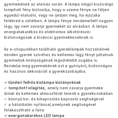
gyermekének az elalvás során. A lámpa mögül kiszivárgó
tompított fény biztosítja, hogy a szeme fénye ne féljen
egyedül elaludni, vagy ne ijedjen meg, ha éjszaka
felébred a sötétben. A lámpa fénye mindemellett nagyon
lágy, így nem zavarja gyermekét az alvásban. A lámpa
energiatakarékos és elektromos alkotórészei
biztonságosak a kíváncsi gyermekkezeknek is.
Az e-shopunkban található gyereklámpák hozzánőlnek
minden gyerek szívéhez és kellemes lágy fényt juttatnak
gyermekük királyságának legsötétebb zugába is.
Rendelje meg gyermekének ezt a gyönyörű, biztonságos
és hasznos dekorációt a gyerekszobájába.
✓ tündéri felhős kislámpa kislányoknak
✓
tompított világítás,
amely nem zavarja gyermeke
álmát és kellemes atmoszférát teremt a gyerekszobában
✓
könnyű be- és kikapcsolás kapcsoló segítségével
✓ a hátoldalán nyílással,
amelynek segítségével
felakasztható a falra
✓ energiatakarékos LED lámpa