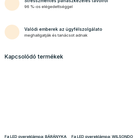
Stresszmentes panaszkezelés távolról
96 %-os elégedettséggel
Valódi emberek az ügyfélszolgálato
meghallgatják és tanácsot adnak
Kapcsolódó termékek
Fa LED gyereklámpa: BÁRÁNYKA
Fa LED gyereklámpa: WILSONDO