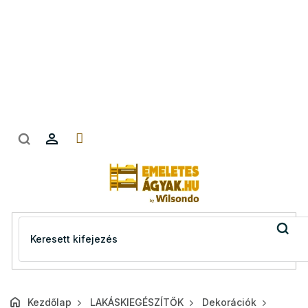
Ugrás
a
fő
tartalomhoz
Kezdőlap
LAKÁSKIEGÉSZÍTŐK
Dekorációk