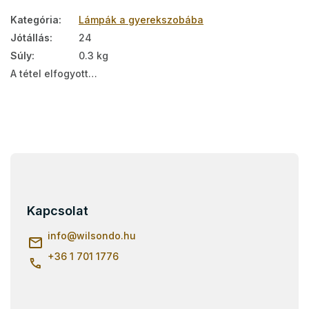
Kategória
:
Lámpák a gyerekszobába
Jótállás
:
24
Súly
:
0.3 kg
A tétel elfogyott…
L
á
b
l
Kapcsolat
é
c
info
@
wilsondo.hu
+36 1 701 1776