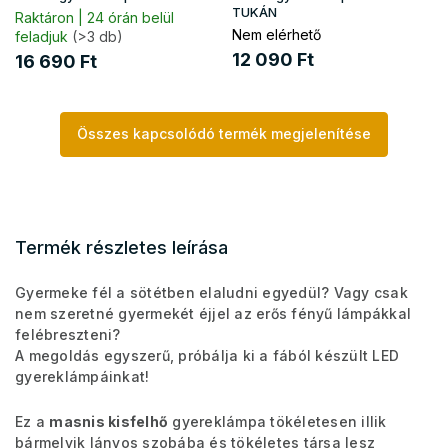
TUKÁN
Raktáron | 24 órán belül
Nem elérhető
feladjuk
(>3 db)
12 090 Ft
16 690 Ft
Összes kapcsolódó termék megjelenítése
Termék részletes leírása
Gyermeke fél a sötétben elaludni egyedül? Vagy csak
nem szeretné gyermekét éjjel az erős fényű lámpákkal
felébreszteni?
A megoldás egyszerű, próbálja ki a fából készült LED
gyereklámpáinkat!
Ez a
masnis kisfelhő
gyereklámpa tökéletesen illik
bármelyik lányos szobába és tökéletes társa lesz