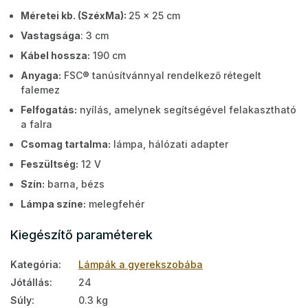
Méretei kb. (SzéxMa):
25 x 25 cm
Vastagsága
: 3 cm
Kábel hossza:
190 cm
Anyaga:
FSC® tanúsítvánnyal rendelkező rétegelt
falemez
Felfogatás:
nyílás, amelynek segítségével felakasztható
a falra
Csomag tartalma:
lámpa, hálózati adapter
Feszültség:
12 V
Szín:
barna, bézs
Lámpa színe:
melegfehér
Kiegészítő paraméterek
Kategória
:
Lámpák a gyerekszobába
Jótállás
:
24
Súly
:
0.3 kg