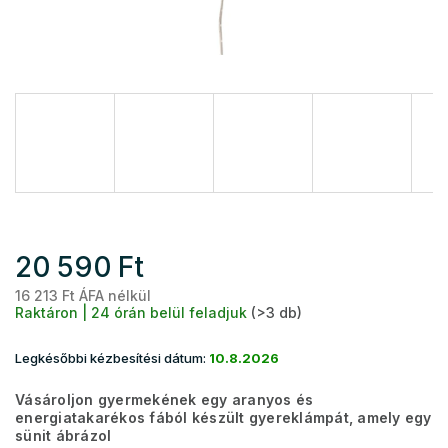
20 590 Ft
16 213 Ft ÁFA nélkül
Eg
Raktáron | 24 órán belül feladjuk
(>3 db)
Legkésőbbi kézbesítési dátum:
10.8.2026
Vásároljon gyermekének egy aranyos és
energiatakarékos fából készült gyereklámpát, amely egy
sünit ábrázol