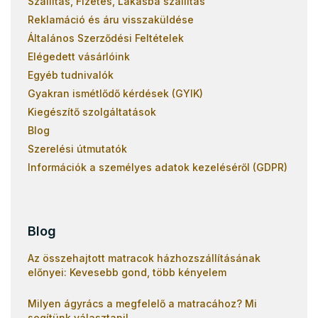
Szállítás, Fizetés, Lakásba szállítás
Reklamáció és áru visszaküldése
Általános Szerződési Feltételek
Elégedett vásárlóink
Egyéb tudnivalók
Gyakran ismétlődő kérdések (GYIK)
Kiegészítő szolgáltatások
Blog
Szerelési útmutatók
Információk a személyes adatok kezeléséről (GDPR)
Blog
Az összehajtott matracok házhozszállításának
előnyei: Kevesebb gond, több kényelem
Milyen ágyrács a megfelelő a matracához? Mi
segítünk választani!