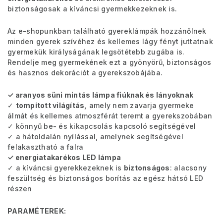
biztonságosak a kíváncsi gyermekkezeknek is.
Az e-shopunkban található gyereklámpák hozzánőlnek
minden gyerek szívéhez és kellemes lágy fényt juttatnak
gyermekük királyságának legsötétebb zugába is.
Rendelje meg gyermekének ezt a gyönyörű, biztonságos
és hasznos dekorációt a gyerekszobájába.
✓ aranyos süni mintás lámpa fiúknak és lányoknak
✓
tompított világítás,
amely nem zavarja gyermeke
álmát és kellemes atmoszférát teremt a gyerekszobában
✓ könnyű be- és kikapcsolás kapcsoló segítségével
✓ a hátoldalán nyílással, amelynek segítségével
felakasztható a falra
✓ energiatakarékos LED lámpa
✓ a kíváncsi gyerekkezeknek is
biztonságos
: alacsony
feszültség és biztonságos borítás az egész hátsó LED
részen
PARAMÉTEREK: