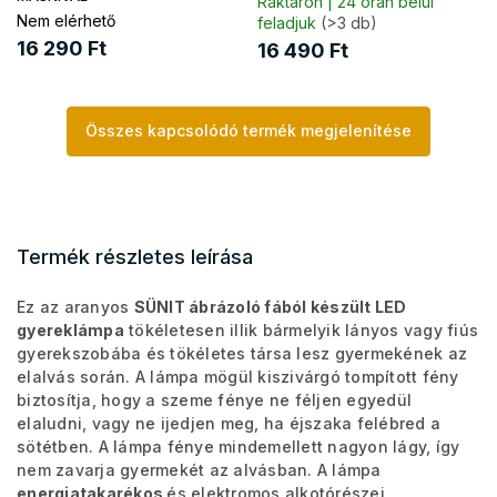
Raktáron | 24 órán belül
Nem elérhető
feladjuk
(>3 db)
16 290 Ft
16 490 Ft
Összes kapcsolódó termék megjelenítése
Termék részletes leírása
Ez az aranyos
SÜNIT ábrázoló fából készült LED
gyereklámpa
tökéletesen illik bármelyik lányos vagy fiús
gyerekszobába és tökéletes társa lesz gyermekének az
elalvás során. A lámpa mögül kiszivárgó tompított fény
biztosítja, hogy a szeme fénye ne féljen egyedül
elaludni, vagy ne ijedjen meg, ha éjszaka felébred a
sötétben. A lámpa fénye mindemellett nagyon lágy, így
nem zavarja gyermekét az alvásban. A lámpa
energiatakarékos
és elektromos alkotórészei