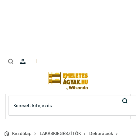
Ugrás
a
fő
tartalomhoz
Kezdőlap
LAKÁSKIEGÉSZÍTŐK
Dekorációk