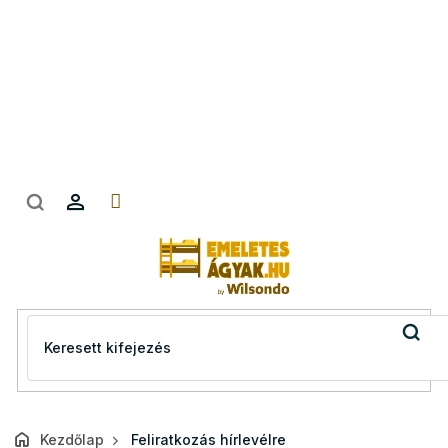
Ugrás
a
fő
tartalomhoz
Kezdőlap
Feliratkozás hírlevélre