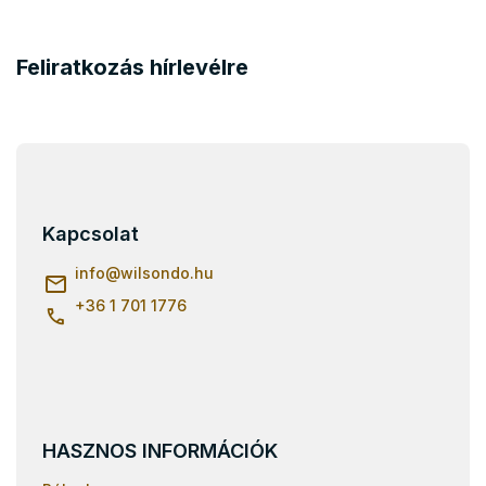
Feliratkozás hírlevélre
L
á
b
l
Kapcsolat
é
c
info
@
wilsondo.hu
+36 1 701 1776
HASZNOS INFORMÁCIÓK