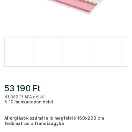
53 190 Ft
41 882 Ft ÁFA nélkül
Eg
5-10 munkanapon belül
Allergiások számára is megfelelő 160x200 cm
fedőmatrac a franciaágyba