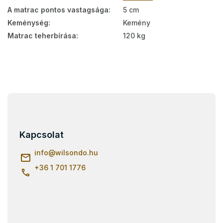
A matrac pontos vastagsága
:
5 cm
Keménység
:
Kemény
Matrac teherbírása
:
120 kg
L
á
b
l
Kapcsolat
é
c
info
@
wilsondo.hu
+36 1 701 1776