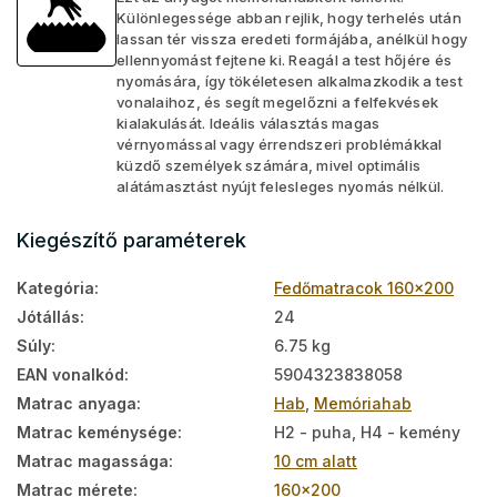
Különlegessége abban rejlik, hogy terhelés után
lassan tér vissza eredeti formájába, anélkül hogy
ellennyomást fejtene ki. Reagál a test hőjére és
nyomására, így tökéletesen alkalmazkodik a test
vonalaihoz, és segít megelőzni a felfekvések
kialakulását. Ideális választás magas
vérnyomással vagy érrendszeri problémákkal
küzdő személyek számára, mivel optimális
alátámasztást nyújt felesleges nyomás nélkül.
Kiegészítő paraméterek
Kategória
:
Fedőmatracok 160x200
Jótállás
:
24
Súly
:
6.75 kg
EAN vonalkód
:
5904323838058
Matrac anyaga
:
Hab
,
Memóriahab
Matrac keménysége
:
H2 - puha, H4 - kemény
Matrac magassága
:
10 cm alatt
Matrac mérete
:
160x200