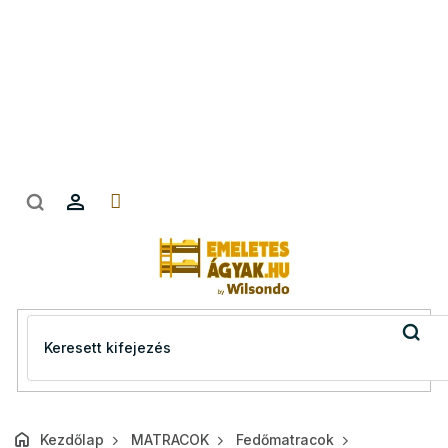
Ugrás
a
fő
tartalomhoz
Kezdőlap
MATRACOK
Fedőmatracok