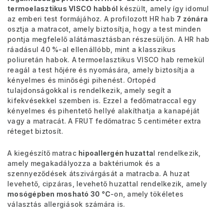
termoelasztikus VISCO habból
készült, amely így idomul
az emberi test formájához. A profilozott HR hab
7 zónára
osztja a matracot, amely biztosítja, hogy a test minden
pontja megfelelő alátámasztásban részesüljön. A HR hab
ráadásul 40 %-al ellenállóbb, mint a klasszikus
poliuretán habok. A termoelasztikus VISCO hab remekül
reagál a test hőjére és nyomására, amely biztosítja a
kényelmes és minőségi pihenést. Ortopéd
tulajdonságokkal is rendelkezik, amely segít a
kifekvésekkel szemben is. Ezzel a fedőmatraccal egy
kényelmes és pihentető hellyé alakíthatja a kanapéját
vagy a matracát. A FRUT fedőmatrac 5 centiméter extra
réteget biztosít.
A kiegészítő matrac
hipoallergén huzatta
l rendelkezik,
amely megakadályozza a baktériumok és a
szennyeződések átszivárgását a matracba. A huzat
levehető, cipzáras, levehető huzattal rendelkezik, amely
mosógépben mosható 30
°C
-on, amely tökéletes
választás allergiások számára is.