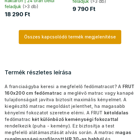
Raktáron | 24 órán belül
feladjuk
(>3 db)
feladjuk
(>3 db)
9 790 Ft
18 290 Ft
Összes kapcsolódó termék megjelenítése
Termék részletes leírása
A franciaágyba keresi a megfelelő fedőmatracot? A
FRUT
160x200 cm fedőmatrac
a meglévő matrac vagy kanapé
tulajdonságait javítva biztosít maximális kényelmet.
A
kiegészítő matrac megoldást jelenthet, ha magasabb
kényelmi fokozatot szeretne elérni. A FRUT
kétoldalas
fedőmatrac
két különböző keménységi fokozattal
rendelkezik (puha - kemény). Ez biztosítja a test
megfelelő alátámasztását alvás során. A matrac
magas
rugalmasságú profilozott HR 30-as habból
és