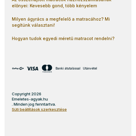
előnyei: Kevesebb gond, több kényelem
Milyen ágyrács a megfelelő a matracához? Mi
segítünk választani!
Hogyan tudok egyedi méretű matracot rendelni?
Banki átutalással
Utánvétel
Copyright 2026
Emeletes-agyak.hu
. Minden jog fenntartva.
Süti beállítások szerkesztése