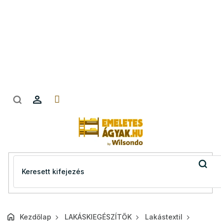
Ugrás
a
fő
tartalomhoz
Kezdőlap
LAKÁSKIEGÉSZÍTŐK
Lakástextil