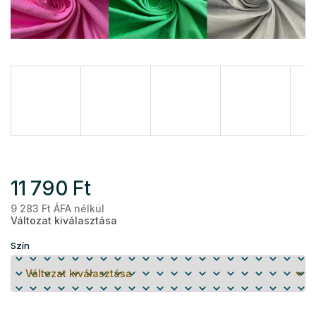
11 790 Ft
9 283 Ft ÁFA nélkül
Eg
Változat kiválasztása
Szín