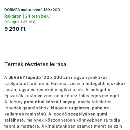
DORMEA matracvédő 120x200
Raktáron | 24 órán belül
feladjuk
(>3 db)
9 290 Ft
Termék részletes leírása
A
JERSEY lepedő 120 x 200 cm
nagyon praktikus
szolgálatot tud tenni. Hasznát veszi a hidegebb éjszakák
során, ugyanis remekül megőrzi a hőt. A melegebb
éjszakák során viszont nem képez fölösleges meleget.
A Jersey
pamutból készült anyag
, amely tökéletes
lepedők gyártásához. Nagyon
rugalmas, puha és
kellemes tapintású
. A lepedő
szegélyében gumi
található
, melynek köszönhetően könnyebben rá tudja
tenni a matracra. A kínálatunkban számos méret és szín