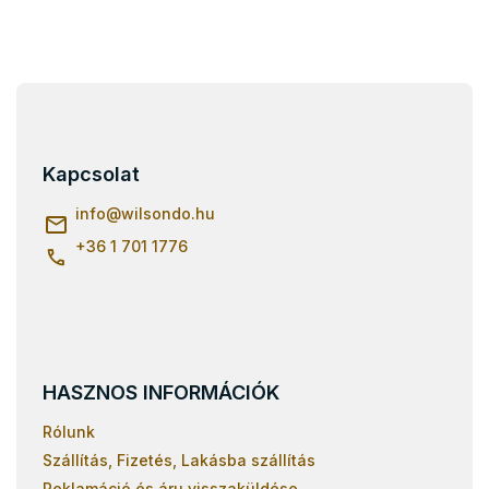
L
á
b
l
Kapcsolat
é
c
info
@
wilsondo.hu
+36 1 701 1776
HASZNOS INFORMÁCIÓK
Rólunk
Szállítás, Fizetés, Lakásba szállítás
Reklamáció és áru visszaküldése