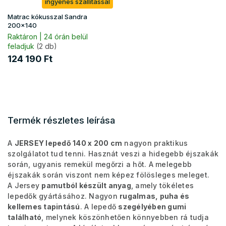
ingyenes szállítással
Matrac kókusszal Sandra
200x140
Raktáron | 24 órán belül
feladjuk
(2 db)
124 190 Ft
Termék részletes leírása
A
JERSEY lepedő 140 x 200 cm
nagyon praktikus
szolgálatot tud tenni. Hasznát veszi a hidegebb éjszakák
során, ugyanis remekül megőrzi a hőt. A melegebb
éjszakák során viszont nem képez fölösleges meleget.
A Jersey
pamutból készült anyag
, amely tökéletes
lepedők gyártásához. Nagyon
rugalmas, puha és
kellemes tapintású
. A lepedő
szegélyében gumi
található
, melynek köszönhetően könnyebben rá tudja