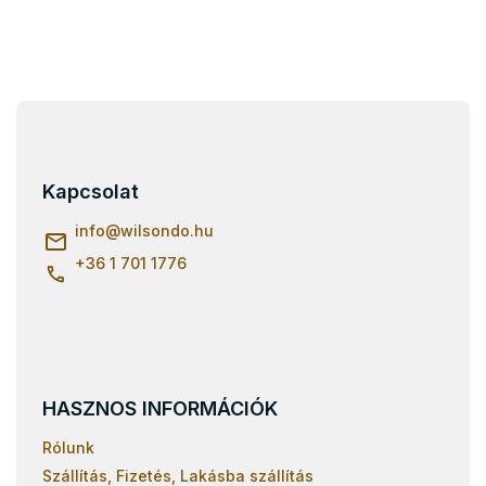
L
á
b
l
Kapcsolat
é
c
info
@
wilsondo.hu
+36 1 701 1776
HASZNOS INFORMÁCIÓK
Rólunk
Szállítás, Fizetés, Lakásba szállítás