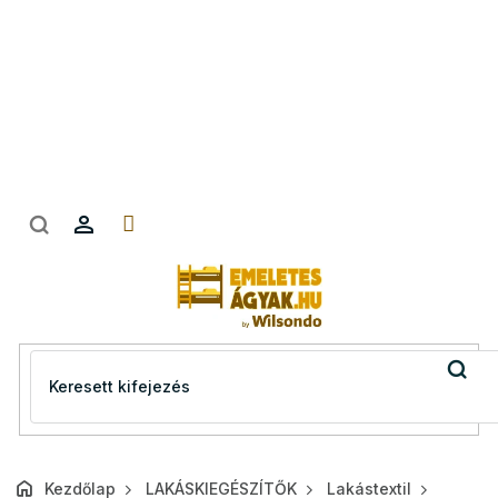
Ugrás
a
fő
tartalomhoz
Kezdőlap
LAKÁSKIEGÉSZÍTŐK
Lakástextil