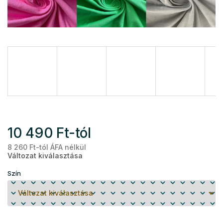
10 490 Ft
-tól
8 260 Ft
-tól ÁFA nélkül
Eg
Változat kiválasztása
Szín