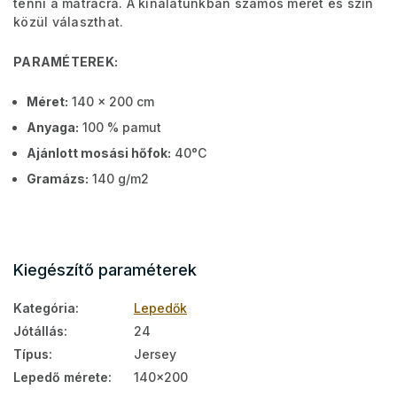
tenni a matracra. A kínálatunkban számos méret és szín
közül választhat.
PARAMÉTEREK:
Méret:
140 x 200 cm
Anyaga:
100 % pamut
Ajánlott mosási hőfok:
40°C
Gramázs:
140 g/m2
Kiegészítő paraméterek
Kategória
:
Lepedők
Jótállás
:
24
Típus
:
Jersey
Lepedő mérete
:
140x200