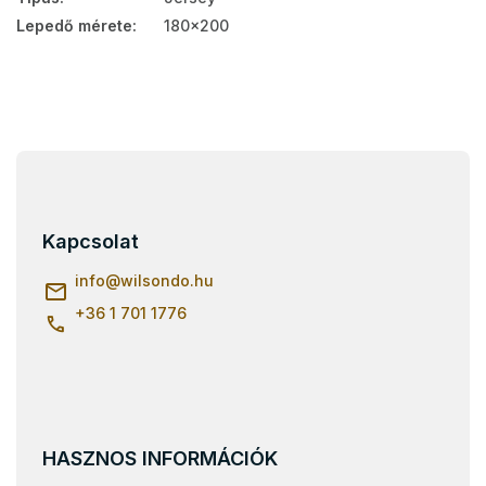
Lepedő mérete
:
180x200
L
á
b
l
Kapcsolat
é
c
info
@
wilsondo.hu
+36 1 701 1776
HASZNOS INFORMÁCIÓK