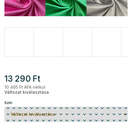
13 290 Ft
10 465 Ft ÁFA nélkül
Eg
Változat kiválasztása
Szín