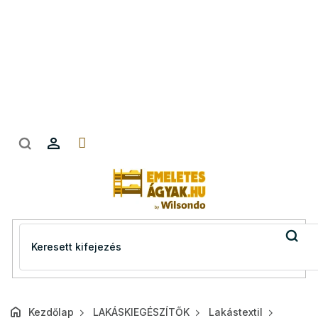
Ugrás
a
fő
tartalomhoz
Kezdőlap
LAKÁSKIEGÉSZÍTŐK
Lakástextil