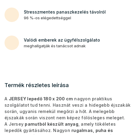
Stresszmentes panaszkezelés távolról
96 %-os elégedettséggel
Valódi emberek az ügyfélszolgálato
meghallgatják és tanácsot adnak
Termék részletes leírása
A
JERSEY lepedő 180 x 200 cm
nagyon praktikus
szolgálatot tud tenni. Hasznát veszi a hidegebb éjszakák
során, ugyanis remekül megőrzi a hőt. A melegebb
éjszakák során viszont nem képez fölösleges meleget.
A Jersey
pamutból készült anyag
, amely tökéletes
lepedők gyártásához. Nagyon
rugalmas, puha és