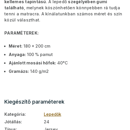
kellemes tapintású
. A lepedő
szegélyében gumi
található
, melynek köszönhetően könnyebben rá tudja
tenni a matracra. A kínálatunkban számos méret és szín
közül választhat.
PARAMÉTEREK:
Méret:
180 x 200 cm
Anyaga:
100 % pamut
Ajánlott mosási hőfok:
40°C
Gramázs:
140 g/m2
Kiegészítő paraméterek
Kategória
:
Lepedők
Jótállás
:
24
Típus
:
Jersey