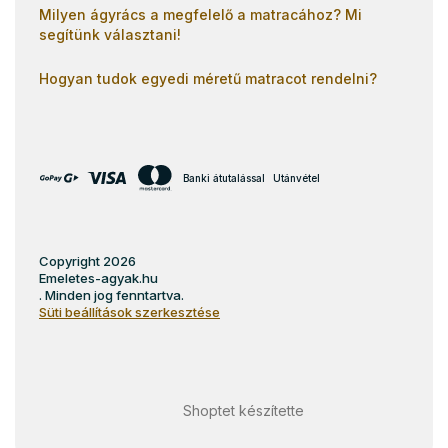
Milyen ágyrács a megfelelő a matracához? Mi
segítünk választani!
Hogyan tudok egyedi méretű matracot rendelni?
Banki átutalással
Utánvétel
Copyright 2026
Emeletes-agyak.hu
. Minden jog fenntartva.
Süti beállítások szerkesztése
Shoptet készítette