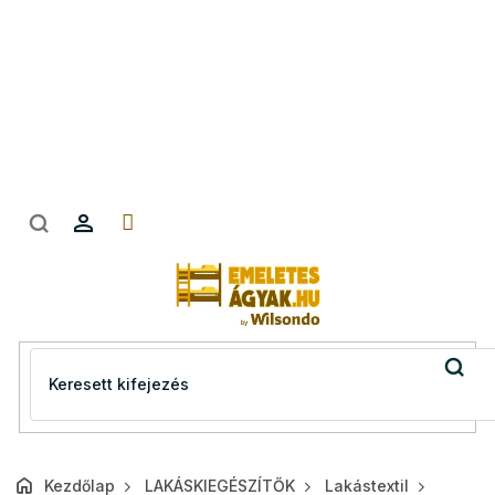
Ugrás
a
fő
tartalomhoz
Kezdőlap
LAKÁSKIEGÉSZÍTŐK
Lakástextil