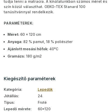
tudja tenni a matracra. A kínálatunkban számos méret és
szín közül választhat. OEKO-TEX Stanard 100
tanúsítvánnyal rendelkezik.
PARAMÉTEREK:
Méret:
60 x 120 cm
Anyaga:
82 % pamut, 18 % poliészter
Ajánlott mosási hőfok:
40°C
Gramázs:
180 g/m2
Kiegészítő paraméterek
Kategória
:
Lepedők
Jótállás
:
24
Típus
:
Froté
Lepedő mérete
:
60x120