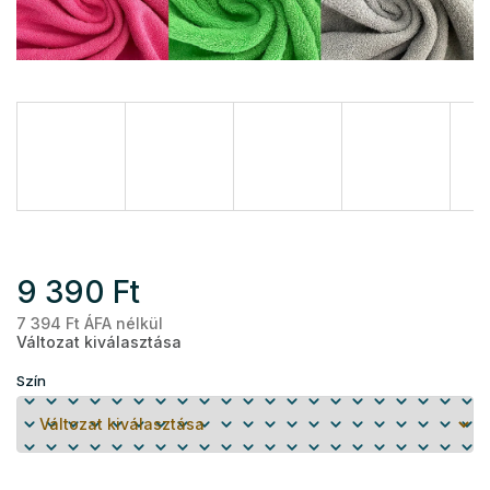
9 390 Ft
7 394 Ft ÁFA nélkül
Eg
Változat kiválasztása
Szín