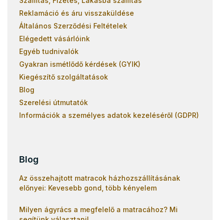
Szállítás, Fizetés, Lakásba szállítás
Reklamáció és áru visszaküldése
Általános Szerződési Feltételek
Elégedett vásárlóink
Egyéb tudnivalók
Gyakran ismétlődő kérdések (GYIK)
Kiegészítő szolgáltatások
Blog
Szerelési útmutatók
Információk a személyes adatok kezeléséről (GDPR)
Blog
Az összehajtott matracok házhozszállításának
előnyei: Kevesebb gond, több kényelem
Milyen ágyrács a megfelelő a matracához? Mi
segítünk választani!