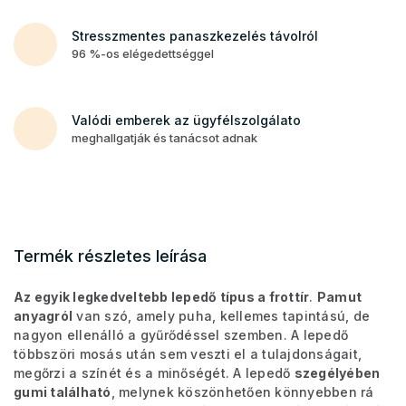
Stresszmentes panaszkezelés távolról
96 %-os elégedettséggel
Valódi emberek az ügyfélszolgálato
meghallgatják és tanácsot adnak
Termék részletes leírása
Az egyik legkedveltebb lepedő típus a frottír
.
Pamut
anyagról
van szó, amely puha, kellemes tapintású, de
nagyon ellenálló a gyűrődéssel szemben. A lepedő
többszöri mosás után sem veszti el a tulajdonságait,
megőrzi a színét és a minőségét. A lepedő
szegélyében
gumi található
, melynek köszönhetően könnyebben rá