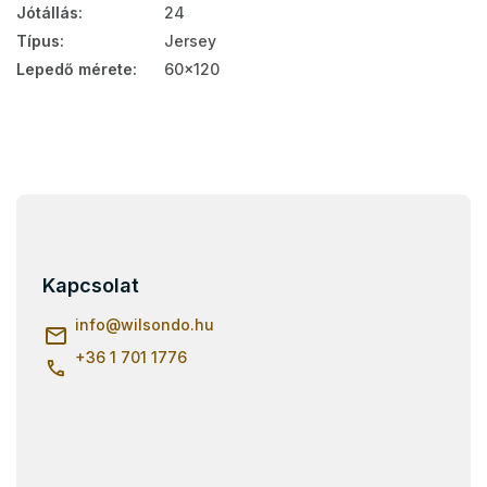
Jótállás
:
24
Típus
:
Jersey
Lepedő mérete
:
60x120
L
á
b
l
Kapcsolat
é
c
info
@
wilsondo.hu
+36 1 701 1776