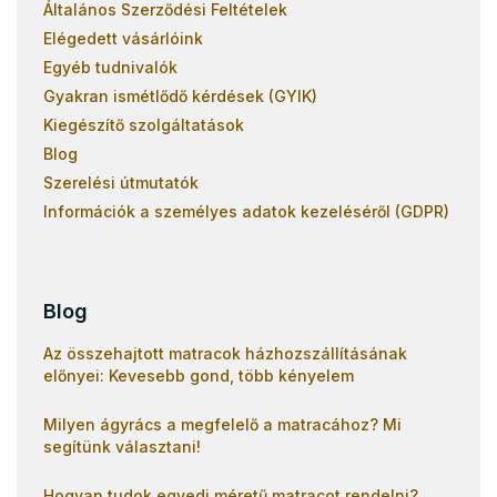
Általános Szerződési Feltételek
Elégedett vásárlóink
Egyéb tudnivalók
Gyakran ismétlődő kérdések (GYIK)
Kiegészítő szolgáltatások
Blog
Szerelési útmutatók
Információk a személyes adatok kezeléséről (GDPR)
Blog
Az összehajtott matracok házhozszállításának
előnyei: Kevesebb gond, több kényelem
Milyen ágyrács a megfelelő a matracához? Mi
segítünk választani!
Hogyan tudok egyedi méretű matracot rendelni?