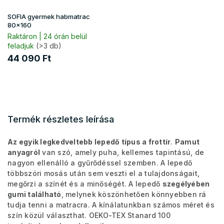
SOFIA gyermek habmatrac
80x160
Raktáron | 24 órán belül
feladjuk
(>3 db)
44 090 Ft
Termék részletes leírása
Az egyik legkedveltebb lepedő típus a frottír
.
Pamut
anyagról
van szó, amely puha, kellemes tapintású, de
nagyon ellenálló a gyűrődéssel szemben. A lepedő
többszöri mosás után sem veszti el a tulajdonságait,
megőrzi a színét és a minőségét. A lepedő
szegélyében
gumi található
, melynek köszönhetően könnyebben rá
tudja tenni a matracra. A kínálatunkban számos méret és
szín közül választhat. OEKO-TEX Stanard 100