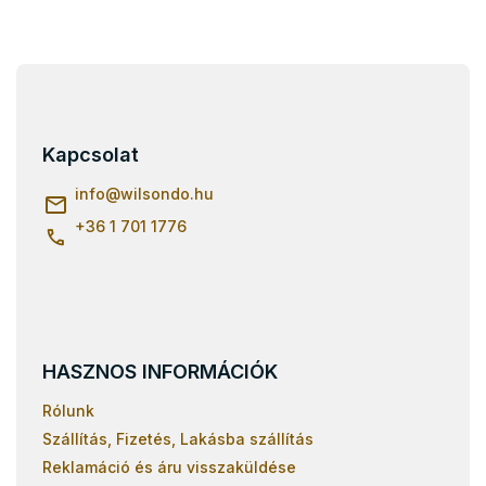
L
á
b
l
Kapcsolat
é
c
info
@
wilsondo.hu
+36 1 701 1776
HASZNOS INFORMÁCIÓK
Rólunk
Szállítás, Fizetés, Lakásba szállítás
Reklamáció és áru visszaküldése