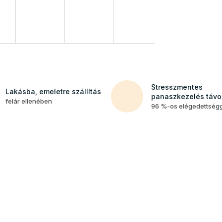
Stresszmentes
Lakásba, emeletre szállítás
panaszkezelés távol
felár ellenében
96 %-os elégedettség