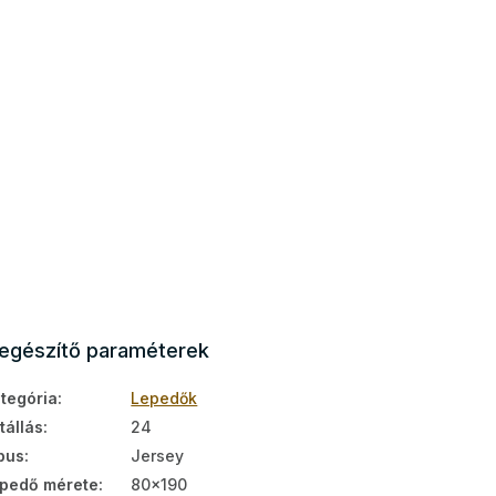
iegészítő paraméterek
tegória
:
Lepedők
tállás
:
24
pus
:
Jersey
pedő mérete
:
80x190