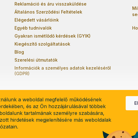
Reklamáció és áru visszaküldése
Mi
Általános Szerződési Feltételek
se
Elégedett vásárlóink
Egyéb tudnivalók
Ho
Gyakran ismétlődő kérdések (GYIK)
Kiegészítő szolgáltatások
Blog
Szerelési útmutatók
Információk a személyes adatok kezeléséről
(GDPR)
ználunk a weboldal megfelelő működésének
E
 érdekében, és az Ön hozzájárulásával többek
boldalunk tartalmának személyre szabására,
el
lzott hirdetések megjelenítésére más weboldalak
lózatain.