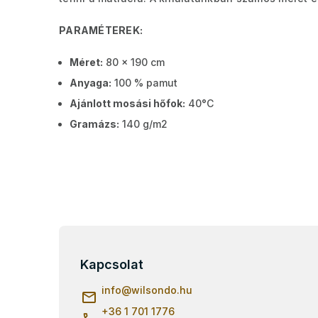
PARAMÉTEREK:
Méret:
80 x 190 cm
Anyaga:
100 % pamut
Ajánlott mosási hőfok:
40°C
Gramázs:
140 g/m2
L
á
b
Kapcsolat
l
info
@
wilsondo.hu
é
c
+36 1 701 1776