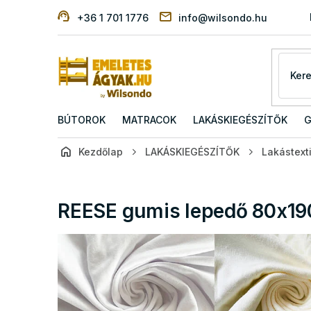
Ugrás
+36 1 701 1776
info@wilsondo.hu
a
fő
tartalomhoz
BÚTOROK
MATRACOK
LAKÁSKIEGÉSZÍTŐK
G
Kezdőlap
LAKÁSKIEGÉSZÍTŐK
Lakástexti
REESE gumis lepedő 80x190