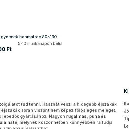
 gyermek habmatrac 80x190
5-10 munkanapon belül
90 Ft
K
Ka
olgálatot tud tenni. Hasznát veszi a hidegebb éjszakák
b éjszakák során viszont nem képez fölösleges meleget.
Jó
es lepedők gyártásához. Nagyon
rugalmas, puha és
Tí
alálható
, melynek köszönhetően könnyebben rá tudja
Le
 szín közül választhat.