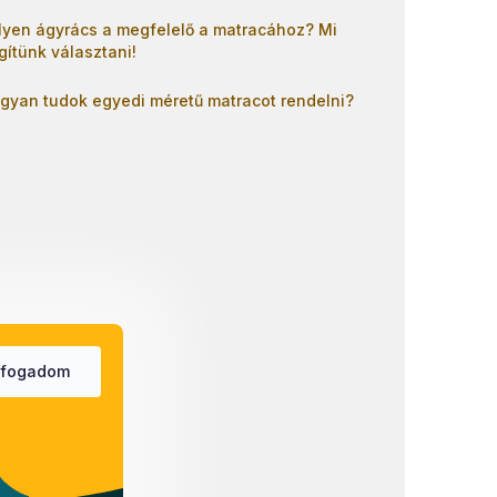
lyen ágyrács a megfelelő a matracához? Mi
gítünk választani!
gyan tudok egyedi méretű matracot rendelni?
lfogadom