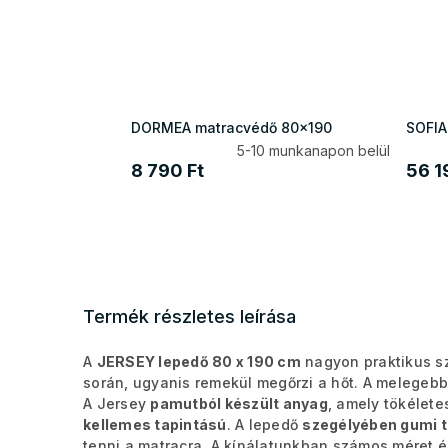
DORMEA matracvédő 80x190
SOFIA
5-10 munkanapon belül
8 790 Ft
56 1
Termék részletes leírása
A
JERSEY lepedő 80 x 190 cm
nagyon praktikus sz
során, ugyanis remekül megőrzi a hőt. A melegeb
A Jersey
pamutból készült anyag
, amely tökélet
kellemes tapintású
. A lepedő
szegélyében gumi t
tenni a matracra. A kínálatunkban számos méret és