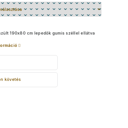
zült 190x80 cm lepedők gumis széllel ellátva
formáció
s
n követés