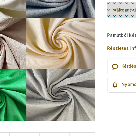
Pamutból kés
Részletes in
Kérdé
Nyomo