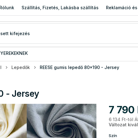
Rólunk
Szállítás, Fizetés, Lakásba szállítás
Reklamáció és
YEREKEKNEK
l
Lepedők
REESE gumis lepedő 80x190 - Jersey
 - Jersey
7 790 
6 134 Ft
-tól 
Változat kivá
Szín