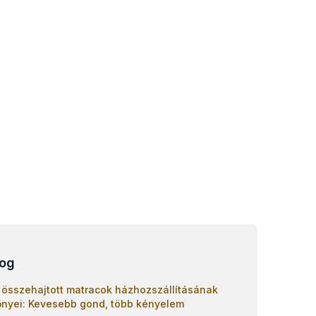
log
 összehajtott matracok házhozszállításának
őnyei: Kevesebb gond, több kényelem