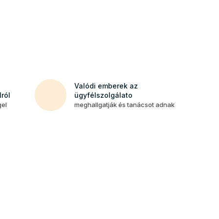
Valódi emberek az
ról
ügyfélszolgálato
gel
meghallgatják és tanácsot adnak