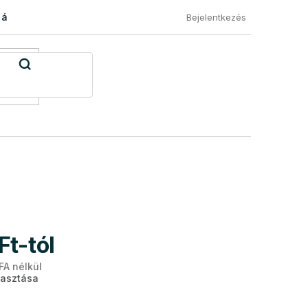
 áru visszaküldése
Általános Szerződési Feltételek
Eléged
Bejelentkezés
Ft
-tól
ÁFA nélkül
Egységár:
lasztása