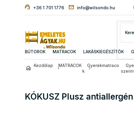
Ugrás
+36 1 701 1776
info@wilsondo.hu
a
fő
tartalomhoz
BÚTOROK
MATRACOK
LAKÁSKIEGÉSZÍTŐK
G
Kezdőlap
MATRACOK
Gyerekmatraco
Gye
k
szerin
KÓKUSZ Plusz antiallergén