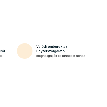
Valódi emberek az
ról
ügyfélszolgálato
gel
meghallgatják és tanácsot adnak