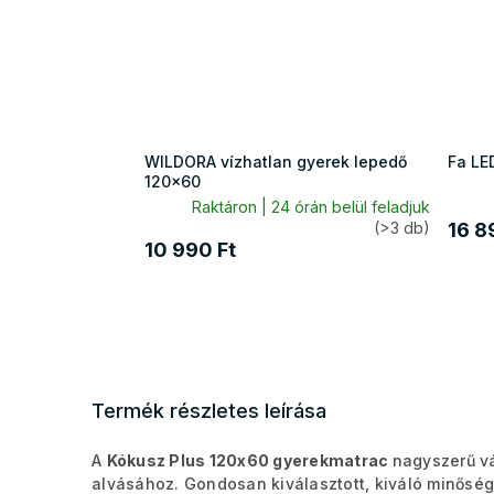
WILDORA vízhatlan gyerek lepedő
Fa LE
120x60
Raktáron | 24 órán belül feladjuk
(>3 db)
16 8
10 990 Ft
Termék részletes leírása
A
Kókusz Plus 120x60 gyerekmatrac
nagyszerű v
alvásához. Gondosan kiválasztott, kiváló minős