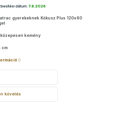
besítési dátum:
7.8.2026
matrac gyerekeknek Kókusz Plus 120x60
gel
közepesen kemény
 cm
formáció
s
n követés