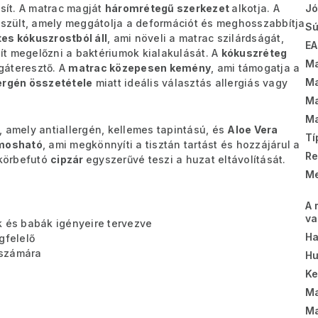
osít. A matrac magját
háromrétegű szerkezet
alkotja. A
Jó
szült, amely meggátolja a deformációt és meghosszabbítja
Sú
es kókuszrostból áll
, ami növeli a matrac szilárdságát,
EA
t megelőzni a baktériumok kialakulását. A
kókuszréteg
Ma
gáteresztő. A
matrac közepesen kemény
, ami támogatja a
Ma
ergén összetétele
miatt ideális választás allergiás vagy
Ma
Ma
 amely antiallergén, kellemes tapintású, és
Aloe Vera
Tí
 mosható
, ami megkönnyíti a tisztán tartást és hozzájárul a
Re
 körbefutó
cipzár
egyszerűvé teszi a huzat eltávolítását.
Me
A 
va
k és babák igényeire tervezve
Ha
gfelelő
 számára
Hu
K
Ma
Ma