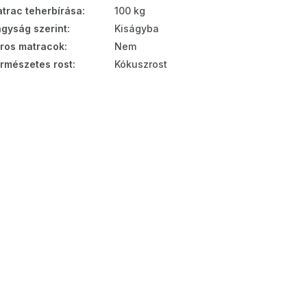
trac teherbírása
:
100 kg
gyság szerint
:
Kiságyba
ros matracok
:
Nem
rmészetes rost
:
Kókuszrost