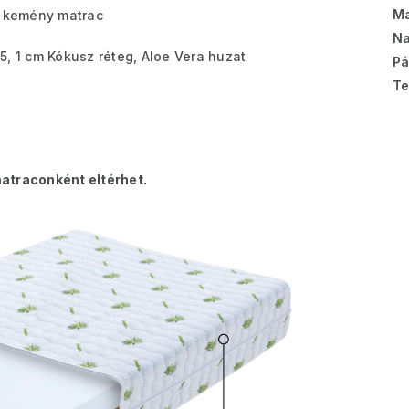
Ma
 kemény matrac
Na
5, 1 cm Kókusz réteg, Aloe Vera huzat
Pá
Te
atraconként eltérhet.