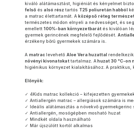
kiváló alátámasztást, higiéniát és kényelmet bizt
felső
és
alsó rész
tartós
T25 poliuretán habból
ké
a matrac élettartamát. A
középső
réteg természet
természetes módon elnyeli a nedvességet, és segí
emellett
100%-ban környezetbarát
és kiválóan lé
gyermek gerincének megfelelő fejlődését.
Antiall
érzékeny bőrű gyermekek számára is.
A
matrac
levehető
Aloe Vera huzattal
rendelkezik,
növényi kivonatokat
tartalmaz. A
huzat 30 °C-on
higiénikus környezet kialakításához. A praktikus,
Előnyök:
✓ 4Kids matrac kollekció – kifejezetten gyermeke
✓ Antiallergén matrac – allergiások számára is me
✓ Ideális alátámasztás a növekvő gyermekgerinc
✓ Antiallergén, mosógépben mosható huzat
✓ Mindkét oldala használható
✓ Már újszülött kortól alkalmas