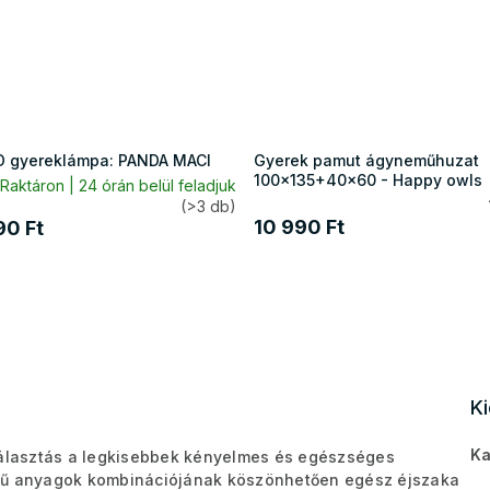
D gyereklámpa: PANDA MACI
Gyerek pamut ágyneműhuzat
100x135+40x60 - Happy owls
Raktáron | 24 órán belül feladjuk
(>3 db)
10 990 Ft
90 Ft
K
Ka
álasztás a legkisebbek kényelmes és egészséges
égű anyagok kombinációjának köszönhetően egész éjszaka