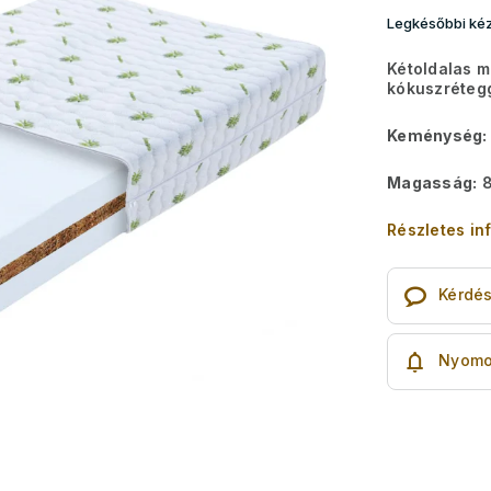
Legkésőbbi kéz
Kétoldalas 
kókuszréteg
Keménység:
Magasság:
8
Részletes in
Kérdé
Nyomo