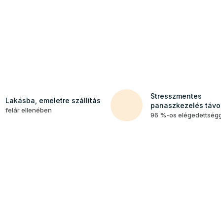
Stresszmentes
Lakásba, emeletre szállítás
panaszkezelés távol
felár ellenében
96 %-os elégedettség