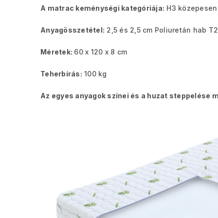
A matrac keménységi kategóriája:
H3 közepesen
Anyagösszetétel:
2,5 és 2,5 cm Poliuretán hab T2
Méretek:
60 x 120 x 8 cm
Teherbírás:
100 kg
Az egyes anyagok színei és a huzat steppelése m