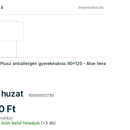
 áru visszaküldése
Általános Szerződési Feltételek
Eléged
Bejelentkezés
Plusz antiallergén gyerekmatrac 60x120 - Aloe Vera
 huzat
10000012730
0 Ft
 nélkül
Egységár:
 órán belül feladjuk
(>3 db)