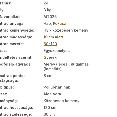
tállás
:
24
ly
:
3 kg
N vonalkód
:
MT026
trac anyaga
:
Hab
,
Kókusz
trac keménysége
:
H3 - közepesen kemény
trac magassága
:
10 cm alatt
trac mérete
:
60x120
pus
:
Egyszemélyes
ndeltetés szerint
:
Gyerek
gfelelő ágyrács
:
Merev (léces), Rugalmas
(lamellás)
matrac pontos
8 cm
stagsága
:
b típus
:
Poliuretán hab
zat
:
Aloe Vera
eménység
:
Közepesen kemény
trac hosszúsága
:
120 cm
trac szélessége
:
60 cm