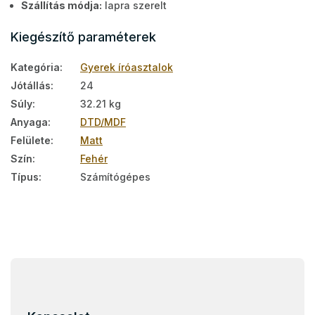
Szállítás módja:
lapra szerelt
Kiegészítő paraméterek
Kategória
:
Gyerek íróasztalok
Jótállás
:
24
Súly
:
32.21 kg
Anyaga
:
DTD/MDF
Felülete
:
Matt
Szín
:
Fehér
Típus
:
Számítógépes
L
á
b
l