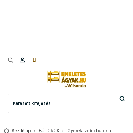
Ugrás
a
fő
tartalomhoz
Kezdőlap
BÚTOROK
Gyerekszoba bútor