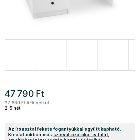
47 790 Ft
37 630 Ft ÁFA nélkül
Eg
2-5 hét
Az íróasztal fekete fogantyúkkal együtt kapható.
Kínálatunkban más
színváltozatokat is talál
,