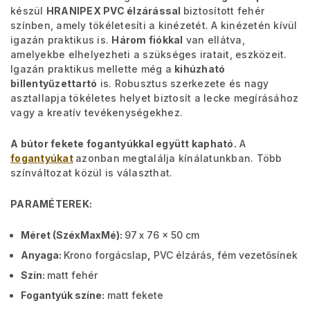
készül
HRANIPEX PVC élzárással
biztosított fehér
színben, amely tökéletesíti a kinézetét. A kinézetén kívül
igazán praktikus is.
Három fiókkal
van ellátva,
amelyekbe elhelyezheti a szükséges iratait, eszközeit.
Igazán praktikus mellette még a
kihúzható
billentyűzettartó
is. Robusztus szerkezete és nagy
asztallapja tökéletes helyet biztosít a lecke megírásához
vagy a kreatív tevékenységekhez.
A bútor fekete fogantyúkkal együtt kapható.
A
fogantyúkat
azonban megtalálja kínálatunkban. Több
színváltozat közül is választhat.
PARAMÉTEREK:
Méret (SzéxMaxMé):
97
x 76 x 50 cm
Anyaga:
Krono forgácslap
,
PVC élzárás, fém vezetősínek
Szín:
matt fehér
Fogantyúk színe:
matt fekete