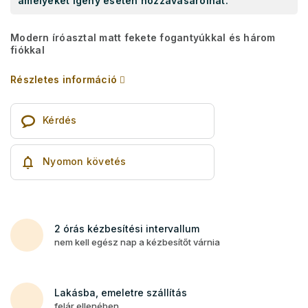
amelyeket igény esetén hozzávásárolhat.
Modern íróasztal matt fekete fogantyúkkal és három
fiókkal
Részletes információ
Kérdés
Nyomon követés
2 órás kézbesítési intervallum
nem kell egész nap a kézbesítőt várnia
Lakásba, emeletre szállítás
felár ellenében