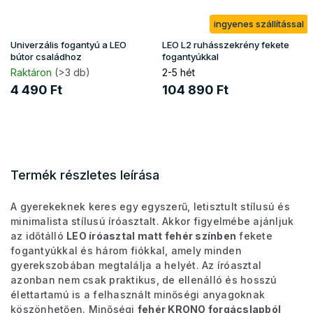
ingyenes szállítással
Univerzális fogantyú a LEO
LEO L2 ruhásszekrény fekete
bútor családhoz
fogantyúkkal
Raktáron
(>3 db)
2-5 hét
4 490 Ft
104 890 Ft
Termék részletes leírása
A gyerekeknek keres egy egyszerű, letisztult stílusú és
minimalista stílusú íróasztalt. Akkor figyelmébe ajánljuk
az időtálló
LEO íróasztal matt fehér színben
fekete
fogantyúkkal és három fiókkal, amely minden
gyerekszobában megtalálja a helyét. Az íróasztal
azonban nem csak praktikus, de ellenálló és hosszú
élettartamú is a felhasznált minőségi anyagoknak
köszönhetően. Minőségi
fehér KRONO forgácslapból