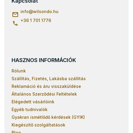
Kapcsolat
é
c
info
@
wilsondo.hu
+36 1 701 1776
HASZNOS INFORMÁCIÓK
Rólunk
Szállítás, Fizetés, Lakásba szállítás
Reklamáció és áru visszaküldése
Általános Szerződési Feltételek
Elégedett vásárlóink
Egyéb tudnivalók
Gyakran ismétlődő kérdések (GYIK)
Kiegészítő szolgáltatások
Blog