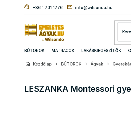
Ugrás
+36 1 701 1776
info@wilsondo.hu
a
fő
tartalomhoz
BÚTOROK
MATRACOK
LAKÁSKIEGÉSZÍTŐK
G
Kezdőlap
BÚTOROK
Ágyak
Gyereká
LESZANKA Montessori gyer