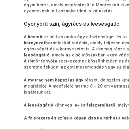
ágyat keres, amely megtestesíti a Montessori elv
gyermeknek, a Leszanka ideális választás.
Gyönyörű szín, ágyrács és leesésgátló
A
kasmír
színű Leszanka ágy a biztonságot és az 
környezetbarát
lakkal történik, amely teljesen m
egészségét és a környezetet is. A csomag része 
leesésgátló
, amely az első időszakban extra véde
A tömör fenyőfa szerkezetnek köszönhetően az á
szeretne feküdni az esti mesemondás vagy az elal
A
matrac nem képezi az ágy
részét, de széles kín
megfelelőt. A megfelelő matrac 8 - 20 cm vastags
kínálatunkat
.
A
leesésgátló
könnyen
le-
és
felszerelhető
, mely
A fa erezete és színe a képen kissé eltérhet a va