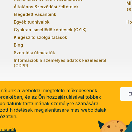
Mi
Általános Szerződési Feltételek
se
Elégedett vásárlóink
Egyéb tudnivalók
Ho
Gyakran ismétlődő kérdések (GYIK)
Kiegészítő szolgáltatások
Blog
Szerelési útmutatók
Információk a személyes adatok kezeléséről
(GDPR)
ználunk a weboldal megfelelő működésének
E
 érdekében, és az Ön hozzájárulásával többek
boldalunk tartalmának személyre szabására,
el
lzott hirdetések megjelenítésére más weboldalak
lózatain.
ormációk