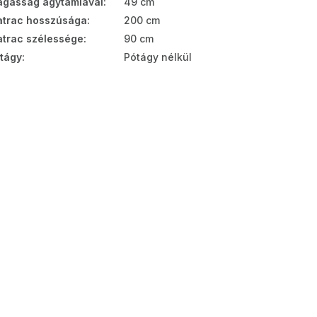
gasság ágytámlával
:
49 cm
trac hosszúsága
:
200 cm
trac szélessége
:
90 cm
tágy
:
Pótágy nélkül