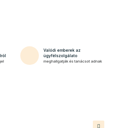
Valódi emberek az
ról
ügyfélszolgálato
gel
meghallgatják és tanácsot adnak
Következő