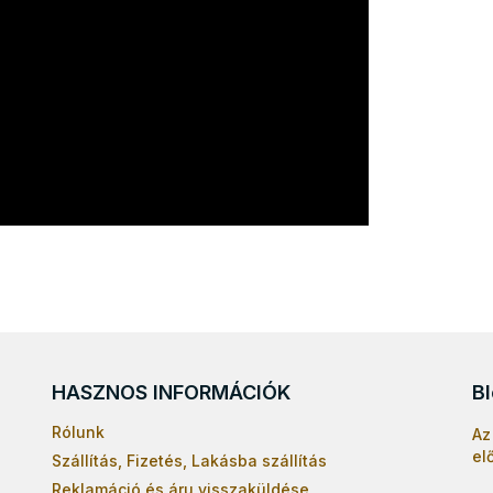
HASZNOS INFORMÁCIÓK
B
Rólunk
Az
el
Szállítás, Fizetés, Lakásba szállítás
Reklamáció és áru visszaküldése