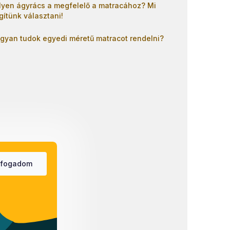
lyen ágyrács a megfelelő a matracához? Mi
gítünk választani!
gyan tudok egyedi méretű matracot rendelni?
lfogadom