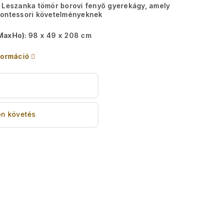
 Leszanka tömör borovi fenyő gyerekágy, amely
Montessori követelményeknek
MaxHo):
98 x 49 x 208 cm
formáció
s
n követés