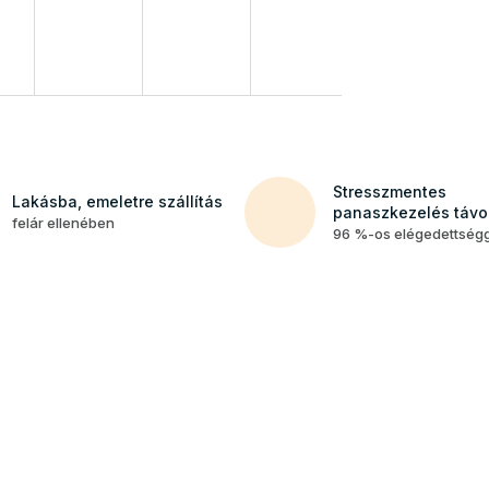
Stresszmentes
Lakásba, emeletre szállítás
panaszkezelés távol
felár ellenében
96 %-os elégedettség