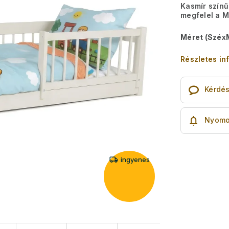
Kasmír színű
megfelel a 
Méret (Széx
Részletes in
Kérdé
Nyomo
ingyenes