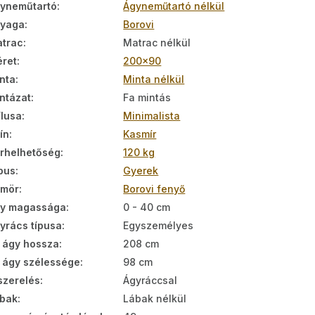
yneműtartó
:
Ágyneműtartó nélkül
nyaga
:
Borovi
trac
:
Matrac nélkül
ret
:
200x90
nta
:
Minta nélkül
ntázat
:
Fa mintás
ílusa
:
Minimalista
ín
:
Kasmír
rhelhetőség
:
120 kg
pus
:
Gyerek
ömör
:
Borovi fenyő
y magassága
:
0 - 40 cm
yrács típusa
:
Egyszemélyes
 ágy hossza
:
208 cm
 ágy szélessége
:
98 cm
szerelés
:
Ágyráccsal
bak
:
Lábak nélkül