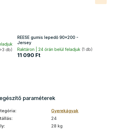
termék
REESE gumis lepedő 90x200 -
Jersey
eladjuk
Raktáron | 24 órán belül feladjuk
(1 db)
>3 db)
11 090 Ft
iegészítő paraméterek
tegória
:
Gyerekágyak
tállás
:
24
ly
:
28 kg