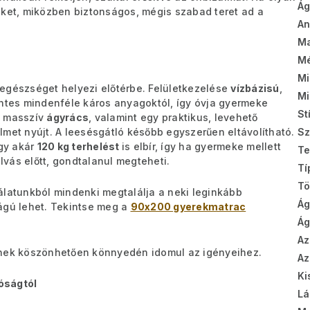
Ág
eket, miközben biztonságos, mégis szabad teret ad a
A
Ma
Mé
Mi
egészséget helyezi előtérbe. Felületkezelése
vízbázisú
,
Mi
entes mindenféle káros anyagoktól, így óvja gyermeke
St
a masszív
ágyrács
, valamint egy praktikus, levehető
lmet nyújt. A leesésgátló később egyszerűen eltávolítható.
Sz
gy akár
120 kg terhelést
is elbír, így ha gyermeke mellett
Te
vás előtt, gondtalanul megteheti.
Tí
T
álatunkból mindenki megtalálja a neki leginkább
Ág
ágú lehet. Tekintse meg a
90x200 gyerekmatrac
Ág
Az
nek köszönhetően könnyedén idomul az igényeihez.
Az
Ki
lóságtól
Lá