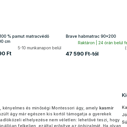
100 % pamut matracvédő
Brave habmatrac 90x200
00 cm
Raktáron | 24 órán belül f
5-10 munkanapon belül
(
90 Ft
47 590 Ft-tól
K
Ka
, kényelmes és minőségi Montessori ágy, amely
kasmír
szült ágy már egészen kis kortól támogatja a gyerekek
Jó
adlóközeli elhelyezése nem véletlen: lehetővé teszi, hogy
Sú
llóan felkeljen, ezáltal erősítve az önbizalmát. Ha olyan