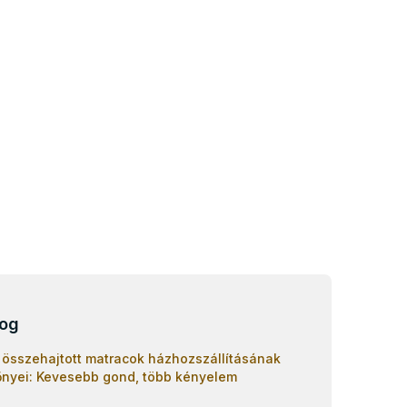
log
 összehajtott matracok házhozszállításának
őnyei: Kevesebb gond, több kényelem