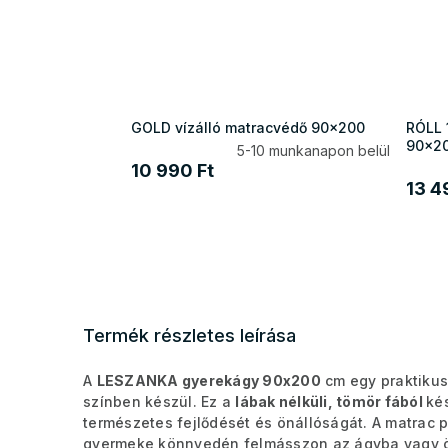
GOLD vízálló matracvédő 90x200
RÓLL 
90x2
5-10 munkanapon belül
10 990 Ft
13 4
Termék részletes leírása
A
LESZANKA gyerekágy 90x200
cm egy praktikus
színben készül. Ez a
lábak nélküli, tömör fából
ké
természetes fejlődését és önállóságát. A matrac p
gyermeke könnyedén felmásszon az ágyba vagy öná