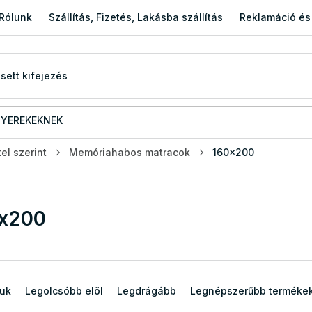
Rólunk
Szállítás, Fizetés, Lakásba szállítás
Reklamáció és
YEREKEKNEK
el szerint
Memóriahabos matracok
160x200
x200
juk
Legolcsóbb elöl
Legdrágább
Legnépszerűbb terméke