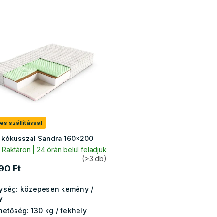
es szállítással
 kókusszal Sandra 160x200
Raktáron | 24 órán belül feladjuk
(>3 db)
90 Ft
ység:
közepesen kemény /
y
hetőség:
130 kg / fekhely