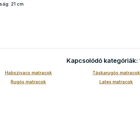
ság:
21 cm
L
i
s
t
a
Kapcsolódó kategóriák:
i
r
Habszivacs matracok
Táskarugós matracok
á
n
Rugós matracok
Latex matracok
y
í
t
á
s
e
l
e
m
e