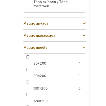
Több színben / Több
1
méretben
Matrac anyaga
Matrac magassága
Matrac mérete
80x200
1
90x200
1
100x200
0
120x200
1