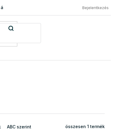
 áru visszaküldése
Általános Szerződési Feltételek
Eléged
Bejelentkezés
összesen
1
termék
k
ABC szerint