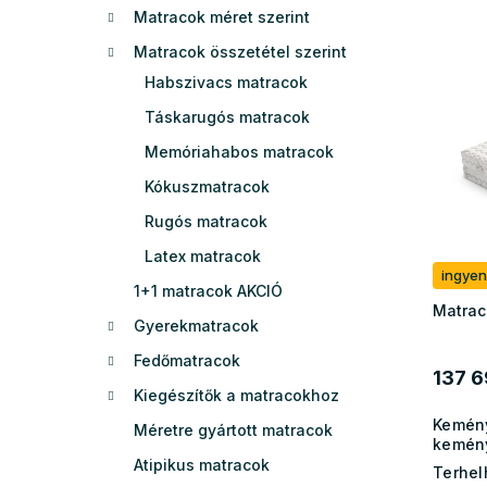
m
Matracok méret szerint
e
T
é
l
Matracok összetétel szerint
e
k
r
e
Habszivacs matracok
m
k
Táskarugós matracok
é
r
k
Memóriahabos matracok
e
e
n
Kókuszmatracok
k
d
Rugós matracok
l
e
i
z
Latex matracok
s
é
ingyen
1+1 matracok AKCIÓ
t
s
Matrac
á
e
Gyerekmatracok
j
Fedőmatracok
a
137 6
Kiegészítők a matracokhoz
Kemén
Méretre gyártott matracok
kemén
Atipikus matracok
Terhel