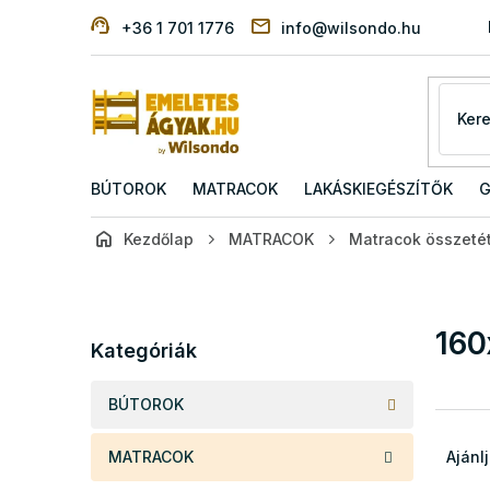
Ugrás
+36 1 701 1776
info@wilsondo.hu
a
fő
tartalomhoz
BÚTOROK
MATRACOK
LAKÁSKIEGÉSZÍTŐK
G
Kezdőlap
MATRACOK
Matracok összetét
O
l
d
Kategóriák
160
a
Kategóriák
átugrása
l
s
BÚTOROK
ó
T
p
e
MATRACOK
Ajánl
a
r
n