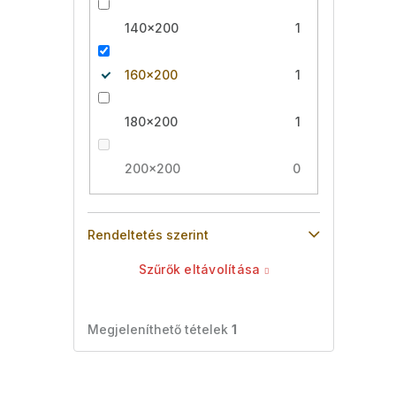
140x200
1
160x200
1
180x200
1
200x200
0
Rendeltetés szerint
Szűrők eltávolítása
Megjeleníthető tételek
1