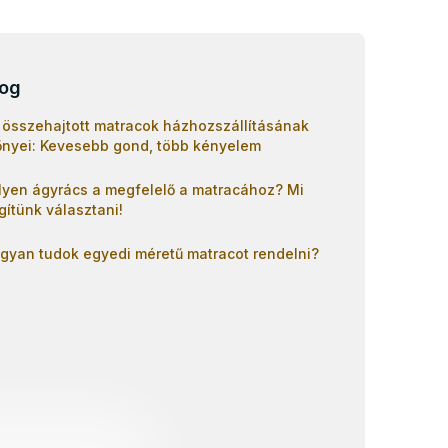
log
 összehajtott matracok házhozszállításának
őnyei: Kevesebb gond, több kényelem
lyen ágyrács a megfelelő a matracához? Mi
gítünk választani!
gyan tudok egyedi méretű matracot rendelni?