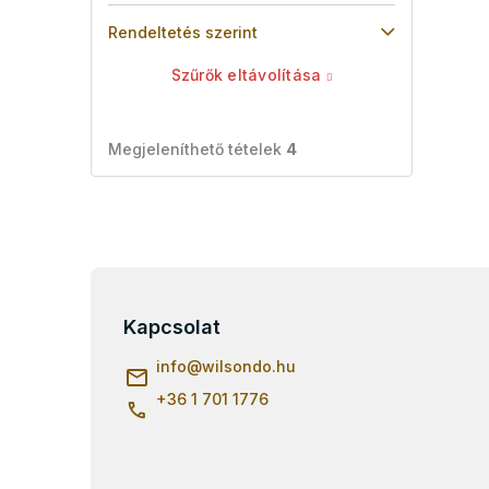
Rendeltetés szerint
Szűrők eltávolítása
Megjeleníthető tételek
4
L
á
b
Kapcsolat
l
info
@
wilsondo.hu
é
c
+36 1 701 1776