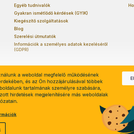
Egyéb tudnivalók
Ho
Gyakran ismétlődő kérdések (GYIK)
Kiegészítő szolgáltatások
Blog
Szerelési útmutatók
Információk a személyes adatok kezeléséről
(GDPR)
ználunk a weboldal megfelelő működésének
E
 érdekében, és az Ön hozzájárulásával többek
boldalunk tartalmának személyre szabására,
el
lzott hirdetések megjelenítésére más weboldalak
lózatain.
ormációk
k