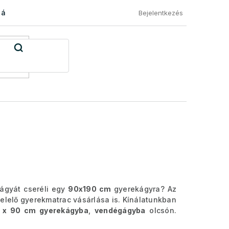
 áru visszaküldése
Általános Szerződési Feltételek
Eléged
Bejelentkezés
ágyát cseréli egy
90x190 cm
gyerekágyra? Az
elő gyerekmatrac vásárlása is. Kínálatunkban
 x 90 cm gyerekágyba
,
vendégágyba
olcsón.