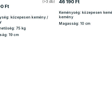
46 190 Ft
(>3 db)
0 Ft
Keménység:
közepesen kemé
kemény
ység:
közepesen kemény /
y
Magasság:
10 cm
hetőség:
75 kg
ság:
19 cm