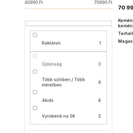
a
40990
Ft
70990
Ft
70 99
Kemén
kemén
Terhel
Magas
Raktáron
1
Újdonság
0
Több színben / Több
4
méretben
4kids
4
Vyrobené na SK
2