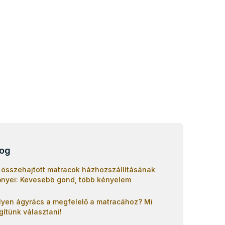
log
 összehajtott matracok házhozszállításának
őnyei: Kevesebb gond, több kényelem
lyen ágyrács a megfelelő a matracához? Mi
gítünk választani!