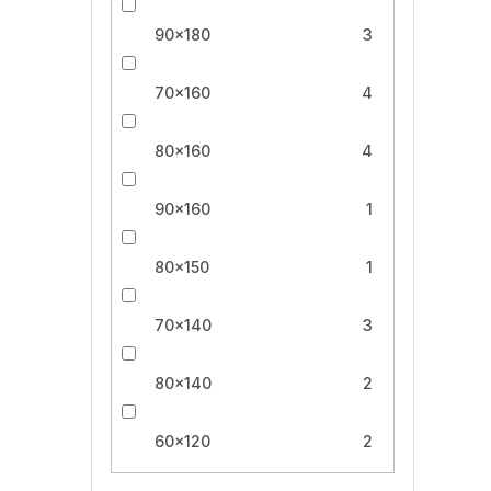
90x180
3
70x160
4
80x160
4
90x160
1
80x150
1
70x140
3
80x140
2
60x120
2