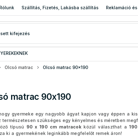
Rólunk
Szállítás, Fizetés, Lakásba szállítás
Reklamáció és
YEREKEKNEK
Olcsó matrac
Olcsó matrac 90x190
só matrac 90x190
 hogy gyermeke egy nagyobb ágyat kapjon vagy éppen a kis
 természetesen szükséges egy kényelmes és méretben megfel
böző típusú
90 x 190 cm matracok
közül választhat a
190
za ki a gyermekének leginkább megfelelőt remek áron!