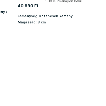
5-10 munkanapon belül
40 990 Ft
ny /
Keménység:
közepesen kemény
Magasság:
8 cm