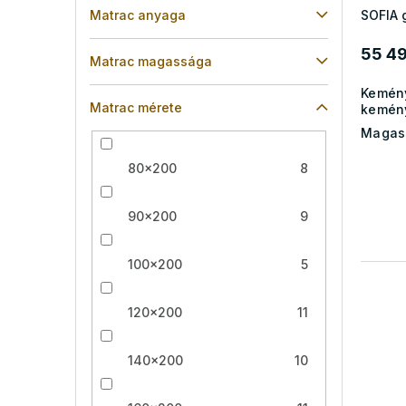
Matrac anyaga
SOFIA 
55 49
Matrac magassága
Kemén
Matrac mérete
kemén
Magas
80x200
8
90x200
9
100x200
5
120x200
11
140x200
10