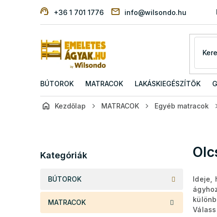
Ugrás
+36 1 701 1776
info@wilsondo.hu
a
fő
tartalomhoz
BÚTOROK
MATRACOK
LAKÁSKIEGÉSZÍTŐK
G
Kezdőlap
MATRACOK
Egyéb matracok
O
l
d
Kategóriák
Olc
a
Kategóriák
átugrása
l
s
BÚTOROK
Ideje,
ó
ágyhoz
p
külön
MATRACOK
a
Válass
n