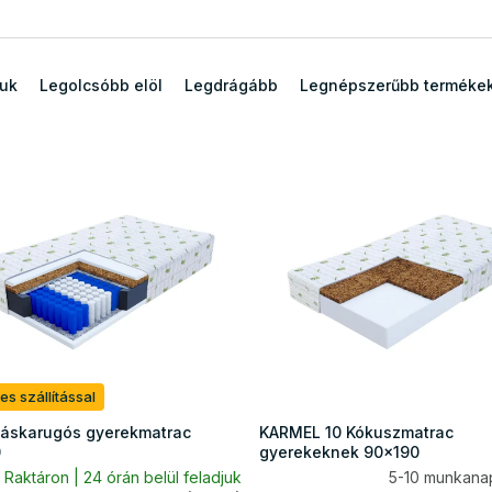
juk
Legolcsóbb elöl
Legdrágább
Legnépszerűbb terméke
es szállítással
áskarugós gyerekmatrac
KARMEL 10 Kókuszmatrac
0
gyerekeknek 90x190
Raktáron | 24 órán belül feladjuk
5-10 munkana