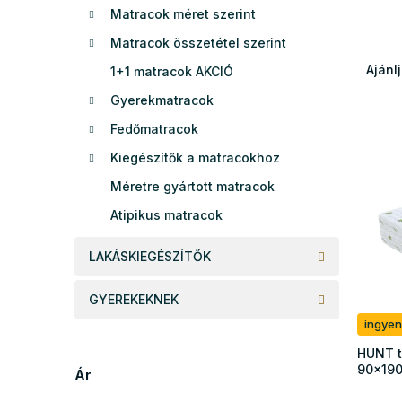
Matracok méret szerint
e
l
Matracok összetétel szerint
T
e
Ajánl
1+1 matracok AKCIÓ
r
Gyerekmatracok
m
T
é
Fedőmatracok
e
k
Kiegészítők a matracokhoz
r
e
m
k
Méretre gyártott matracok
é
r
Atipikus matracok
k
e
e
n
LAKÁSKIEGÉSZÍTŐK
k
d
l
e
GYEREKEKNEK
i
z
s
é
ingyen
t
s
HUNT t
á
e
90x19
Ár
j