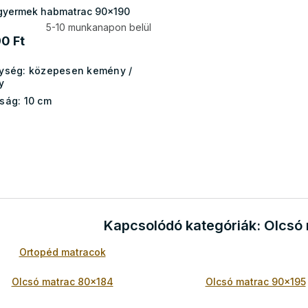
gyermek habmatrac 90x190
5-10 munkanapon belül
0 Ft
ység:
közepesen kemény /
y
ság:
10 cm
L
i
s
t
a
Kapcsolódó kategóriák: Olcsó
i
r
Ortopéd matracok
á
n
y
Olcsó matrac 80x184
Olcsó matrac 90x195
í
t