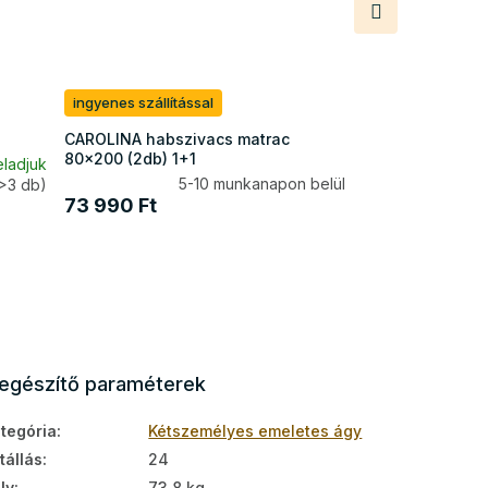
termék
ingyenes szállítással
CAROLINA habszivacs matrac
80x200 (2db) 1+1
eladjuk
5-10 munkanapon belül
>3 db)
73 990 Ft
iegészítő paraméterek
tegória
:
Kétszemélyes emeletes ágy
tállás
:
24
ly
:
73.8 kg