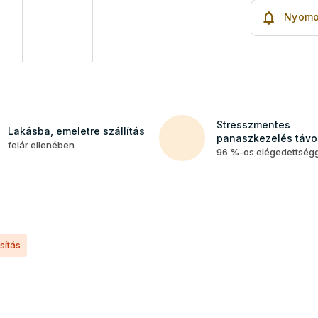
Nyomo
Stresszmentes
Lakásba, emeletre szállítás
panaszkezelés távol
felár ellenében
96 %-os elégedettség
sítás