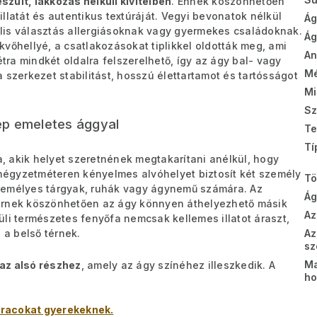
szült, lakkozás nélküli kivitelben
. Ennek köszönhetően
llatát és autentikus textúráját. Vegyi bevonatok nélkül
Ág
ális választás allergiásoknak vagy gyermekes családoknak.
Ág
vőhellyé, a csatlakozásokat tiplikkel oldották meg, ami
A
étra mindkét oldalra felszerelhető, így az ágy bal- vagy
Mé
fa szerkezet stabilitást, hosszú élettartamot és tartósságot
Mi
Sz
p emeletes ággyal
Te
Tí
 akik helyet szeretnének megtakarítani anélkül, hogy
égyzetméteren kényelmes alvóhelyet biztosít két személy
T
zemélyes tárgyak, ruhák vagy ágynemű számára. Az
Ág
zernek köszönhetően az ágy könnyen áthelyezhető másik
Az
li természetes fenyőfa nemcsak kellemes illatot áraszt,
a belső térnek.
Az
sz
Ma
az alsó részhez
, amely az ágy színéhez illeszkedik. A
ho
racokat gyerekeknek.