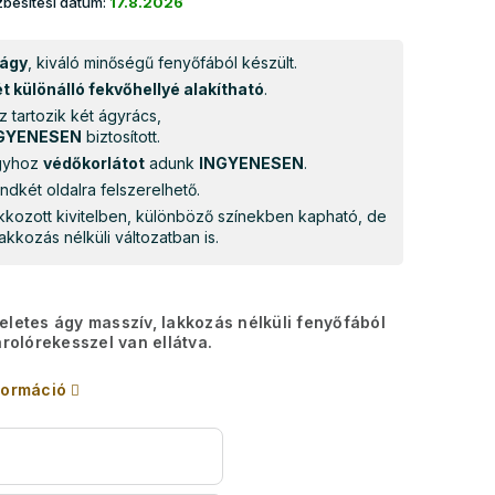
besítési dátum:
17.8.2026
 ágy
, kiváló minőségű fenyőfából készült.
ét különálló fekvőhellyé alakítható
.
 tartozik két ágyrács,
GYENESEN
biztosított.
ágyhoz
védőkorlátot
adunk
INGYENESEN
.
ndkét oldalra felszerelhető.
kkozott kivitelben, különböző színekben kapható, de
akkozás nélküli változatban is.
eletes ágy masszív, lakkozás nélküli fenyőfából
árolórekesszel van ellátva.
formáció
s