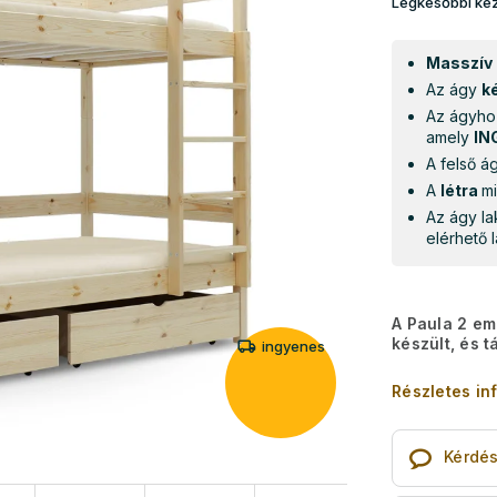
Legkésőbbi kéz
Masszív
Az ágy
k
Az ágyhoz
amely
IN
A felső 
A
létra
mi
Az ágy la
elérhető l
A Paula 2 em
készült, és t
ingyenes
Részletes in
Kérdé