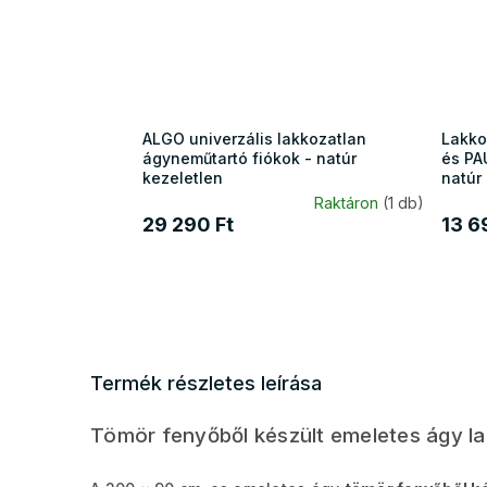
ALGO univerzális lakkozatlan
Lakko
ágyneműtartó fiókok - natúr
és PA
kezeletlen
natúr 
Raktáron
(1 db)
29 290 Ft
13 6
Termék részletes leírása
Tömör fenyőből készült emeletes ágy la