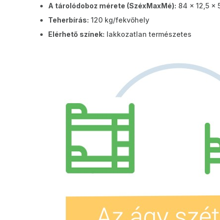
A tárolódoboz mérete (SzéxMaxMé):
84 x 12,5 x 
Teherbírás:
120 kg/fekvőhely
Elérhető színek:
lakkozatlan természetes