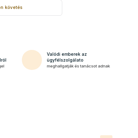
n követés
Valódi emberek az
ról
ügyfélszolgálato
gel
meghallgatják és tanácsot adnak
Következő