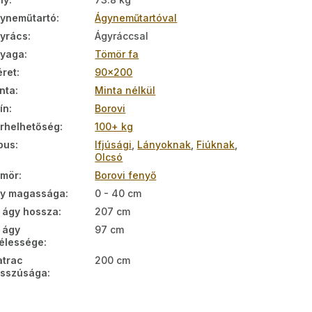
yneműtartó
:
Ágyneműtartóval
yrács
:
Ágyráccsal
nyaga
:
Tömör fa
ret
:
90x200
nta
:
Minta nélkül
ín
:
Borovi
rhelhetőség
:
100+ kg
pus
:
Ifjúsági
,
Lányoknak
,
Fiúknak
,
Olcsó
ömör
:
Borovi fenyő
y magassága
:
0 - 40 cm
 ágy hossza
:
207 cm
 ágy
97 cm
élessége
:
trac
200 cm
sszúsága
: