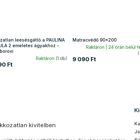
zatlan leesésgátló a PAULINA
Matracvédő 90x200
ULA 2 emeletes ágyakhoz -
Raktáron | 24 órán belül f
borovi
(
Raktáron
(1 db)
9 090 Ft
90 Ft
K
Ka
kkozatlan kivitelben
Jó
Sú