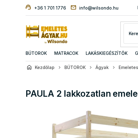
Ugrás
+36 1 701 1776
info@wilsondo.hu
a
fő
tartalomhoz
BÚTOROK
MATRACOK
LAKÁSKIEGÉSZÍTŐK
G
Kezdőlap
BÚTOROK
Ágyak
Emelete
PAULA 2 lakkozatlan emel