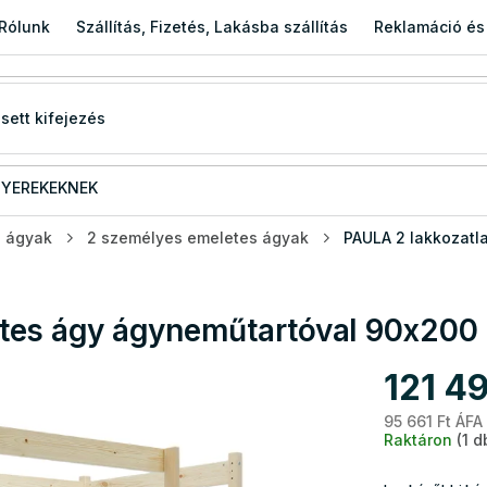
Rólunk
Szállítás, Fizetés, Lakásba szállítás
Reklamáció és
YEREKEKNEK
s ágyak
2 személyes emeletes ágyak
PAULA 2 lakkozatl
etes ágy ágyneműtartóval 90x200
121 49
95 661 Ft ÁFA
Raktáron
(1 d