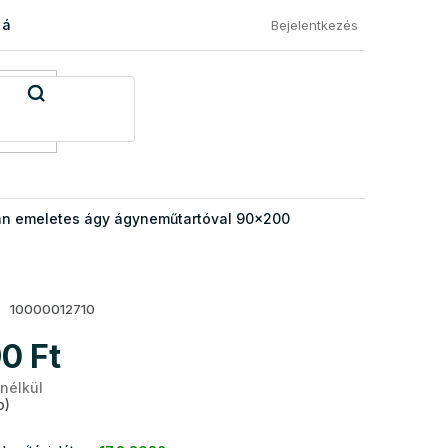
 áru visszaküldése
Általános Szerződési Feltételek
Eléged
Bejelentkezés
an emeletes ágy ágyneműtartóval 90x200
10000012710
0 Ft
 nélkül
Egységár:
b)