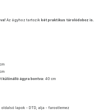
tva!
Az ágyhoz tartozik
két praktikus tárolódoboz is.
cm
 cm
t különálló ágyra bontva:
40 cm
 oldalsó lapok - DTD, alja - farostlemez