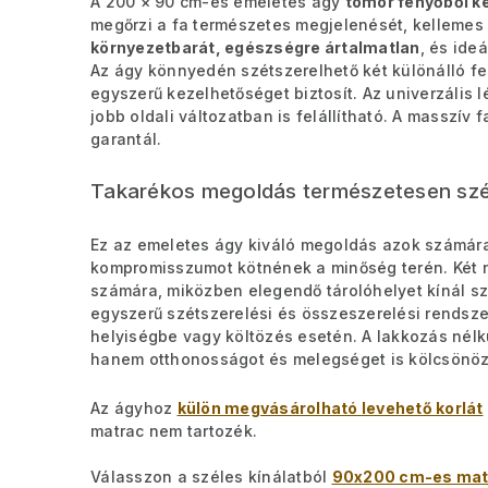
A 200 × 90 cm-es emeletes ágy
tömör fenyőből ké
megőrzi a fa természetes megjelenését, kellemes i
környezetbarát, egészségre ártalmatlan
, és ide
Az ágy könnyedén szétszerelhető két különálló fek
egyszerű kezelhetőséget biztosít. Az univerzális l
jobb oldali változatban is felállítható. A masszív 
garantál.
Takarékos megoldás természetesen szé
Ez az emeletes ágy kiváló megoldás azok számára,
kompromisszumot kötnének a minőség terén. Két n
számára, miközben elegendő tárolóhelyet kínál s
egyszerű szétszerelési és összeszerelési rends
helyiségbe vagy költözés esetén. A lakkozás nélkü
hanem otthonosságot és melegséget is kölcsönöz 
Az ágyhoz
külön megvásárolható levehető korlát
matrac nem tartozék.
Válasszon a széles kínálatból
90x200 cm-es mat