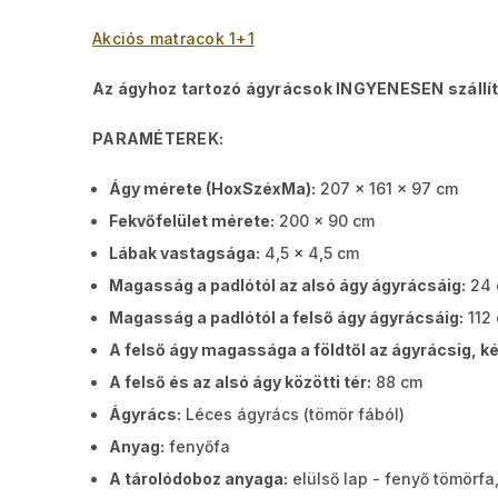
Akciós matracok 1+1
Az ágyhoz tartozó ágyrácsok INGYENESEN szállí
PARAMÉTEREK:
Ágy mérete (HoxSzéxMa):
207 x 161 x 97 cm
Fekvőfelület mérete:
200 x 90 cm
Lábak vastagsága:
4,5 x 4,5 cm
Magasság a padlótól az alsó ágy ágyrácsáig:
24 
Magasság a padlótól a felső ágy ágyrácsáig:
112
A felső ágy magassága a földtől az ágyrácsig, ké
A felső és az alsó ágy közötti tér:
88 cm
Ágyrács:
Léces ágyrács (tömör fából)
Anyag:
fenyőfa
A tárolódoboz anyaga:
elülső lap - fenyő tömörfa,