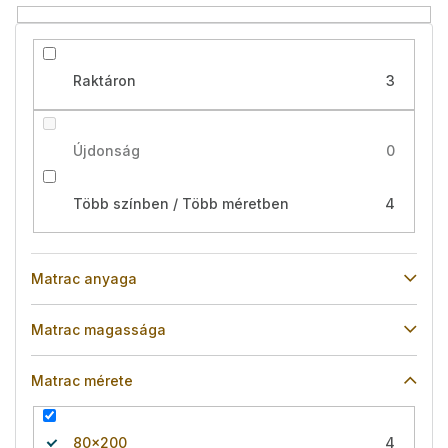
é
s
e
Raktáron
3
Újdonság
0
Több színben / Több méretben
4
Matrac anyaga
Matrac magassága
Matrac mérete
80x200
4