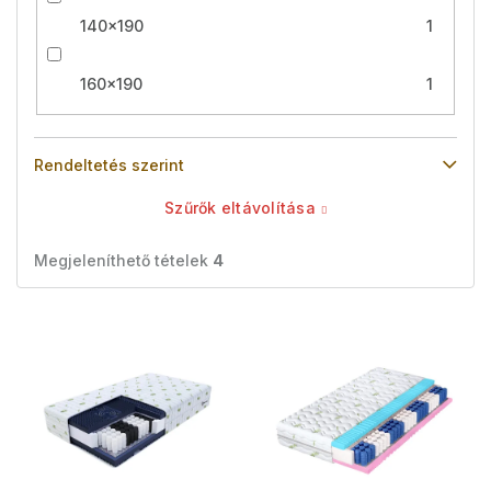
140x190
1
160x190
1
Rendeltetés szerint
Szűrők eltávolítása
Megjeleníthető tételek
4
T
e
r
m
é
k
e
k