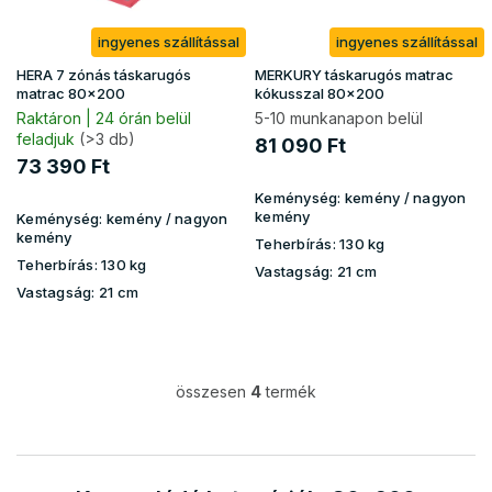
ingyenes szállítással
ingyenes szállítással
HERA 7 zónás táskarugós
MERKURY táskarugós matrac
matrac 80x200
kókusszal 80x200
Raktáron | 24 órán belül
5-10 munkanapon belül
feladjuk
(>3 db)
81 090 Ft
73 390 Ft
Keménység:
kemény / nagyon
kemény
Keménység:
kemény / nagyon
kemény
Teherbírás:
130 kg
Teherbírás:
130 kg
Vastagság:
21 cm
Vastagság:
21 cm
összesen
4
termék
L
i
s
t
a