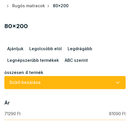
Rugós matracok
80x200
80x200
T
e
Ajánljuk
Legolcsóbb elöl
Legdrágább
r
m
Legnépszerűbb termékek
ABC szerint
é
k
összesen
4
termék
e
Szűrő bezárása
k
r
e
Ár
n
d
71290
Ft
81090
Ft
e
z