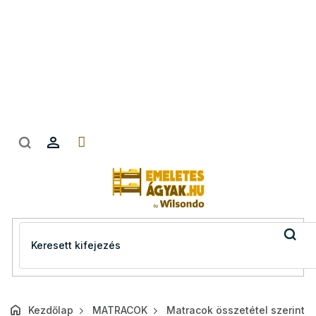
Ugrás
a
fő
tartalomhoz
Kezdőlap
MATRACOK
Matracok összetétel szerint