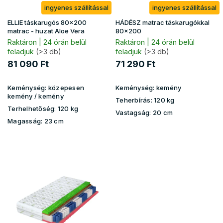
ingyenes szállítással
ingyenes szállítással
l
i
ELLIE táskarugós 80x200
HÁDÉSZ matrac táskarugókkal
s
matrac - huzat Aloe Vera
80x200
t
Raktáron | 24 órán belül
Raktáron | 24 órán belül
feladjuk
(>3 db)
feladjuk
(>3 db)
á
j
81 090 Ft
71 290 Ft
a
Keménység:
közepesen
Keménység:
kemény
kemény / kemény
Teherbírás:
120 kg
Terhelhetőség:
120 kg
Vastagság:
20 cm
Magasság:
23 cm