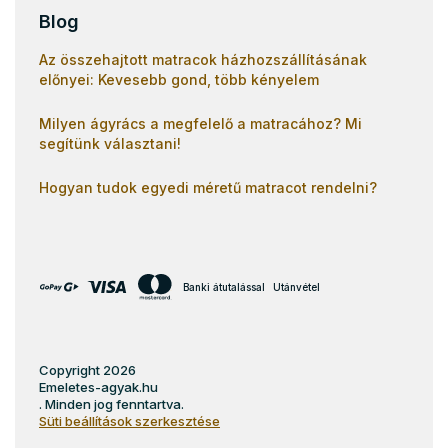
Blog
Az összehajtott matracok házhozszállításának
előnyei: Kevesebb gond, több kényelem
Milyen ágyrács a megfelelő a matracához? Mi
segítünk választani!
Hogyan tudok egyedi méretű matracot rendelni?
Banki átutalással
Utánvétel
Copyright 2026
Emeletes-agyak.hu
. Minden jog fenntartva.
Süti beállítások szerkesztése