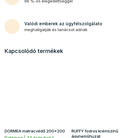
96 %-os elégedettséggel
Valódi emberek az ügyfélszolgálato
meghallgatják és tanácsot adnak
Kapcsolódó termékek
DORMEA matracvédő 200x200
RUFFY fodros krémszínű
ágyneműhuzat
Raktáron | 24 órán belül