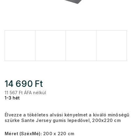
14 690 Ft
11 567 Ft ÁFA nélkül
Eg
1-3 hét
Élvezze a tökéletes alvási kényelmet a kiváló minőségű
szürke Sante Jersey gumis lepedővel, 200x220 cm
Méret (SzéxMé):
200 x 220 cm