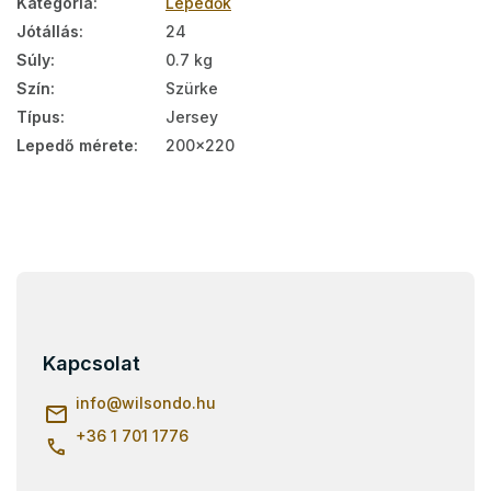
Kategória
:
Lepedők
Jótállás
:
24
Súly
:
0.7 kg
Szín
:
Szürke
Típus
:
Jersey
Lepedő mérete
:
200x220
L
á
b
l
Kapcsolat
é
c
info
@
wilsondo.hu
+36 1 701 1776