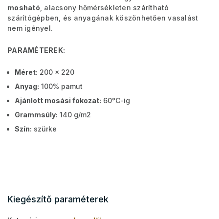
mosható
, alacsony hőmérsékleten szárítható
szárítógépben, és anyagának köszönhetően vasalást
nem igényel.
PARAMÉTEREK:
Méret:
200 x 220
Anyag:
100% pamut
Ajánlott mosási fokozat:
60°C-ig
Grammsúly:
140 g/m2
Szín:
szürke
Kiegészítő paraméterek