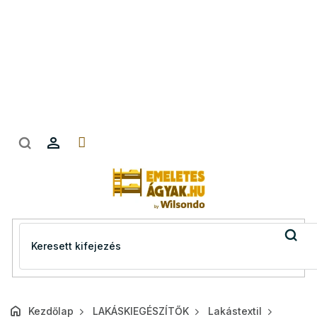
Ugrás
a
fő
tartalomhoz
Kezdőlap
LAKÁSKIEGÉSZÍTŐK
Lakástextil