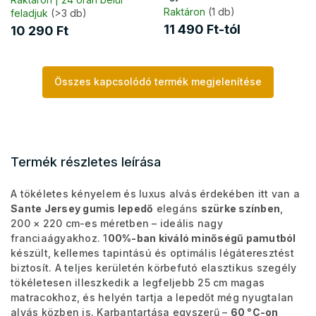
Raktáron
(1 db)
feladjuk
(>3 db)
11 490 Ft-tól
10 290 Ft
Összes kapcsolódó termék megjelenítése
Termék részletes leírása
A tökéletes kényelem és luxus alvás érdekében itt van a
Sante Jersey gumis lepedő
elegáns
szürke színben
,
200 × 220 cm-es méretben – ideális nagy
franciaágyakhoz. 1
00%-ban kiváló minőségű pamutból
készült, kellemes tapintású és optimális légáteresztést
biztosít. A teljes kerületén körbefutó elasztikus szegély
tökéletesen illeszkedik a legfeljebb 25 cm magas
matracokhoz, és helyén tartja a lepedőt még nyugtalan
alvás közben is. Karbantartása egyszerű –
60 °C-on