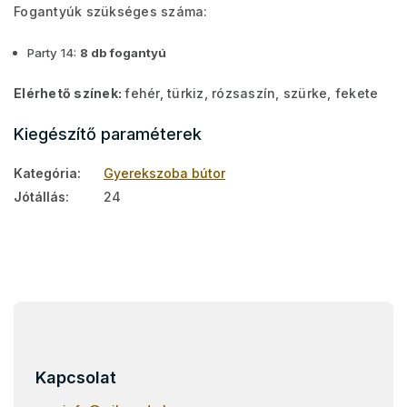
Fogantyúk szükséges száma:
Party 14:
8 db fogantyú
Elérhető színek:
fehér, türkiz, rózsaszín, szürke, fekete
Kiegészítő paraméterek
Kategória
:
Gyerekszoba bútor
Jótállás
:
24
L
á
b
l
Kapcsolat
é