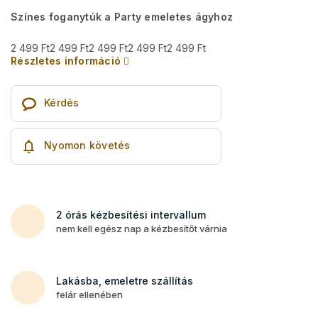
Színes foganytúk a Party emeletes ágyhoz
2 499 Ft
2 499 Ft
2 499 Ft
2 499 Ft
2 499 Ft
Részletes információ
Kérdés
Nyomon követés
2 órás kézbesítési intervallum
nem kell egész nap a kézbesítőt várnia
Lakásba, emeletre szállítás
felár ellenében