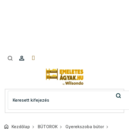
Ugrás
a
fő
tartalomhoz
Kezdőlap
BÚTOROK
Gyerekszoba bútor