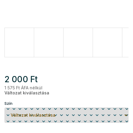
2 000 Ft
1 575 Ft ÁFA nélkül
Eg
Változat kiválasztása
Szín