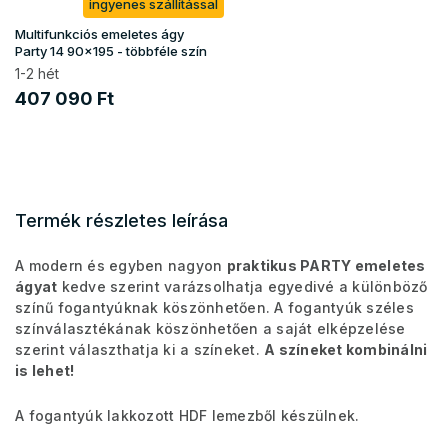
ingyenes szállítással
Multifunkciós emeletes ágy
Party 14 90x195 - többféle szín
1-2 hét
407 090 Ft
Termék részletes leírása
A modern és egyben nagyon
praktikus PARTY emeletes
ágyat
kedve szerint varázsolhatja egyedivé a különböző
színű fogantyúknak köszönhetően. A fogantyúk széles
színválasztékának köszönhetően a saját elképzelése
szerint választhatja ki a színeket.
A színeket kombinálni
is lehet!
A fogantyúk lakkozott HDF lemezből készülnek.