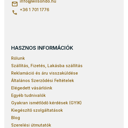
c
info
@
wilsondo.hu
+36 1 701 1776
HASZNOS INFORMÁCIÓK
Rólunk
Szállítás, Fizetés, Lakásba szállítás
Reklamáció és áru visszaküldése
Általános Szerződési Feltételek
Elégedett vásárlóink
Egyéb tudnivalók
Gyakran ismétlődő kérdések (GYIK)
Kiegészítő szolgáltatások
Blog
Szerelési útmutatók