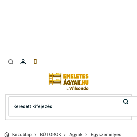
Ugrás
a
fő
tartalomhoz
Kezdőlap
BÚTOROK
Ágyak
Egyszemélyes