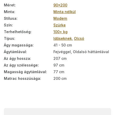
Méret
:
90x200
Minta
:
Minta nélkül
Stílusa
:
Modern
Szín
:
Szürke
Terhelhetőség
:
100+ kg
Típus
:
Időseknek
,
Olcsó
Ágy magassága
:
41 - 50 cm
Ágytámlával
:
Fejvéggel, Oldalsó háttámlával
Az ágy hossza
:
207 cm
Az ágy szélessége
:
97 cm
Magasság ágytámlával
:
77 cm
Matrac hosszúsága
:
200 cm
L