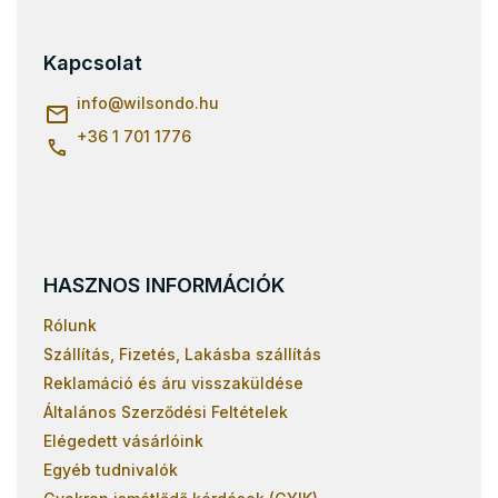
á
b
l
Kapcsolat
é
c
info
@
wilsondo.hu
+36 1 701 1776
HASZNOS INFORMÁCIÓK
Rólunk
Szállítás, Fizetés, Lakásba szállítás
Reklamáció és áru visszaküldése
Általános Szerződési Feltételek
Elégedett vásárlóink
Egyéb tudnivalók