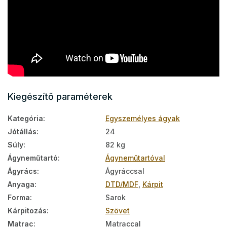
Kiegészítő paraméterek
Kategória
:
Egyszemélyes ágyak
Jótállás
:
24
Súly
:
82 kg
Ágyneműtartó
:
Ágyneműtartóval
Ágyrács
:
Ágyráccsal
Anyaga
:
DTD/MDF
,
Kárpit
Forma
:
Sarok
Kárpitozás
:
Szövet
Matrac
:
Matraccal