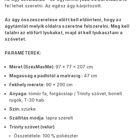
fel lehet szerelni. Az egész ágy kárpitozott.
Az ágy összeszerelése előtt kell eldönteni, hogy az
ágytámlát melyik oldalra szeretné felszerelni. Meg kell
találni az előfúrt lyukakat, majd át kell lyukasztani a
szövetet.
PARAMÉTEREK:
Méret (SzéxMaxMé):
97 x 77 x 207 cm
Magasság a padlótól a matracig :
47 cm
Fekhely mérete:
90 x 200 cm
Anyaga:
tömör fa, forgácslap / Trinity szövet, bonell
rugók, T-30 hab
Szín:
szürke
Szállítás módja
: lapra szerelt
Trinity szövet (velúr)
Összetétele: 100 % poliészter