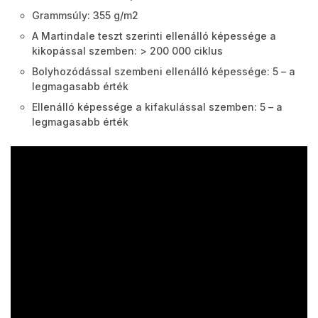
Grammsúly: 355 g/m2
A Martindale teszt szerinti ellenálló képessége a
kikopással szemben: > 200 000 ciklus
Bolyhozódással szembeni ellenálló képessége: 5 – a
legmagasabb érték
Ellenálló képessége a kifakulással szemben: 5 – a
legmagasabb érték