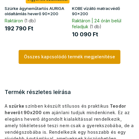
Szürke ágyneműtartós AURIGA
KOBE vízálló matracvédő
oldaltámlás heverő 90x200
90x200
Raktáron
(1 db)
Raktáron | 24 órán belül
feladjuk
(1 db)
192 790 Ft
10 090 Ft
Összes kapcsolódó termék megjelenítése
Termék részletes leírása
A
szürke
színben készült stílusos és praktikus
Teodor
heverőt 90x200 cm
ajánlani tudjuk mindenkinek. Ez az
elegáns heverő átgondolt kialakítással rendelkezik,
amely tökéletessé teszi nem csak a gyerekszobába, de a
vendégszobába is. Rendelkezik egy hosszabb és egy
rövidebb ágytámlával, amelyeknek köszönhetően