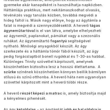
gyermeke akár kanapéként is használhatja napközben.
Háttámlája praktikus, mert nekitámaszkodhat olvasás,
tévénézés vagy tanulás közben, továbbá megvédi a
hideg faltól is. Másik nagy előnye, hogy az ágytámla a
falat is megvédi a szennyeződésektől. A heverő
tágas
ágyneműtartóval
is el van látva, amelybe elhelyezheti
az ágyneműt, paplanokat, párnákat vagy a szezonális
ruhákat. Az ágyneműtartó
fogantyú
segítségével
nyitható. Minőségi anyagokból készült. Az ágy
szerkezete és a háttámla tömör fából készült, az ágy
pedig forgácslaptból bonell rugókkal és T-30-as habbal.
Különleges Trinity szövettel kárpitozott, amelynek
köszönhetően biztosítva lesz a hosszú élettartama. A
szürke
színének köszönhetően könnyen beillik bármilyen
stílusú és színű otthonba. A heverő háta nem ugyanolyan
szövettel kárpitozott mint a heverő többi része.
A heverő
részét képezi a matrac
is, amely biztosítja majd
a kényelmes pihenését.
Az ágy
kétoldalas
- az ágytámlát
jobb és bal oldalra is