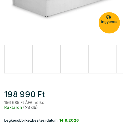
ingyenes
198 990 Ft
156 685 Ft ÁFA nélkül
Eg
Raktáron
(>3 db)
Legkésőbbi kézbesítési dátum:
14.8.2026