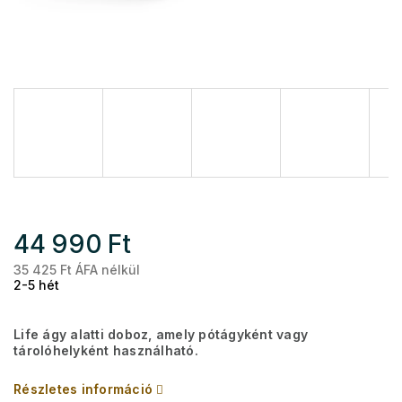
44 990 Ft
35 425 Ft ÁFA nélkül
Eg
2-5 hét
Life ágy alatti doboz, amely pótágyként vagy
tárolóhelyként használható.
Részletes információ