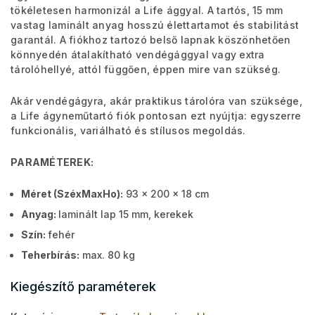
tökéletesen harmonizál a Life ággyal. A tartós, 15 mm
vastag laminált anyag hosszú élettartamot és stabilitást
garantál. A fiókhoz tartozó belső lapnak köszönhetően
könnyedén átalakítható vendégággyal vagy extra
tárolóhellyé, attól függően, éppen mire van szükség.
Akár vendégágyra, akár praktikus tárolóra van szüksége,
a Life ágyneműtartó fiók pontosan ezt nyújtja: egyszerre
funkcionális, variálható és stílusos megoldás.
PARAMÉTEREK:
Méret (SzéxMaxHo):
93 x 200 x 18 cm
Anyag:
laminált lap 15 mm, kerekek
Szín:
fehér
Teherbírás:
max. 80 kg
Kiegészítő paraméterek