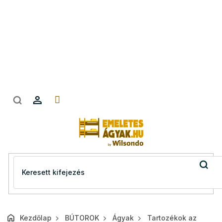
Ugrás
a
fő
tartalomhoz
Kezdőlap
BÚTOROK
Ágyak
Tartozékok az