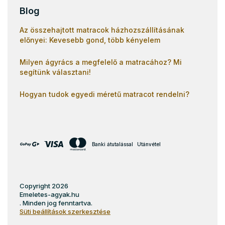
Blog
Az összehajtott matracok házhozszállításának
előnyei: Kevesebb gond, több kényelem
Milyen ágyrács a megfelelő a matracához? Mi
segítünk választani!
Hogyan tudok egyedi méretű matracot rendelni?
Banki átutalással
Utánvétel
Copyright 2026
Emeletes-agyak.hu
. Minden jog fenntartva.
Süti beállítások szerkesztése