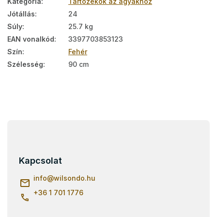
Kategória
:
Tartozékok az ágyakhoz
Jótállás
:
24
Súly
:
25.7 kg
EAN vonalkód
:
3397703853123
Szín
:
Fehér
Szélesség
:
90 cm
L
á
b
l
Kapcsolat
é
c
info
@
wilsondo.hu
+36 1 701 1776