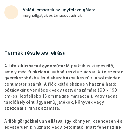
Valódi emberek az ügyfélszolgálato
meghallgatják és tanácsot adnak
Termék részletes leírása
A
Life kihúzható ágyneműtartó
praktikus kiegészítő,
amely még funkcionálisabbá teszi az ágyat. Kifejezetten
gyerekszobákba és diákszobákba készült, ahol minden
centiméter számít. A fiók kétféleképpen használható:
pótágyként
vendégek vagy testvér számára (90 × 190
cm-es, legfeljebb 15 cm magas matraccal), vagy tágas
tárolóhelyként ágynemű, játékok, könyvek vagy
szezonális ruhák számára.
A
fiók görgőkkel van ellátva
, így könnyen, csendesen és
egyszerűen kihúzható vagy betolható.
Matt fehér színe