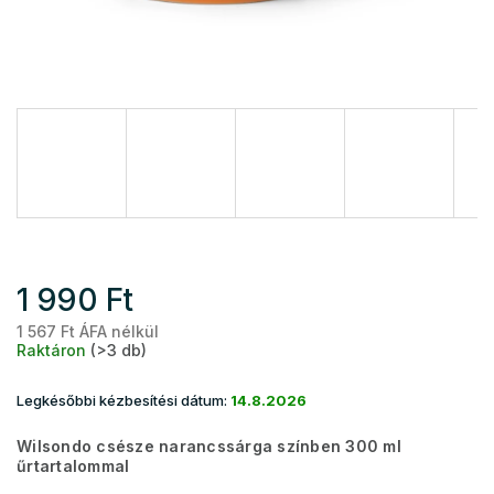
1 990 Ft
1 567 Ft ÁFA nélkül
Eg
Raktáron
(>3 db)
Legkésőbbi kézbesítési dátum:
14.8.2026
Wilsondo csésze narancssárga színben 300 ml
űrtartalommal