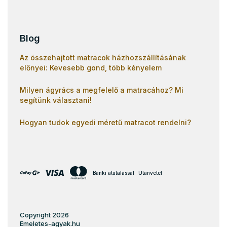
Blog
Az összehajtott matracok házhozszállításának
előnyei: Kevesebb gond, több kényelem
Milyen ágyrács a megfelelő a matracához? Mi
segítünk választani!
Hogyan tudok egyedi méretű matracot rendelni?
Banki átutalással
Utánvétel
Copyright 2026
Emeletes-agyak.hu