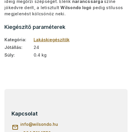
ideig megőrzi szépségét. Élénk
narancssárga
színe
jókedvre derít, a letisztult
Wilsondo logó
pedig stílusos
megjelenést kölcsönöz neki.
Kiegészítő paraméterek
Kategória
:
Lakáskiegészítők
Jótállás
:
24
Súly
:
0.4 kg
L
á
b
l
Kapcsolat
é
c
info
@
wilsondo.hu