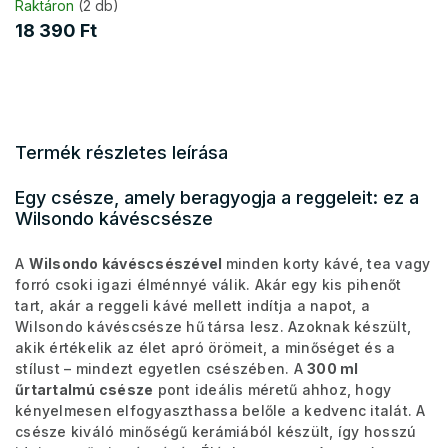
Raktáron
(2 db)
18 390 Ft
Termék részletes leírása
Egy csésze, amely beragyogja a reggeleit: ez a
Wilsondo kávéscsésze
A
Wilsondo kávéscsészével
minden korty kávé, tea vagy
forró csoki igazi élménnyé válik. Akár egy kis pihenőt
tart, akár a reggeli kávé mellett indítja a napot, a
Wilsondo kávéscsésze hű társa lesz. Azoknak készült,
akik értékelik az élet apró örömeit, a minőséget és a
stílust – mindezt egyetlen csészében. A
300 ml
űrtartalmú csésze
pont ideális méretű ahhoz, hogy
kényelmesen elfogyaszthassa belőle a kedvenc italát. A
csésze kiváló minőségű kerámiából készült, így hosszú