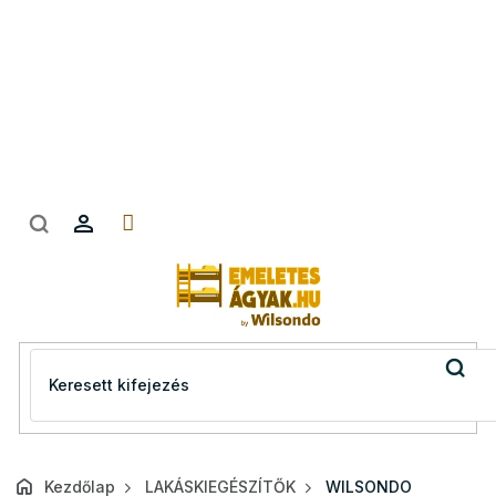
Ugrás
a
fő
tartalomhoz
Kezdőlap
LAKÁSKIEGÉSZÍTŐK
WILSONDO