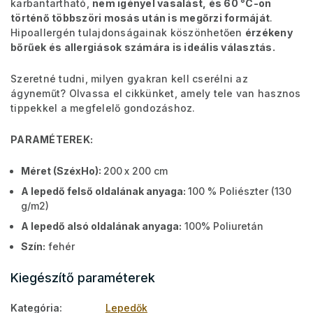
karbantartható,
nem igényel vasalást, és 60 °C-on
történő többszöri mosás után is megőrzi formáját
.
Hipoallergén tulajdonságainak köszönhetően
érzékeny
bőrűek és allergiások számára is ideális választás.
Szeretné tudni, milyen gyakran kell cserélni az
ágyneműt? Olvassa el cikkünket, amely tele van hasznos
tippekkel a megfelelő gondozáshoz.
PARAMÉTEREK:
Méret (SzéxHo):
200
x 200 cm
A lepedő felső oldalának anyaga:
100 % Poliészter (130
g/m2)
A lepedő alsó oldalának anyaga:
100% Poliuretán
Szín:
fehér
Kiegészítő paraméterek
Kategória
:
Lepedők