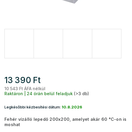
13 390 Ft
10 543 Ft ÁFA nélkül
Eg
Raktáron | 24 órán belül feladjuk
(>3 db)
Legkésőbbi kézbesítési dátum:
10.8.2026
Fehér vízálló lepedő 200x200, amelyet akár 60 °C-on is
moshat