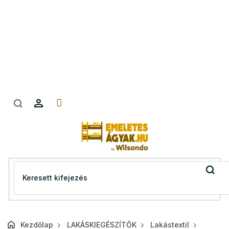
Ugrás
a
fő
tartalomhoz
Kezdőlap
LAKÁSKIEGÉSZÍTŐK
Lakástextil