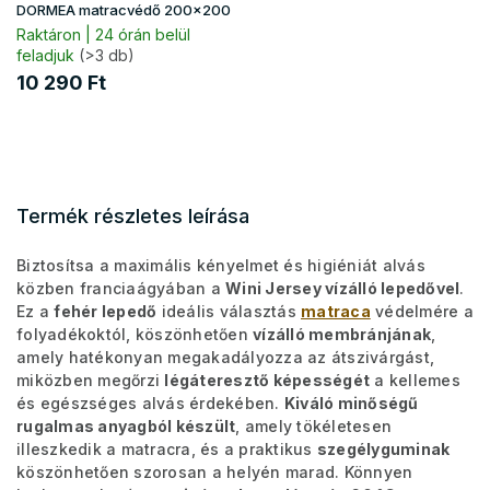
DORMEA matracvédő 200x200
Raktáron | 24 órán belül
feladjuk
(>3 db)
10 290 Ft
Termék részletes leírása
Biztosítsa a maximális kényelmet és higiéniát alvás
közben franciaágyában a
Wini Jersey vízálló lepedővel
.
Ez a
fehér lepedő
ideális választás
matraca
védelmére a
folyadékoktól, köszönhetően
vízálló membránjának
,
amely hatékonyan megakadályozza az átszivárgást,
miközben megőrzi
légáteresztő képességét
a kellemes
és egészséges alvás érdekében.
Kiváló minőségű
rugalmas anyagból készült
, amely tökéletesen
illeszkedik a matracra, és a praktikus
szegélyguminak
köszönhetően szorosan a helyén marad. Könnyen