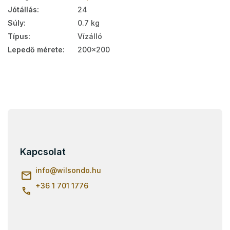
Jótállás
:
24
Súly
:
0.7 kg
Típus
:
Vízálló
Lepedő mérete
:
200x200
L
á
b
l
Kapcsolat
é
c
info
@
wilsondo.hu
+36 1 701 1776