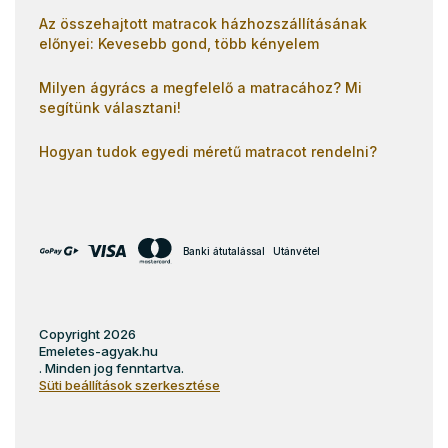
Az összehajtott matracok házhozszállításának
előnyei: Kevesebb gond, több kényelem
Milyen ágyrács a megfelelő a matracához? Mi
segítünk választani!
Hogyan tudok egyedi méretű matracot rendelni?
Banki átutalással
Utánvétel
Copyright 2026
Emeletes-agyak.hu
. Minden jog fenntartva.
Süti beállítások szerkesztése