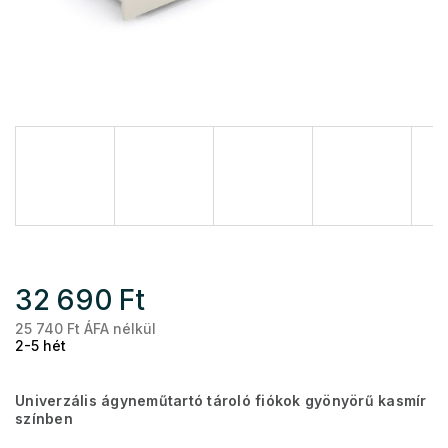
32 690 Ft
25 740 Ft ÁFA nélkül
Eg
2-5 hét
Univerzális ágyneműtartó tároló fiókok gyönyörű kasmír
színben