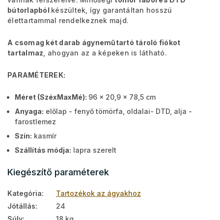
bútorlapból
készültek, így garantáltan hosszú
élettartammal rendelkeznek majd.
A csomag két darab ágyneműtartó tároló fiókot
tartalmaz
, ahogyan az a képeken is látható.
PARAMÉTEREK:
Méret (SzéxMaxMé):
96 x 20,9 x 78,5 cm
Anyaga:
előlap - fenyő tömörfa, oldalai- DTD, alja -
farostlemez
Szín:
kasmír
Szállítás módja:
lapra szerelt
Kiegészítő paraméterek
Kategória
:
Tartozékok az ágyakhoz
Jótállás
:
24
Súly
:
18 kg