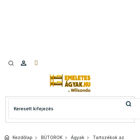
Ugrás
a
fő
tartalomhoz
Kezdőlap
BÚTOROK
Ágyak
Tartozékok az