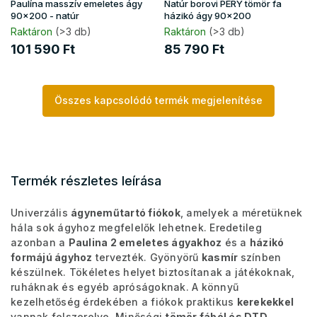
Paulína masszív emeletes ágy
Natúr borovi PERY tömör fa
90x200 - natúr
házikó ágy 90x200
Raktáron
(>3 db)
Raktáron
(>3 db)
101 590 Ft
85 790 Ft
Összes kapcsolódó termék megjelenítése
Termék részletes leírása
Univerzális
ágyneműtartó fiókok
, amelyek a méretüknek
hála sok ágyhoz megfelelők lehetnek. Eredetileg
azonban a
Paulina 2 emeletes ágyakhoz
és a
házikó
formájú ágyhoz
tervezték. Gyönyörű
kasmír
színben
készülnek. Tökéletes helyet biztosítanak a játékoknak,
ruháknak és egyéb apróságoknak. A könnyű
kezelhetőség érdekében a fiókok praktikus
kerekekkel
vannak felszerelve. Minőségi
tömör fából és DTD