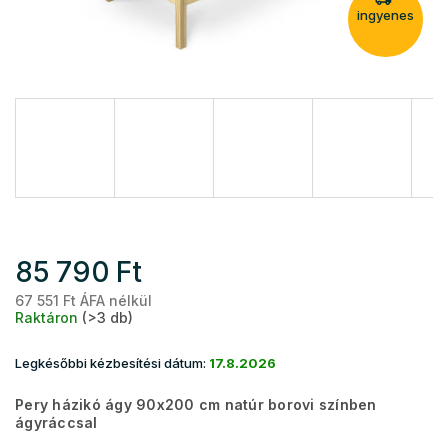
ingyenes
85 790 Ft
67 551 Ft ÁFA nélkül
Eg
Raktáron
(>3 db)
Legkésőbbi kézbesítési dátum:
17.8.2026
Pery házikó ágy 90x200 cm natúr borovi színben
ágyráccsal