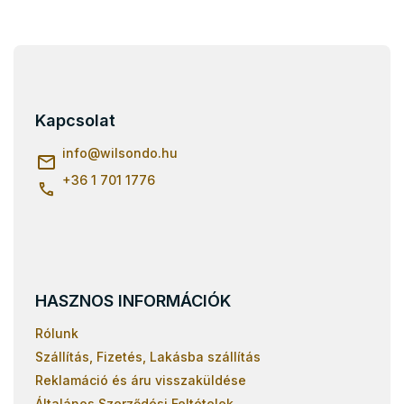
L
á
b
l
Kapcsolat
é
c
info
@
wilsondo.hu
+36 1 701 1776
HASZNOS INFORMÁCIÓK
Rólunk
Szállítás, Fizetés, Lakásba szállítás
Reklamáció és áru visszaküldése
Általános Szerződési Feltételek