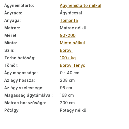
Ágyneműtartó
:
Ágyneműtartó nélkül
Ágyrács
:
Ágyráccsal
Anyaga
:
Tömör fa
Matrac
:
Matrac nélkül
Méret
:
90x200
Minta
:
Minta nélkül
Szín
:
Borovi
Terhelhetőség
:
100+ kg
Tömör
:
Borovi fenyő
Ágy magassága
:
0 - 40 cm
Az ágy hossza
:
208 cm
Az ágy szélessége
:
98 cm
Magasság ágytámlával
:
168 cm
Matrac hosszúsága
:
200 cm
Pótágy
:
Pótágy nélkül