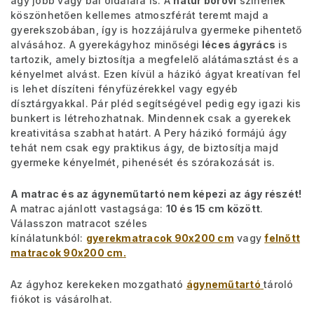
ágy jobb vagy bal oldalára is. A
natúr borovi
színének
köszönhetően kellemes atmoszférát teremt majd a
gyerekszobában, így is hozzájárulva gyermeke pihentető
alvásához. A gyerekágyhoz minőségi
léces ágyrács
is
tartozik, amely biztosítja a megfelelő alátámasztást és a
kényelmet alvást. Ezen kívül a házikó ágyat kreatívan fel
is lehet díszíteni fényfüzérekkel vagy egyéb
dísztárgyakkal. Pár pléd segítségével pedig egy igazi kis
bunkert is létrehozhatnak. Mindennek csak a gyerekek
kreativitása szabhat határt. A Pery házikó formájú ágy
tehát nem csak egy praktikus ágy, de biztosítja majd
gyermeke kényelmét, pihenését és szórakozását is.
A matrac és az ágyneműtartó nem képezi az ágy részét!
A matrac ajánlott vastagsága:
10 és 15 cm között
.
Válasszon matracot széles
kínálatunkból:
gyerekmatracok 90x200 cm
vagy
felnőtt
matracok 90x200 cm
.
Az ágyhoz kerekeken mozgatható
ágyneműtartó
tároló
fiókot is vásárolhat.