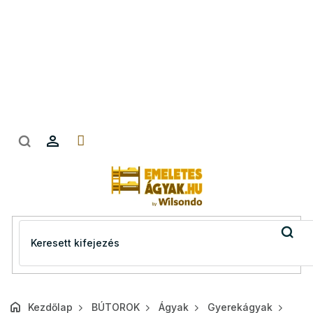
Ugrás
a
fő
tartalomhoz
Kezdőlap
BÚTOROK
Ágyak
Gyerekágyak