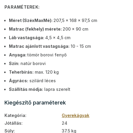
PARAMÉTEREK:
Méret (SzéxMaxMé):
207,5 x 168 x 97,5 cm
Matrac (fekhely) mérete:
200 x 90 cm
Láb vastagsága:
4,5 x 4,5 cm
Matrac ajánlott vastagsága:
10 - 15 cm
Anyaga:
tömör borovi fenyő
Szín:
natúr borovi
Teherbírás:
max. 120 kg
Ágyrács:
szilárd léces
Szállítás módja:
lapra szerelt
Kiegészítő paraméterek
Kategória
:
Gyerekágyak
Jótállás
:
24
Súly
:
37.5 kg