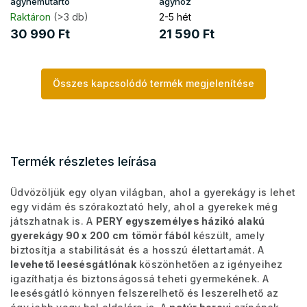
ágyneműtartó
ágyhoz
Raktáron
(>3 db)
2-5 hét
30 990 Ft
21 590 Ft
Összes kapcsolódó termék megjelenítése
Termék részletes leírása
Üdvözöljük egy olyan világban, ahol a gyerekágy is lehet
egy vidám és szórakoztató hely, ahol a gyerekek még
játszhatnak is. A
PERY egyszemélyes házikó alakú
gyerekágy 90 x 200 cm
tömör fából
készült, amely
biztosítja a stabilitását és a hosszú élettartamát. A
levehető leesésgátlónak
köszönhetően az igényeihez
igazíthatja és biztonságossá teheti gyermekének. A
leesésgátló könnyen felszerelhető és leszerelhető az