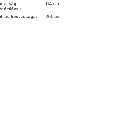
agasság
114 cm
ytámlával
:
trac hosszúsága
:
200 cm