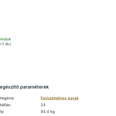
eladjuk
>3 db)
iegészítő paraméterek
tegória
:
Egyszemélyes ágyak
tállás
:
24
ly
:
84.4 kg