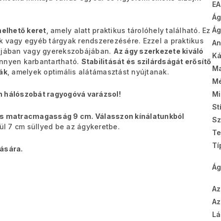
EA
Ág
Ág
elhető keret
, amely alatt praktikus tárolóhely található. Ez
k vagy egyéb tárgyak rendszerezésére. Ezzel a praktikus
A
bájában vagy gyerekszobájában.
Az ágy szerkezete kiváló
Ká
önnyen karbantartható.
Stabilitását és szilárdságát erősítő
Ma
ák
, amelyek optimális alátámasztást nyújtanak.
Mé
n hálószobát ragyogóvá varázsol!
Mi
St
s matracmagasság 9 cm. Válasszon kínálatunkból
Sz
ül 7 cm süllyed be az ágykeretbe.
Te
Tí
tására.
Ág
Az
Az
Lá