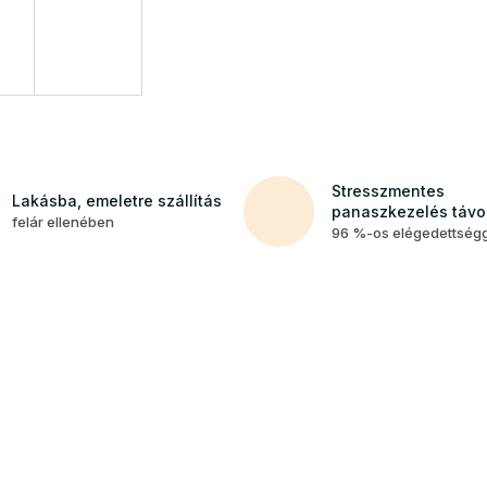
Stresszmentes
Lakásba, emeletre szállítás
panaszkezelés távol
felár ellenében
96 %-os elégedettség