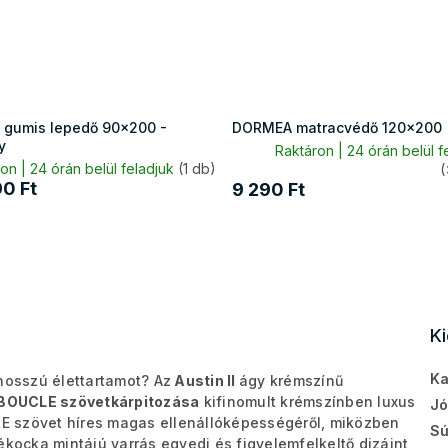
 gumis lepedő 90x200 -
DORMEA matracvédő 120x200
y
Raktáron | 24 órán belül f
on | 24 órán belül feladjuk
(1 db)
(
90 Ft
9 290 Ft
K
Ka
hosszú élettartamot? Az
Austin II
ágy krémszínű
 BOUCLE szövetkárpitozása
kifinomult krémszínben luxus
Jó
E szövet híres magas ellenállóképességéről, miközben
Sú
ékocka mintájú varrás egyedi és figyelemfelkeltő dizájnt