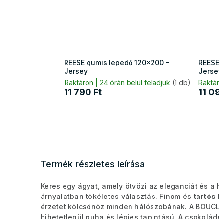
REESE gumis lepedő 120x200 -
REESE
Jersey
Jerse
Raktáron | 24 órán belül feladjuk
(1 db)
Raktár
11 790 Ft
11 0
Termék részletes leírása
Keres egy ágyat, amely ötvözi az eleganciát és a 
árnyalatban tökéletes választás. Finom és
tartós
érzetet kölcsönöz minden hálószobának. A BOUCL
hihetetlenül puha és légies tapintású. A csokolád