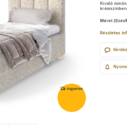
Kiváló minős
krémszínben
Méret (Széx
Részletes in
Kérdé
Nyomo
ingyenes