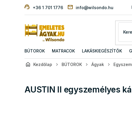
Ugrás
+36 1 701 1776
info@wilsondo.hu
a
fő
tartalomhoz
BÚTOROK
MATRACOK
LAKÁSKIEGÉSZÍTŐK
G
Kezdőlap
BÚTOROK
Ágyak
Egyszem
AUSTIN II egyszemélyes ká