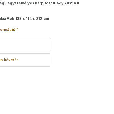
égű egyszemélyes kárpitozott ágy Austin II
MaxMé):
133 x 114 x 212 cm
formáció
s
n követés