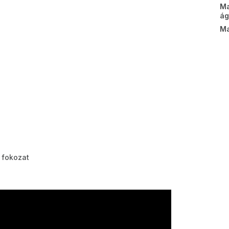
M
ág
Ma
 fokozat