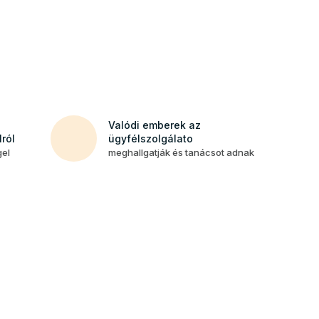
Valódi emberek az
ról
ügyfélszolgálato
gel
meghallgatják és tanácsot adnak