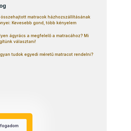
log
 összehajtott matracok házhozszállításának
őnyei: Kevesebb gond, több kényelem
lyen ágyrács a megfelelő a matracához? Mi
gítünk választani!
gyan tudok egyedi méretű matracot rendelni?
lfogadom