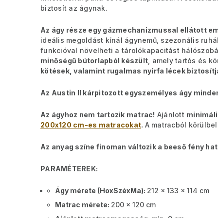
biztosít az ágynak.
Az ágy része egy gázmechanizmussal ellátott em
ideális megoldást kínál ágynemű, szezonális ruhá
funkcióval növelheti a tárolókapacitást hálószo
minőségű bútorlapból készült
, amely tartós és k
kötések, valamint rugalmas nyírfa lécek biztosítj
Az Austin II kárpitozott egyszemélyes ágy minde
Az ágyhoz nem tartozik matrac!
Ajánlott
minimáli
200x120 cm-es matracokat
.
A matracból körülbel
Az anyag színe finoman változik a beeső fény ha
PARAMÉTEREK:
Ágy mérete (HoxSzéxMa):
212 x 133 x 114 cm
Matrac mérete:
200 x 120 cm