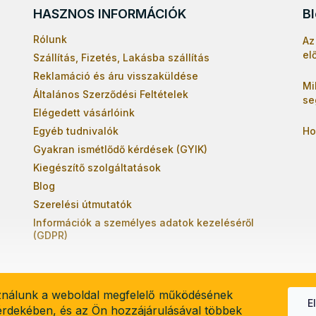
HASZNOS INFORMÁCIÓK
B
Rólunk
Az
el
Szállítás, Fizetés, Lakásba szállítás
Reklamáció és áru visszaküldése
Mi
Általános Szerződési Feltételek
se
Elégedett vásárlóink
Egyéb tudnivalók
Ho
Gyakran ismétlődő kérdések (GYIK)
Kiegészítő szolgáltatások
Blog
Szerelési útmutatók
Információk a személyes adatok kezeléséről
(GDPR)
ználunk a weboldal megfelelő működésének
E
 érdekében, és az Ön hozzájárulásával többek