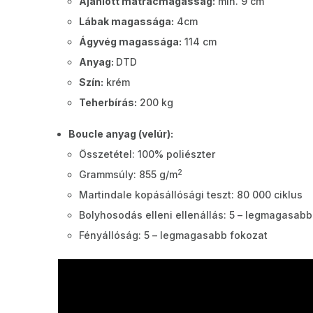
Ajánlott matracmagasság:
min. 9 cm
Lábak magassága:
4cm
Ágyvég magassága:
114 cm
Anyag:
DTD
Szín:
krém
Teherbírás:
200 kg
Boucle anyag (velúr):
Összetétel: 100% poliészter
2
Grammsúly: 855 g/m
Martindale kopásállósági teszt: 80 000 ciklus
Bolyhosodás elleni ellenállás: 5 – legmagasabb
Fényállóság: 5 – legmagasabb fokozat