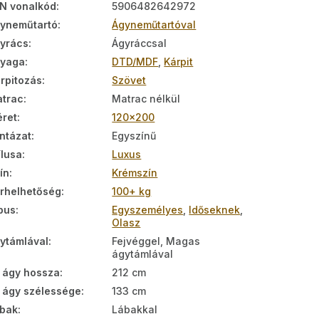
N vonalkód
:
5906482642972
yneműtartó
:
Ágyneműtartóval
yrács
:
Ágyráccsal
nyaga
:
DTD/MDF
,
Kárpit
rpitozás
:
Szövet
trac
:
Matrac nélkül
ret
:
120x200
ntázat
:
Egyszínű
ílusa
:
Luxus
ín
:
Krémszín
rhelhetőség
:
100+ kg
pus
:
Egyszemélyes
,
Időseknek
,
Olasz
ytámlával
:
Fejvéggel, Magas
ágytámlával
 ágy hossza
:
212 cm
 ágy szélessége
:
133 cm
bak
:
Lábakkal