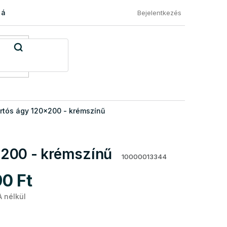
 áru visszaküldése
Általános Szerződési Feltételek
Eléged
Bejelentkezés
rtós ágy 120x200 - krémszínű
x200 - krémszínű
10000013344
90 Ft
A nélkül
Egységár: