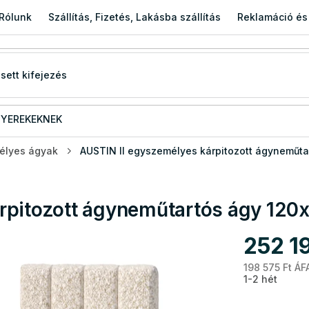
Rólunk
Szállítás, Fizetés, Lakásba szállítás
Reklamáció és
YEREKEKNEK
élyes ágyak
AUSTIN II egyszemélyes kárpitozott ágyneműta
rpitozott ágyneműtartós ágy 120
252 1
198 575 Ft ÁF
1-2 hét